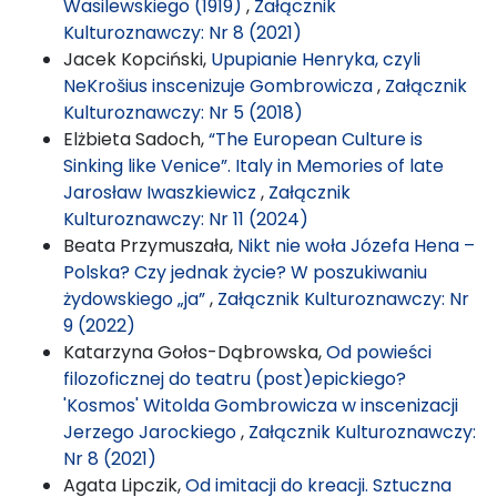
Wasilewskiego (1919)
,
Załącznik
Kulturoznawczy: Nr 8 (2021)
Jacek Kopciński,
Upupianie Henryka, czyli
NeKrošius inscenizuje Gombrowicza
,
Załącznik
Kulturoznawczy: Nr 5 (2018)
Elżbieta Sadoch,
“The European Culture is
Sinking like Venice”. Italy in Memories of late
Jarosław Iwaszkiewicz
,
Załącznik
Kulturoznawczy: Nr 11 (2024)
Beata Przymuszała,
Nikt nie woła Józefa Hena –
Polska? Czy jednak życie? W poszukiwaniu
żydowskiego „ja”
,
Załącznik Kulturoznawczy: Nr
9 (2022)
Katarzyna Gołos-Dąbrowska,
Od powieści
filozoficznej do teatru (post)epickiego?
'Kosmos' Witolda Gombrowicza w inscenizacji
Jerzego Jarockiego
,
Załącznik Kulturoznawczy:
Nr 8 (2021)
Agata Lipczik,
Od imitacji do kreacji. Sztuczna