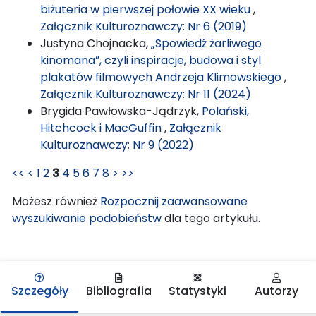
biżuteria w pierwszej połowie XX wieku
,
Załącznik Kulturoznawczy: Nr 6 (2019)
Justyna Chojnacka,
„Spowiedź żarliwego
kinomana”, czyli inspiracje, budowa i styl
plakatów filmowych Andrzeja Klimowskiego
,
Załącznik Kulturoznawczy: Nr 11 (2024)
Brygida Pawłowska-Jądrzyk,
Polański,
Hitchcock i MacGuffin
,
Załącznik
Kulturoznawczy: Nr 9 (2022)
<<
<
1
2
3
4
5
6
7
8
>
>>
Możesz również
Rozpocznij zaawansowane
wyszukiwanie podobieństw
dla tego artykułu.
Szczegóły
Bibliografia
Statystyki
Autorzy