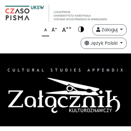
++
A
+
A
Zaloguj
A
Język Polski