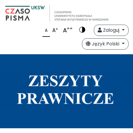
++
A
+
A
Zaloguj
A
Język Polski