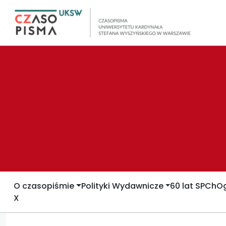
O czasopiśmie
Polityki Wydawnicze
60 lat SPCh
Og
X