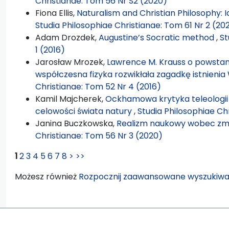
Christianae: Tom 56 Nr S2 (2020)
Fiona Ellis,
Naturalism and Christian Philosophy
Studia Philosophiae Christianae: Tom 61 Nr 2 (20
Adam Drozdek,
Augustine’s Socratic method
,
St
1 (2016)
Jarosław Mrozek,
Lawrence M. Krauss o powstani
współczesna fizyka rozwikłała zagadkę istnieni
Christianae: Tom 52 Nr 4 (2016)
Kamil Majcherek,
Ockhamowa krytyka teleologii
celowości świata natury
,
Studia Philosophiae Ch
Janina Buczkowska,
Realizm naukowy wobec zmi
Christianae: Tom 56 Nr 3 (2020)
1
2
3
4
5
6
7
8
>
>>
Możesz również
Rozpocznij zaawansowane wyszukiwa