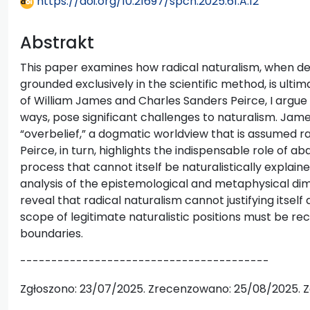
https://doi.org/10.21697/spch.2025.61.A.12
Abstrakt
This paper examines how radical naturalism, when def
grounded exclusively in the scientific method, is ulti
of William James and Charles Sanders Peirce, I argue 
ways, pose significant challenges to naturalism. Jame
“overbelief,” a dogmatic worldview that is assumed ra
Peirce, in turn, highlights the indispensable role of abd
process that cannot itself be naturalistically expla
analysis of the epistemological and metaphysical dim
reveal that radical naturalism cannot justifying itself an
scope of legitimate naturalistic positions must be r
boundaries.
----------------------------------------
Zgłoszono: 23/07/2025. Zrecenzowano: 25/08/2025. Z