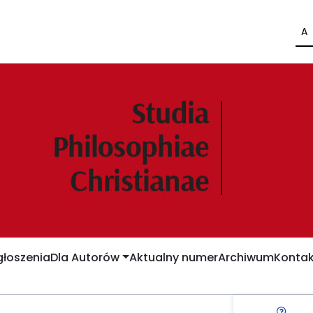
A
łoszenia
Dla Autorów
Aktualny numer
Archiwum
Kontak