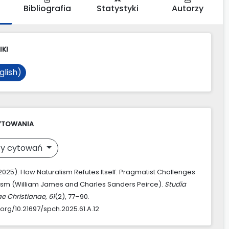
Bibliografia
Statystyki
Autorzy
IKI
glish)
YTOWANIA
y cytowań
(2025). How Naturalism Refutes Itself: Pragmatist Challenges
lism (William James and Charles Sanders Peirce).
Studia
ae Christianae
,
61
(2), 77–90.
.org/10.21697/spch.2025.61.A.12