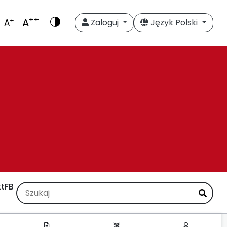
++
A
+
A
Zaloguj
Język Polski
t
FB