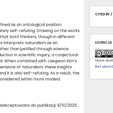
CITED BY /
ined as an ontological position
mately self-refuting. Drawing on the works
that both thinkers, though in different
s interprets naturalism as an
LICENCJA
ther than justified through science.
uction in scientific inquiry, a conjectural
ined. When combined with Jaegwon Kim’s
Utwór dostę
ensions of naturalism, these insights
Bez utwor
d it is also self-refuting. As a result, the
econsidered within more modest
aakceptowano do publikacji: 9/10/2025.