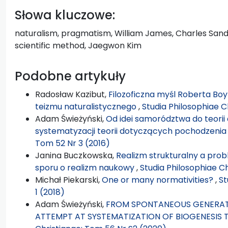
Słowa kluczowe:
naturalism, pragmatism, William James, Charles Sande
scientific method, Jaegwon Kim
Podobne artykuły
Radosław Kazibut,
Filozoficzna myśl Roberta Boy
teizmu naturalistycznego
,
Studia Philosophiae C
Adam Świeżyński,
Od idei samorództwa do teorii
systematyzacji teorii dotyczących pochodzenia
Tom 52 Nr 3 (2016)
Janina Buczkowska,
Realizm strukturalny a pro
sporu o realizm naukowy
,
Studia Philosophiae C
Michał Piekarski,
One or many normativities?
,
St
1 (2018)
Adam Świeżyński,
FROM SPONTANEOUS GENERATI
ATTEMPT AT SYSTEMATIZATION OF BIOGENESIS 