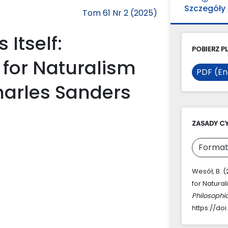
Szczegóły
Tom 61 Nr 2 (2025)
Itself:
POBIERZ PL
 for Naturalism
PDF (En
arles Sanders
ZASADY C
Format
Wesół, B. 
for Natura
Philosophi
https://doi