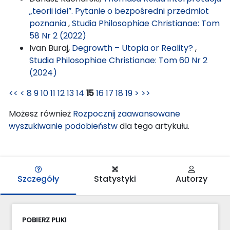
„teorii idei”. Pytanie o bezpośredni przedmiot
poznania
,
Studia Philosophiae Christianae: Tom
58 Nr 2 (2022)
Ivan Buraj,
Degrowth – Utopia or Reality?
,
Studia Philosophiae Christianae: Tom 60 Nr 2
(2024)
<<
<
8
9
10
11
12
13
14
15
16
17
18
19
>
>>
Możesz również
Rozpocznij zaawansowane
wyszukiwanie podobieństw
dla tego artykułu.
Szczegóły
Statystyki
Autorzy
POBIERZ PLIKI