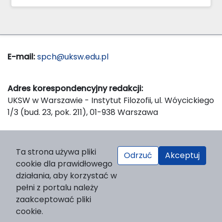
E-mail:
spch@uksw.edu.pl
Adres korespondencyjny redakcji:
UKSW w Warszawie - Instytut Filozofii, ul. Wóycickiego
1/3 (bud. 23, pok. 211), 01-938 Warszawa
Wydawca:
Ta strona używa pliki
Odrzuć
Akceptuj
Wydawnictwo Naukowe UKSW, ul. Dewajtis 5, domek
cookie dla prawidłowego
nr 2, 01-815 Warszawa
działania, aby korzystać w
Strona WWW Wydawnictwa
pełni z portalu należy
e-mail:
wydawnictwo@uksw.edu.pl
zaakceptować pliki
cookie.