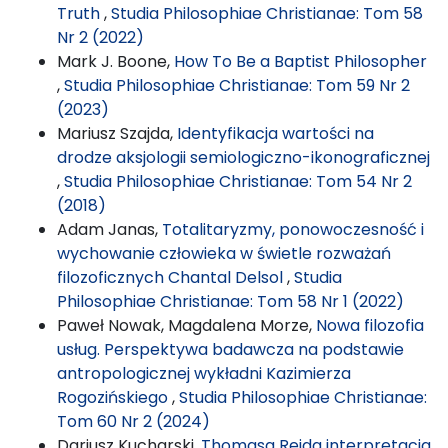
Truth
,
Studia Philosophiae Christianae: Tom 58
Nr 2 (2022)
Mark J. Boone,
How To Be a Baptist Philosopher
,
Studia Philosophiae Christianae: Tom 59 Nr 2
(2023)
Mariusz Szajda,
Identyfikacja wartości na
drodze aksjologii semiologiczno-ikonograficznej
,
Studia Philosophiae Christianae: Tom 54 Nr 2
(2018)
Adam Janas,
Totalitaryzmy, ponowoczesność i
wychowanie człowieka w świetle rozważań
filozoficznych Chantal Delsol
,
Studia
Philosophiae Christianae: Tom 58 Nr 1 (2022)
Paweł Nowak, Magdalena Morze,
Nowa filozofia
usług. Perspektywa badawcza na podstawie
antropologicznej wykładni Kazimierza
Rogozińskiego
,
Studia Philosophiae Christianae:
Tom 60 Nr 2 (2024)
Dariusz Kucharski,
Thomasa Reida interpretacja