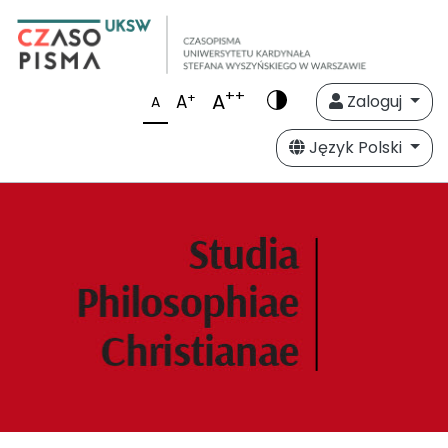
++
A
+
A
Zaloguj
A
Język Polski