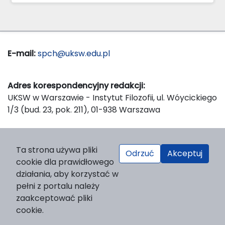
E-mail:
spch@uksw.edu.pl
Adres korespondencyjny redakcji:
UKSW w Warszawie - Instytut Filozofii, ul. Wóycickiego
1/3 (bud. 23, pok. 211), 01-938 Warszawa
Wydawca:
Ta strona używa pliki
Odrzuć
Akceptuj
Wydawnictwo Naukowe UKSW, ul. Dewajtis 5, domek
cookie dla prawidłowego
nr 2, 01-815 Warszawa
działania, aby korzystać w
Strona WWW Wydawnictwa
pełni z portalu należy
e-mail:
wydawnictwo@uksw.edu.pl
zaakceptować pliki
cookie.