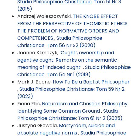
Studia Philosophiae Christianae: Tom 51 Nr 3
(2015)
Andrzej Waleszczyński,
THE KNOBE EFFECT
FROM THE PERSPECTIVE OF THOMISTIC ETHICS:
THE PROBLEM OF NORMATIVE ORDERS AND
COMPETENCES
,
Studia Philosophiae
Christianae: Tom 56 Nr S2 (2020)
Joanna Klimczyk,
‘Ought’, ownership and
agentive ought: Remarks on the semantic
meaning of ‘indexed ought’
,
Studia Philosophiae
Christianae: Tom 54 Nr 1 (2018)
Mark J. Boone,
How To Be a Baptist Philosopher
,
Studia Philosophiae Christianae: Tom 59 Nr 2
(2023)
Fiona Ellis,
Naturalism and Christian Philosophy:
Identifying Some Common Ground
,
Studia
Philosophiae Christianae: Tom 61 Nr 2 (2025)
Justyna Głowala,
Martyrdom, suicide and
absolute negative norms
,
Studia Philosophiae