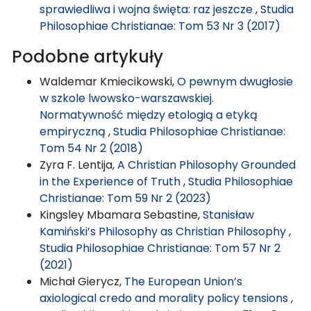
sprawiedliwa i wojna święta: raz jeszcze
,
Studia
Philosophiae Christianae: Tom 53 Nr 3 (2017)
Podobne artykuły
Waldemar Kmiecikowski,
O pewnym dwugłosie
w szkole lwowsko-warszawskiej.
Normatywność między etologią a etyką
empiryczną
,
Studia Philosophiae Christianae:
Tom 54 Nr 2 (2018)
Zyra F. Lentija,
A Christian Philosophy Grounded
in the Experience of Truth
,
Studia Philosophiae
Christianae: Tom 59 Nr 2 (2023)
Kingsley Mbamara Sebastine,
Stanisław
Kamiński’s Philosophy as Christian Philosophy
,
Studia Philosophiae Christianae: Tom 57 Nr 2
(2021)
Michał Gierycz,
The European Union’s
axiological credo and morality policy tensions
,