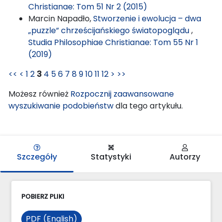
Christianae: Tom 51 Nr 2 (2015)
Marcin Napadło,
Stworzenie i ewolucja – dwa
„puzzle” chrześcijańskiego światopoglądu
,
Studia Philosophiae Christianae: Tom 55 Nr 1
(2019)
<<
<
1
2
3
4
5
6
7
8
9
10
11
12
>
>>
Możesz również
Rozpocznij zaawansowane
wyszukiwanie podobieństw
dla tego artykułu.
Szczegóły
Statystyki
Autorzy
POBIERZ PLIKI
PDF (English)