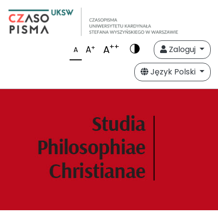
++
A
+
A
Zaloguj
A
Język Polski