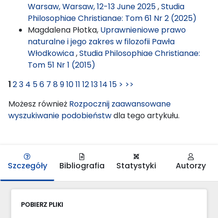
Warsaw, Warsaw, 12-13 June 2025
,
Studia
Philosophiae Christianae: Tom 61 Nr 2 (2025)
Magdalena Płotka,
Uprawnieniowe prawo
naturalne i jego zakres w filozofii Pawła
Włodkowica
,
Studia Philosophiae Christianae:
Tom 51 Nr 1 (2015)
1
2
3
4
5
6
7
8
9
10
11
12
13
14
15
>
>>
Możesz również
Rozpocznij zaawansowane
wyszukiwanie podobieństw
dla tego artykułu.
Szczegóły
Bibliografia
Statystyki
Autorzy
POBIERZ PLIKI