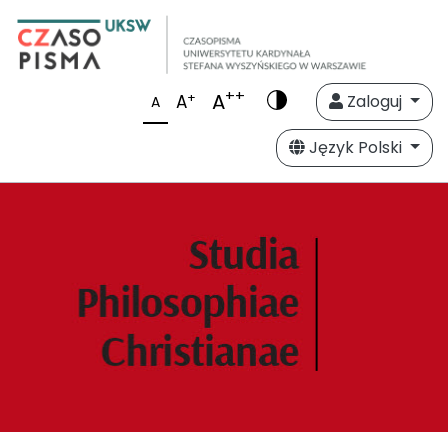
++
A
+
A
Zaloguj
A
Język Polski