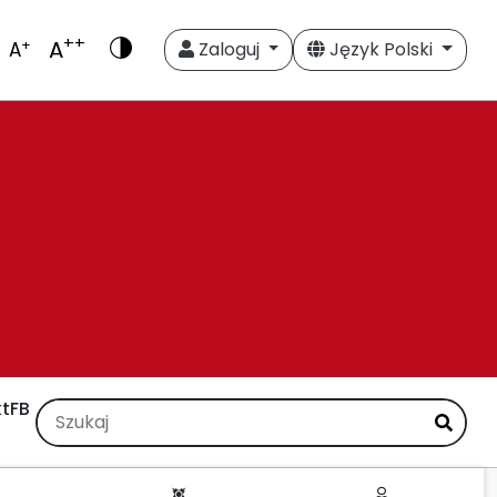
++
A
+
A
Zaloguj
Język Polski
t
FB