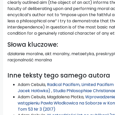
clearly outlined aim (the object of an act) informs
faculty of deliberating upon and performing moral ac
encyclical’s author not to “impose upon the faithful an
less a philosophical one” I try to demonstrate that
interdependence) in question is of the most basic na
condition for a genuinely rational character of any et
Słowa kluczowe:
działanie moralne, akt moralny, metaetyka, preskryp
racjonalność moralna
Inne teksty tego samego autora
Adam Cebula,
Radical Pacifism, Limited Pacifis
Jacek Hołówka)
,
Studia Philosophiae Christiana
Adam Cebula, Magdalena Płotka,
Wprowadzenie: 
wstąpieniu Pawła Włodkowica na Soborze w Kon
Tom 53 Nr 3 (2017)