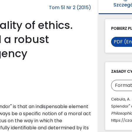
Szczeg
Tom 51 Nr 2 (2015)
lity of ethics.
POBIERZ PL
d a robust
PDF (En
gency
ZASADY C
Format
Cebula, A. (
ndor" is that an indispensable element
Splendor" 
ays be a specific notion of a moral act
Philosophi
cus on the way in which the
https://cz
fully identifiable and determined by its