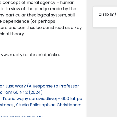
 the concept of moral agency – human
ts. In view of the pledge made by the
y particular theological system, still
CITED BY /
 the dependence (or perhaps
ture and can thus be construed as a key
hical theory.
tywizm, etyka chrześcijańska,
m or Just War? (A Response to Professor
e: Tom 60 Nr 2 (2024)
Teoria wojny sprawiedliwej – 600 lat po
stancji
,
Studia Philosophiae Christianae: