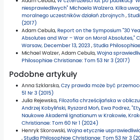
Adam Cebula,
W czterdzieści lat po publikacji "
niesprawiedliwych" Michaela Walzera. Kilka uw
moralnego uczestników działań zbrojnych
,
Stud
(2017)
Adam Cebula,
Report on the Symposium "30 Years
Absolutes and War – War on Moral Absolutes," Ca
Warsaw, December 13, 2023
,
Studia Philosophia
Michael Walzer, Adam Cebula,
Wojna sprawiedliw
Philosophiae Christianae: Tom 53 Nr 3 (2017)
Podobne artykuły
Anna Szklarska,
Czy prawda może być przemo
51 Nr 3 (2015)
Julia Rejewska,
Filozofia chrześcijańska w oblicz
Andrzej Kobyliński, Ryszard Moń, Ewa Podrez, "
Naukowe Akademii Ignatianum w Krakowie, Krakó
Christianae: Tom 60 Nr 1 (2024)
Henryk Skorowski,
Wojna etycznie usprawiedliwio
,
Studia Philosophiae Christianae: Tom 53 Nr 3 (2