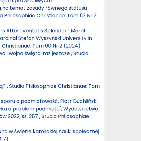
Wojen sprawiedliwych i
ag na temat zasady równego statusu
ia Philosophiae Christianae: Tom 53 Nr 3
 After “Veritatis Splendor.” Moral
rdinal Stefan Wyszynski University in
e Christianae: Tom 60 Nr 2 (2024)
a i wojna święta: raz jeszcze
,
Studia
cą?
,
Studia Philosophiae Christianae: Tom
u sporu o podmiotowość. Piotr Duchliński,
Etyka a problem podmiotu", Wydawnictwo
w 2022, ss. 287
,
Studia Philosophiae
na w świetle katolickiej nauki społecznej
017)