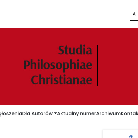
A
łoszenia
Dla Autorów
Aktualny numer
Archiwum
Kontak