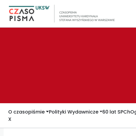
O czasopiśmie
Polityki Wydawnicze
60 lat SPCh
Og
X