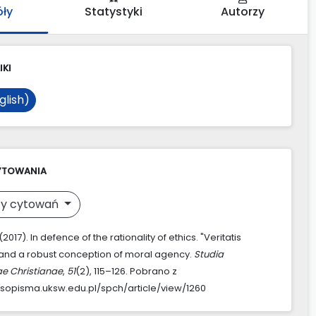
óły
Statystyki
Autorzy
IKI
glish)
YTOWANIA
y cytowań
2017). In defence of the rationality of ethics. "Veritatis
and a robust conception of moral agency.
Studia
ae Christianae
,
51
(2), 115–126. Pobrano z
asopisma.uksw.edu.pl/spch/article/view/1260