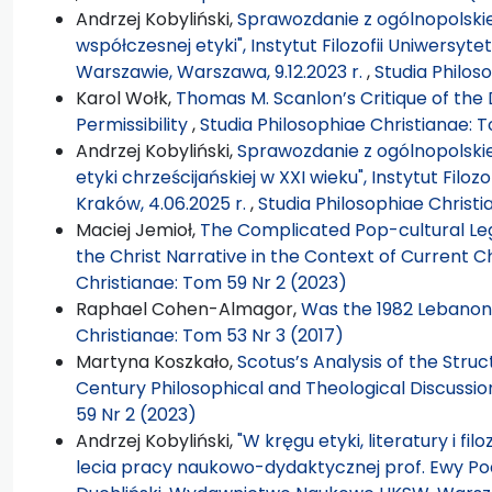
Andrzej Kobyliński,
Sprawozdanie z ogólnopolskiej
współczesnej etyki", Instytut Filozofii Uniwersy
Warszawie, Warszawa, 9.12.2023 r.
,
Studia Philos
Karol Wołk,
Thomas M. Scanlon’s Critique of the 
Permissibility
,
Studia Philosophiae Christianae: T
Andrzej Kobyliński,
Sprawozdanie z ogólnopolskie
etyki chrześcijańskiej w XXI wieku", Instytut Filo
Kraków, 4.06.2025 r.
,
Studia Philosophiae Christi
Maciej Jemioł,
The Complicated Pop-cultural Lega
the Christ Narrative in the Context of Current C
Christianae: Tom 59 Nr 2 (2023)
Raphael Cohen-Almagor,
Was the 1982 Lebanon
Christianae: Tom 53 Nr 3 (2017)
Martyna Koszkało,
Scotus’s Analysis of the Struct
Century Philosophical and Theological Discussi
59 Nr 2 (2023)
Andrzej Kobyliński,
"W kręgu etyki, literatury i fil
lecia pracy naukowo-dydaktycznej prof. Ewy Pod