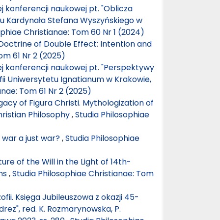
 konferencji naukowej pt. "Oblicza
tetu Kardynała Stefana Wyszyńskiego w
ophiae Christianae: Tom 60 Nr 1 (2024)
Doctrine of Double Effect: Intention and
om 61 Nr 2 (2025)
j konferencji naukowej pt. "Perspektywy
zofii Uniwersytetu Ignatianum w Krakowie,
anae: Tom 61 Nr 2 (2025)
cy of Figura Christi. Mythologization of
hristian Philosophy
,
Studia Philosophiae
 war a just war?
,
Studia Philosophiae
ure of the Will in the Light of 14th-
ons
,
Studia Philosophiae Christianae: Tom
ozofii. Księga Jubileuszowa z okazji 45-
rez", red. K. Rozmarynowska, P.