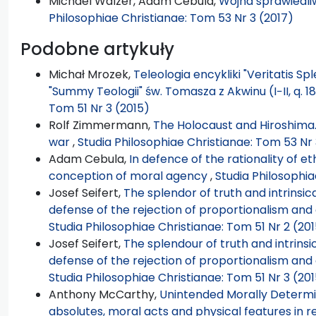
Michael Walzer, Adam Cebula,
Wojna sprawiedliw
Philosophiae Christianae: Tom 53 Nr 3 (2017)
Podobne artykuły
Michał Mrozek,
Teleologia encykliki "Veritatis Sp
"Summy Teologii" św. Tomasza z Akwinu (I−II, q. 18
Tom 51 Nr 3 (2015)
Rolf Zimmermann,
The Holocaust and Hiroshima.
war
,
Studia Philosophiae Christianae: Tom 53 Nr 
Adam Cebula,
In defence of the rationality of et
conception of moral agency
,
Studia Philosophia
Josef Seifert,
The splendor of truth and intrinsica
defense of the rejection of proportionalism and 
Studia Philosophiae Christianae: Tom 51 Nr 2 (20
Josef Seifert,
The splendour of truth and intrinsic
defense of the rejection of proportionalism and 
Studia Philosophiae Christianae: Tom 51 Nr 3 (20
Anthony McCarthy,
Unintended Morally Determi
absolutes, moral acts and physical features in 