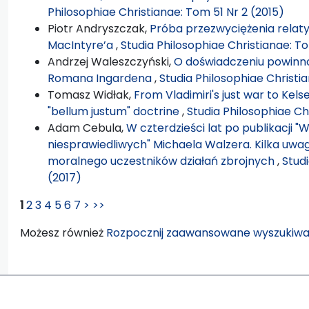
Philosophiae Christianae: Tom 51 Nr 2 (2015)
Piotr Andryszczak,
Próba przezwyciężenia relat
MacIntyre’a
,
Studia Philosophiae Christianae: To
Andrzej Waleszczyński,
O doświadczeniu powinno
Romana Ingardena
,
Studia Philosophiae Christi
Tomasz Widłak,
From Vladimiri's just war to Kelse
"bellum justum" doctrine
,
Studia Philosophiae Ch
Adam Cebula,
W czterdzieści lat po publikacji "
niesprawiedliwych" Michaela Walzera. Kilka uw
moralnego uczestników działań zbrojnych
,
Stud
(2017)
1
2
3
4
5
6
7
>
>>
Możesz również
Rozpocznij zaawansowane wyszukiwa