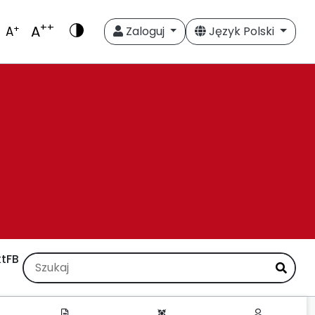
++
A
+
A
Zaloguj
Język Polski
t
FB