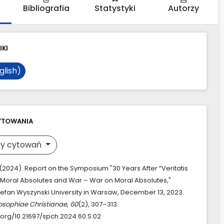
Bibliografia
Statystyki
Autorzy
IKI
glish)
YTOWANIA
y cytowań
 (2024). Report on the Symposium "30 Years After “Veritatis
 Moral Absolutes and War – War on Moral Absolutes,"
tefan Wyszynski University in Warsaw, December 13, 2023.
losophiae Christianae
,
60
(2), 307–313.
i.org/10.21697/spch.2024.60.S.02