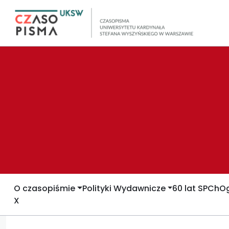
O czasopiśmie
Polityki Wydawnicze
60 lat SPCh
Og
X