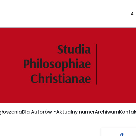
A
łoszenia
Dla Autorów
Aktualny numer
Archiwum
Kontak