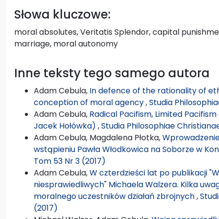
Słowa kluczowe:
moral absolutes, Veritatis Splendor, capital punishment, 
marriage, moral autonomy
Inne teksty tego samego autora
Adam Cebula,
In defence of the rationality of et
conception of moral agency
,
Studia Philosophia
Adam Cebula,
Radical Pacifism, Limited Pacifis
Jacek Hołówka)
,
Studia Philosophiae Christiana
Adam Cebula, Magdalena Płotka,
Wprowadzenie: 
wstąpieniu Pawła Włodkowica na Soborze w Kon
Tom 53 Nr 3 (2017)
Adam Cebula,
W czterdzieści lat po publikacji "
niesprawiedliwych" Michaela Walzera. Kilka uw
moralnego uczestników działań zbrojnych
,
Stud
(2017)