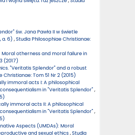
a i wojna święta: raz jeszcze
,
Studia
lendor" św. Jana Pawła II w świetle
, a. 6)
,
Studia Philosophiae Christianae:
 Moral otherness and moral failure in
3 (2017)
hics. "Veritatis Splendor" and a robust
e Christianae: Tom 51 Nr 2 (2015)
lly immoral acts I: A philosophical
consequentialism in "Veritatis Splendor"
,
15)
ally immoral acts II: A philosophical
consequentialism in "Veritatis Splendor"
,
15)
native Aspects (UMDAs): Moral
reproductive and sexual ethics
,
Studia