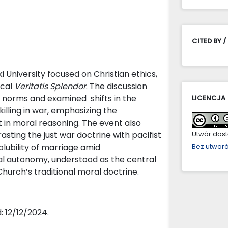
CITED BY /
University focused on Christian ethics,
ical
Veritatis Splendor
. The discussion
l norms and examined shifts in the
LICENCJA
illing in war, emphasizing the
t in moral reasoning. The event also
sting the just war doctrine with pacifist
Utwór dostę
solubility of marriage amid
Bez utwor
l autonomy, understood as the central
hurch’s traditional moral doctrine.
 12/12/2024.