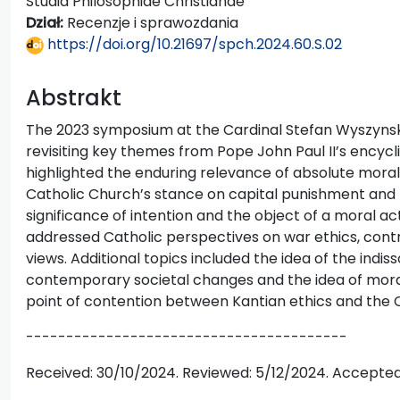
Studia Philosophiae Christianae
Dział:
Recenzje i sprawozdania
https://doi.org/10.21697/spch.2024.60.S.02
Abstrakt
The 2023 symposium at the Cardinal Stefan Wyszynski 
revisiting key themes from Pope John Paul II’s encycl
highlighted the enduring relevance of absolute mora
Catholic Church’s stance on capital punishment and k
significance of intention and the object of a moral ac
addressed Catholic perspectives on war ethics, contra
views. Additional topics included the idea of the indis
contemporary societal changes and the idea of mora
point of contention between Kantian ethics and the C
----------------------------------------
Received: 30/10/2024. Reviewed: 5/12/2024. Accepted: