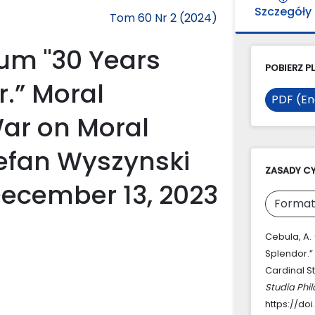
Szczegóły
Tom 60 Nr 2 (2024)
um "30 Years
POBIERZ PL
r.” Moral
PDF (En
ar on Moral
tefan Wyszynski
ZASADY C
December 13, 2023
Format
Cebula, A.
Splendor.”
Cardinal S
Studia Phi
https://do