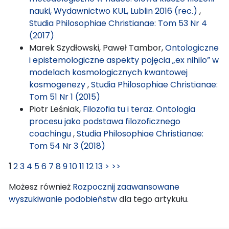
nauki, Wydawnictwo KUL, Lublin 2016 (rec.)
,
Studia Philosophiae Christianae: Tom 53 Nr 4
(2017)
Marek Szydłowski, Paweł Tambor,
Ontologiczne
i epistemologiczne aspekty pojęcia „ex nihilo” w
modelach kosmologicznych kwantowej
kosmogenezy
,
Studia Philosophiae Christianae:
Tom 51 Nr 1 (2015)
Piotr Leśniak,
Filozofia tu i teraz. Ontologia
procesu jako podstawa filozoficznego
coachingu
,
Studia Philosophiae Christianae:
Tom 54 Nr 3 (2018)
1
2
3
4
5
6
7
8
9
10
11
12
13
>
>>
Możesz również
Rozpocznij zaawansowane
wyszukiwanie podobieństw
dla tego artykułu.