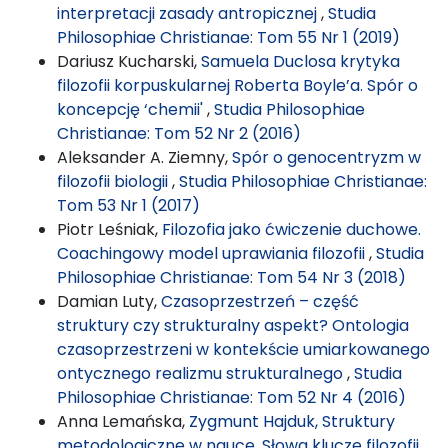
interpretacji zasady antropicznej
,
Studia
Philosophiae Christianae: Tom 55 Nr 1 (2019)
Dariusz Kucharski,
Samuela Duclosa krytyka
filozofii korpuskularnej Roberta Boyle’a. Spór o
koncepcję ‘chemii'
,
Studia Philosophiae
Christianae: Tom 52 Nr 2 (2016)
Aleksander A. Ziemny,
Spór o genocentryzm w
filozofii biologii
,
Studia Philosophiae Christianae:
Tom 53 Nr 1 (2017)
Piotr Leśniak,
Filozofia jako ćwiczenie duchowe.
Coachingowy model uprawiania filozofii
,
Studia
Philosophiae Christianae: Tom 54 Nr 3 (2018)
Damian Luty,
Czasoprzestrzeń – część
struktury czy strukturalny aspekt? Ontologia
czasoprzestrzeni w kontekście umiarkowanego
ontycznego realizmu strukturalnego
,
Studia
Philosophiae Christianae: Tom 52 Nr 4 (2016)
Anna Lemańska,
Zygmunt Hajduk, Struktury
metodologiczne w nauce. Słowa klucze filozofii