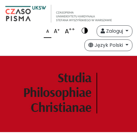
++
A
+
A
Zaloguj
A
Język Polski