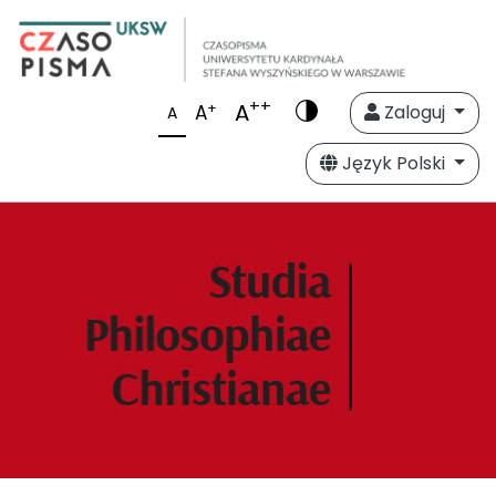
++
A
+
A
Zaloguj
A
Język Polski