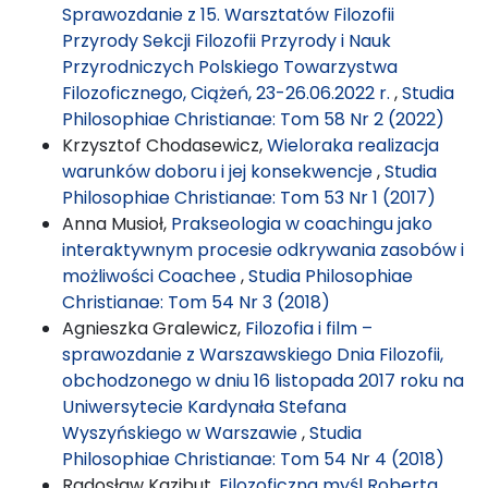
Sprawozdanie z 15. Warsztatów Filozofii
Przyrody Sekcji Filozofii Przyrody i Nauk
Przyrodniczych Polskiego Towarzystwa
Filozoficznego, Ciążeń, 23-26.06.2022 r.
,
Studia
Philosophiae Christianae: Tom 58 Nr 2 (2022)
Krzysztof Chodasewicz,
Wieloraka realizacja
warunków doboru i jej konsekwencje
,
Studia
Philosophiae Christianae: Tom 53 Nr 1 (2017)
Anna Musioł,
Prakseologia w coachingu jako
interaktywnym procesie odkrywania zasobów i
możliwości Coachee
,
Studia Philosophiae
Christianae: Tom 54 Nr 3 (2018)
Agnieszka Gralewicz,
Filozofia i film –
sprawozdanie z Warszawskiego Dnia Filozofii,
obchodzonego w dniu 16 listopada 2017 roku na
Uniwersytecie Kardynała Stefana
Wyszyńskiego w Warszawie
,
Studia
Philosophiae Christianae: Tom 54 Nr 4 (2018)
Radosław Kazibut,
Filozoficzna myśl Roberta