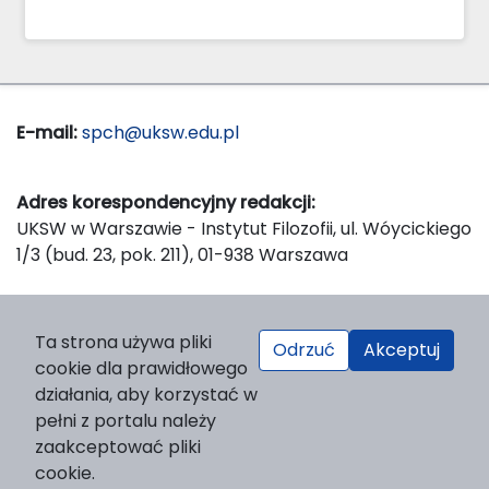
E-mail:
spch@uksw.edu.pl
Adres korespondencyjny redakcji:
UKSW w Warszawie - Instytut Filozofii, ul. Wóycickiego
1/3 (bud. 23, pok. 211), 01-938 Warszawa
Wydawca:
Ta strona używa pliki
Odrzuć
Akceptuj
Wydawnictwo Naukowe UKSW, ul. Dewajtis 5, domek
cookie dla prawidłowego
nr 2, 01-815 Warszawa
działania, aby korzystać w
Strona WWW Wydawnictwa
pełni z portalu należy
e-mail:
wydawnictwo@uksw.edu.pl
zaakceptować pliki
cookie.