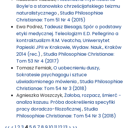
Boyle’a a stanowisko chrześcijańskiego teizmu
naturalistycznego
,
Studia Philosophiae
Christianae: Tom 51 Nr 4 (2015)
Ewa Podrez,
Tadeusz Biesaga, Spór o podstawy
etyki medycznej. Teleologizm E.D. Pellegrino a
kontraktualizm R.M. Veatcha, Uniwersytet
Papieski JPII w Krakowie, Wydaw. Nauk., Kraków
2014 (rec.)
,
Studia Philosophiae Christianae:
Tom 53 Nr 4 (2017)
Tomasz Femiak,
O uobecnieniu duszy,
Sokratesie psychagogu i sztuce
uświadomionego mówienia
,
Studia Philosophiae
Christianae: Tom 54 Nr 3 (2018)
Agnieszka Woszczyk,
Żałoba, rozpacz, śmierć −
analiza kazusu. Próba dookreślenia specyfiki
pracy doradczo-filozoficznej
,
Studia
Philosophiae Christianae: Tom 54 Nr 3 (2018)
<<
<
1
2
3
4
5
6
7
8
9
10
11
12
13
>
>>