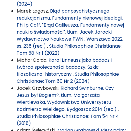
(2024)
Marek Łagosz,
Błąd panpsychistycznego
redukcjonizmu. Fundamenty nienowej ideologii.
Philip Goff, "Błąd Galileusza. Fundamenty nowej
nauki o świadomości", tłum. Jacek Jarocki,
Wydawnictwo Naukowe PWN , Warszawa 2022,
ss. 238 (rec.)
,
Studia Philosophiae Christianae:
Tom 58 Nr 1 (2022)
Michał Gołda,
Karol Linneusz jako badacz i
twórca społeczności badaczy. Szkic
filozoficzno-historyczny
,
Studia Philosophiae
Christianae: Tom 60 Nr 2 (2024)
Jacek Grzybowski,
Richard Swinburne, Czy
Jezus był Bogiem?, tłum. Małgorzata
Wiertlewska, Wydawnictwo Uniwersytetu
Kazimierza Wielkiego, Bydgoszcz 2014 (rec.)
,
Studia Philosophiae Christianae: Tom 54 Nr 4
(2018)
Adam Świeżyński,
Marian Grabowski, Pierwociny