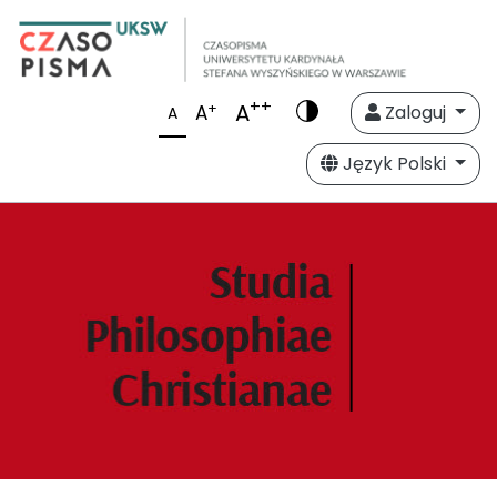
++
A
+
A
Zaloguj
A
Język Polski