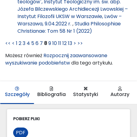
teologów", Instytut Teologiczny im. św. abp.
Józefa Bilczewskiego Archidiecezji Lwowskiej –
Instytut Filozofii UKSW w Warszawie, Lwów –
Warszawa, 9.04.2022 r.
,
Studia Philosophiae
Christianae: Tom 58 Nr 1 (2022)
<<
<
1
2
3
4
5
6
7
8
9
10
11
12
13
>
>>
Możesz również
Rozpocznij zaawansowane
wyszukiwanie podobieństw
dla tego artykułu.
Szczegóły
Bibliografia
Statystyki
Autorzy
POBIERZ PLIKI
PDF