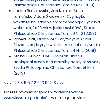
Philosophiae Christianae: Tom 55 Nr 1 (2019)
Janina Buczkowska, Jan Krokos, Anna
Lemańska, Adam Świeżyński,
Czy fizyka
wskazuje na istnienie transcendencji? Dyskusja
wokół książki "Fizyk w jaskini światów"
,
Studia
Philosophiae Christianae: Tom 59 Nr 2 (2023)
Robert Piłat,
Drażliwość i krytycyzm. O roli
filozoficznej krytyki w kulturze i edukacji
,
Studia
Philosophiae Christianae: Tom 54 Nr 2 (2018)
Michał Gierycz,
The European Union’s
axiological credo and morality policy tensions
,
Studia Philosophiae Christianae: Tom 51 Nr 3
(2015)
<<
<
1
2
3
4
5
6
7
8
9
10
11
12
13
>
>>
Możesz również
Rozpocznij zaawansowane
wyszukiwanie podobieństw
dla tego artykułu.