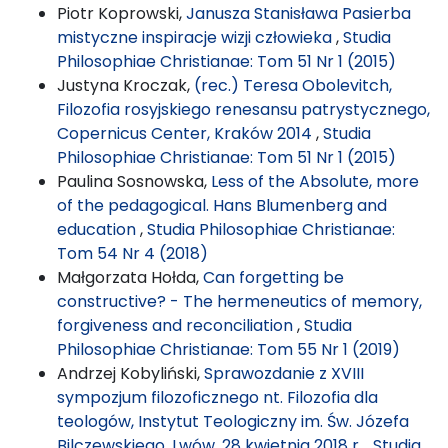
Piotr Koprowski,
Janusza Stanisława Pasierba
mistyczne inspiracje wizji człowieka
,
Studia
Philosophiae Christianae: Tom 51 Nr 1 (2015)
Justyna Kroczak,
(rec.) Teresa Obolevitch,
Filozofia rosyjskiego renesansu patrystycznego,
Copernicus Center, Kraków 2014
,
Studia
Philosophiae Christianae: Tom 51 Nr 1 (2015)
Paulina Sosnowska,
Less of the Absolute, more
of the pedagogical. Hans Blumenberg and
education
,
Studia Philosophiae Christianae:
Tom 54 Nr 4 (2018)
Małgorzata Hołda,
Can forgetting be
constructive? - The hermeneutics of memory,
forgiveness and reconciliation
,
Studia
Philosophiae Christianae: Tom 55 Nr 1 (2019)
Andrzej Kobyliński,
Sprawozdanie z XVIII
sympozjum filozoficznego nt. Filozofia dla
teologów, Instytut Teologiczny im. Św. Józefa
Bilczewskiego, Lwów, 28 kwietnia 2018 r.
,
Studia