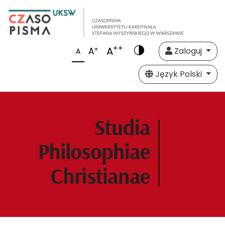
++
A
+
A
Zaloguj
A
Język Polski