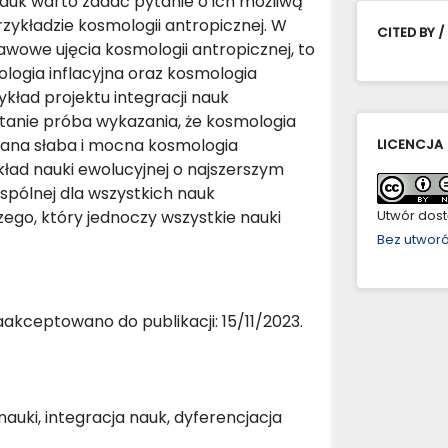
auk warto zadać pytanie o ich możliwą
zykładzie kosmologii antropicznej. W
CITED BY /
awowe ujęcia kosmologii antropicznej, to
logia inflacyjna oraz kosmologia
kład projektu integracji nauk
stanie próba wykazania, że kosmologia
sana słaba i mocna kosmologia
LICENCJA
ad nauki ewolucyjnej o najszerszym
spólnej dla wszystkich nauk
ego, który jednoczy wszystkie nauki
Utwór dostę
Bez utwor
akceptowano do publikacji: 15/11/2023.
nauki, integracja nauk, dyferencjacja