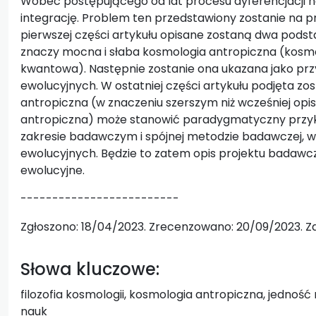
Wobec postępującego od lat procesu dyferencjacji n
integrację. Problem ten przedstawiony zostanie na pr
pierwszej części artykułu opisane zostaną dwa podst
znaczy mocna i słaba kosmologia antropiczna (kosmo
kwantowa). Następnie zostanie ona ukazana jako przy
ewolucyjnych. W ostatniej części artykułu podjęta zo
antropiczna (w znaczeniu szerszym niż wcześniej opi
antropiczna) może stanowić paradygmatyczny przykł
zakresie badawczym i spójnej metodzie badawczej, w
ewolucyjnych. Będzie to zatem opis projektu badawcz
ewolucyjne.
-------------------------
Zgłoszono: 18/04/2023. Zrecenzowano: 20/09/2023. Za
Słowa kluczowe:
filozofia kosmologii, kosmologia antropiczna, jedność 
nauk