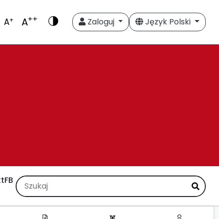
++
A
+
A
Zaloguj
Język Polski
t
FB