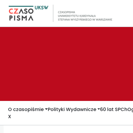
O czasopiśmie
Polityki Wydawnicze
60 lat SPCh
Og
X