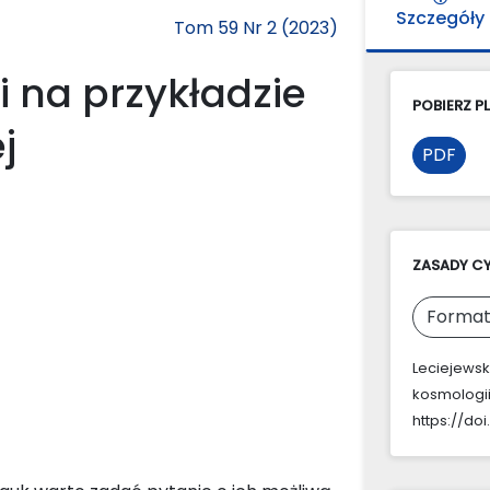
Szczegóły
Tom 59 Nr 2 (2023)
i na przykładzie
POBIERZ PL
j
PDF
ZASADY C
Format
Leciejewski
kosmologii
https://doi