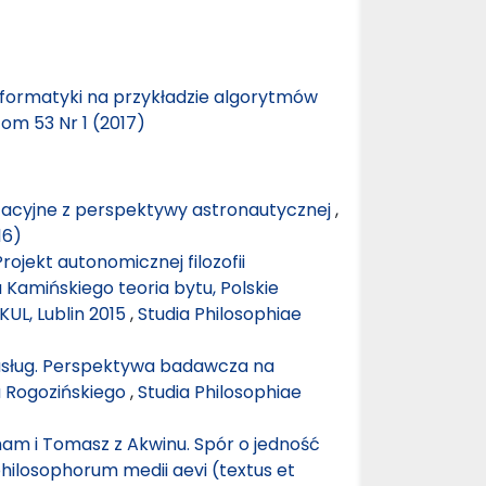
 informatyki na przykładzie algorytmów
Tom 53 Nr 1 (2017)
tacyjne z perspektywy astronautycznej
,
16)
rojekt autonomicznej filozofii
a Kamińskiego teoria bytu, Polskie
UL, Lublin 2015
,
Studia Philosophiae
 usług. Perspektywa badawcza na
a Rogozińskiego
,
Studia Philosophiae
kham i Tomasz z Akwinu. Spór o jedność
philosophorum medii aevi (textus et