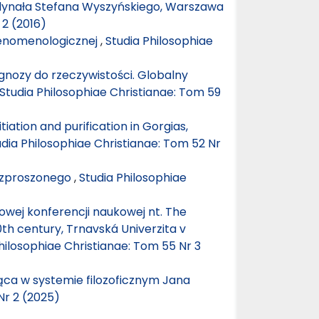
rdynała Stefana Wyszyńskiego, Warszawa
 2 (2016)
fenomenologicznej
,
Studia Philosophiae
gnozy do rzeczywistości. Globalny
Studia Philosophiae Christianae: Tom 59
tiation and purification in Gorgias,
udia Philosophiae Christianae: Tom 52 Nr
ozproszonego
,
Studia Philosophiae
wej konferencji naukowej nt. The
0th century, Trnavská Univerzita v
hilosophiae Christianae: Tom 55 Nr 3
ca w systemie filozoficznym Jana
Nr 2 (2025)