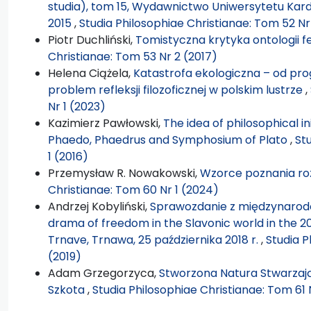
studia), tom 15, Wydawnictwo Uniwersytetu Ka
2015
,
Studia Philosophiae Christianae: Tom 52 Nr
Piotr Duchliński,
Tomistyczna krytyka ontologii 
Christianae: Tom 53 Nr 2 (2017)
Helena Ciążela,
Katastrofa ekologiczna – od pro
problem refleksji filozoficznej w polskim lustrze
,
Nr 1 (2023)
Kazimierz Pawłowski,
The idea of philosophical ini
Phaedo, Phaedrus and Symphosium of Plato
,
St
1 (2016)
Przemysław R. Nowakowski,
Wzorce poznania r
Christianae: Tom 60 Nr 1 (2024)
Andrzej Kobyliński,
Sprawozdanie z międzynarodo
drama of freedom in the Slavonic world in the 2
Trnave, Trnawa, 25 października 2018 r.
,
Studia P
(2019)
Adam Grzegorzyca,
Stworzona Natura Stwarzają
Szkota
,
Studia Philosophiae Christianae: Tom 61 