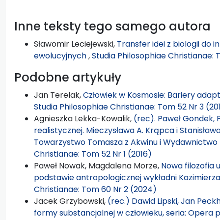
Inne teksty tego samego autora
Sławomir Leciejewski,
Transfer idei z biologii do
ewolucyjnych
,
Studia Philosophiae Christianae: 
Podobne artykuły
Jan Terelak,
Człowiek w Kosmosie: Bariery adap
Studia Philosophiae Christianae: Tom 52 Nr 3 (20
Agnieszka Lekka-Kowalik,
(rec). Paweł Gondek, P
realistycznej. Mieczysława A. Krąpca i Stanisław
Towarzystwo Tomasza z Akwinu i Wydawnictwo K
Christianae: Tom 52 Nr 1 (2016)
Paweł Nowak, Magdalena Morze,
Nowa filozofia
podstawie antropologicznej wykładni Kazimierz
Christianae: Tom 60 Nr 2 (2024)
Jacek Grzybowski,
(rec.) Dawid Lipski, Jan Pec
formy substancjalnej w człowieku, seria: Opera 