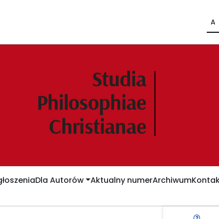
A
łoszenia
Dla Autorów
Aktualny numer
Archiwum
Kontak