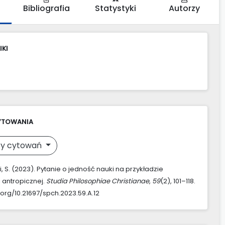
Bibliografia
Statystyki
Autorzy
IKI
YTOWANIA
y cytowań
, S. (2023). Pytanie o jedność nauki na przykładzie
 antropicznej.
Studia Philosophiae Christianae
,
59
(2), 101–118.
.org/10.21697/spch.2023.59.A.12