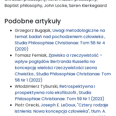
Baptist philosophy, John Locke, Søren Kierkegaard
Podobne artykuły
Grzegorz Bugajak,
Uwagi metodologiczne na
temat badań nad pochodzeniem człowieka
,
Studia Philosophiae Christianae: Tom 56 Nr 4
(2020)
Tomasz Femiak,
Zjawisko a rzeczywistość –
wpływ poglądów Bertranda Russella na
koncepcję wielości rzeczywistości Leona
Chwistka
,
Studia Philosophiae Christianae: Tom
58 Nr 1 (2022)
Włodzimierz Tyburski,
Retrospektywna i
prospektywna rola ekofilozofii
,
Studia
Philosophiae Christianae: Tom 59 Nr 1 (2023)
Piotr Orecki,
Joseph E. LeDoux, "Cztery rodzaje
istnienia. Nowa koncepcja człowieka", tłum. A.