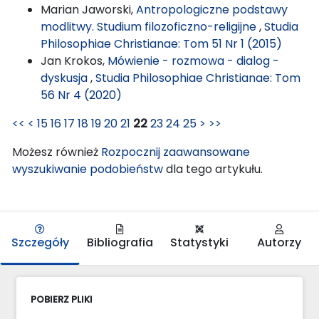
Marian Jaworski,
Antropologiczne podstawy
modlitwy. Studium filozoficzno-religijne
,
Studia
Philosophiae Christianae: Tom 51 Nr 1 (2015)
Jan Krokos,
Mówienie - rozmowa - dialog -
dyskusja
,
Studia Philosophiae Christianae: Tom
56 Nr 4 (2020)
<<
<
15
16
17
18
19
20
21
22
23
24
25
>
>>
Możesz również
Rozpocznij zaawansowane
wyszukiwanie podobieństw
dla tego artykułu.
Szczegóły
Bibliografia
Statystyki
Autorzy
POBIERZ PLIKI