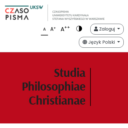
++
A
+
A
Zaloguj
A
Język Polski