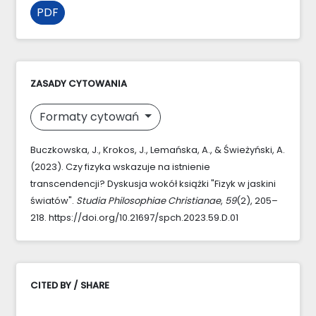
PDF
ZASADY CYTOWANIA
Formaty cytowań
Buczkowska, J., Krokos, J., Lemańska, A., & Świeżyński, A.
(2023). Czy fizyka wskazuje na istnienie
transcendencji? Dyskusja wokół książki "Fizyk w jaskini
światów".
Studia Philosophiae Christianae
,
59
(2), 205–
218. https://doi.org/10.21697/spch.2023.59.D.01
CITED BY / SHARE