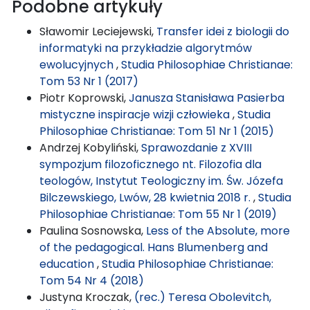
Podobne artykuły
Sławomir Leciejewski,
Transfer idei z biologii do
informatyki na przykładzie algorytmów
ewolucyjnych
,
Studia Philosophiae Christianae:
Tom 53 Nr 1 (2017)
Piotr Koprowski,
Janusza Stanisława Pasierba
mistyczne inspiracje wizji człowieka
,
Studia
Philosophiae Christianae: Tom 51 Nr 1 (2015)
Andrzej Kobyliński,
Sprawozdanie z XVIII
sympozjum filozoficznego nt. Filozofia dla
teologów, Instytut Teologiczny im. Św. Józefa
Bilczewskiego, Lwów, 28 kwietnia 2018 r.
,
Studia
Philosophiae Christianae: Tom 55 Nr 1 (2019)
Paulina Sosnowska,
Less of the Absolute, more
of the pedagogical. Hans Blumenberg and
education
,
Studia Philosophiae Christianae:
Tom 54 Nr 4 (2018)
Justyna Kroczak,
(rec.) Teresa Obolevitch,