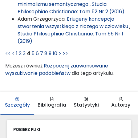
minimalizmu semantycznego
,
Studia
Philosophiae Christianae: Tom 52 Nr 2 (2016)
Adam Grzegorzyca,
Eriugeny koncepcja
stworzenia wszystkiego z niczego w człowieku
,
Studia Philosophiae Christianae: Tom 55 Nr 1
(2019)
<<
<
1
2
3
4
5
6
7
8
9
10
>
>>
Możesz również
Rozpocznij zaawansowane
wyszukiwanie podobieństw
dla tego artykułu.
Szczegóły
Bibliografia
Statystyki
Autorzy
POBIERZ PLIKI