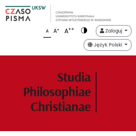
++
A
+
A
Zaloguj
A
Język Polski