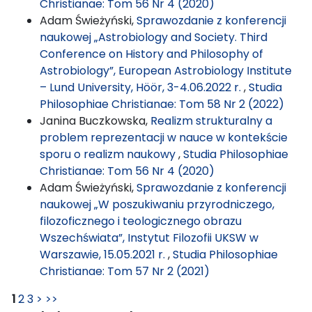
Christianae: Tom 56 Nr 4 (2020)
Adam Świeżyński,
Sprawozdanie z konferencji
naukowej „Astrobiology and Society. Third
Conference on History and Philosophy of
Astrobiology”, European Astrobiology Institute
– Lund University, Höör, 3-4.06.2022 r.
,
Studia
Philosophiae Christianae: Tom 58 Nr 2 (2022)
Janina Buczkowska,
Realizm strukturalny a
problem reprezentacji w nauce w kontekście
sporu o realizm naukowy
,
Studia Philosophiae
Christianae: Tom 56 Nr 4 (2020)
Adam Świeżyński,
Sprawozdanie z konferencji
naukowej „W poszukiwaniu przyrodniczego,
filozoficznego i teologicznego obrazu
Wszechświata”, Instytut Filozofii UKSW w
Warszawie, 15.05.2021 r.
,
Studia Philosophiae
Christianae: Tom 57 Nr 2 (2021)
1
2
3
>
>>