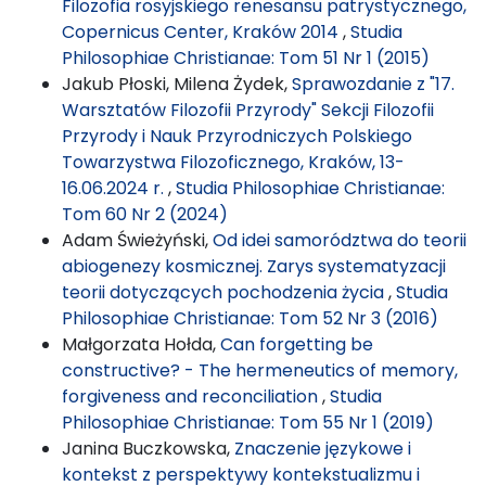
Filozofia rosyjskiego renesansu patrystycznego,
Copernicus Center, Kraków 2014
,
Studia
Philosophiae Christianae: Tom 51 Nr 1 (2015)
Jakub Płoski, Milena Żydek,
Sprawozdanie z "17.
Warsztatów Filozofii Przyrody" Sekcji Filozofii
Przyrody i Nauk Przyrodniczych Polskiego
Towarzystwa Filozoficznego, Kraków, 13-
16.06.2024 r.
,
Studia Philosophiae Christianae:
Tom 60 Nr 2 (2024)
Adam Świeżyński,
Od idei samorództwa do teorii
abiogenezy kosmicznej. Zarys systematyzacji
teorii dotyczących pochodzenia życia
,
Studia
Philosophiae Christianae: Tom 52 Nr 3 (2016)
Małgorzata Hołda,
Can forgetting be
constructive? - The hermeneutics of memory,
forgiveness and reconciliation
,
Studia
Philosophiae Christianae: Tom 55 Nr 1 (2019)
Janina Buczkowska,
Znaczenie językowe i
kontekst z perspektywy kontekstualizmu i