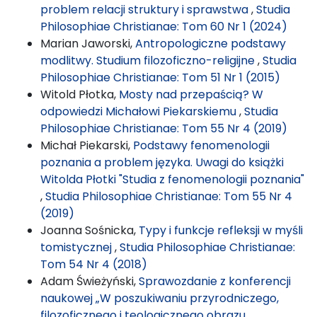
problem relacji struktury i sprawstwa
,
Studia
Philosophiae Christianae: Tom 60 Nr 1 (2024)
Marian Jaworski,
Antropologiczne podstawy
modlitwy. Studium filozoficzno-religijne
,
Studia
Philosophiae Christianae: Tom 51 Nr 1 (2015)
Witold Płotka,
Mosty nad przepaścią? W
odpowiedzi Michałowi Piekarskiemu
,
Studia
Philosophiae Christianae: Tom 55 Nr 4 (2019)
Michał Piekarski,
Podstawy fenomenologii
poznania a problem języka. Uwagi do książki
Witolda Płotki "Studia z fenomenologii poznania"
,
Studia Philosophiae Christianae: Tom 55 Nr 4
(2019)
Joanna Sośnicka,
Typy i funkcje refleksji w myśli
tomistycznej
,
Studia Philosophiae Christianae:
Tom 54 Nr 4 (2018)
Adam Świeżyński,
Sprawozdanie z konferencji
naukowej „W poszukiwaniu przyrodniczego,
filozoficznego i teologicznego obrazu