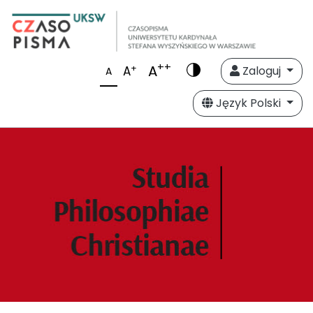
++
A
+
A
Zaloguj
A
Język Polski