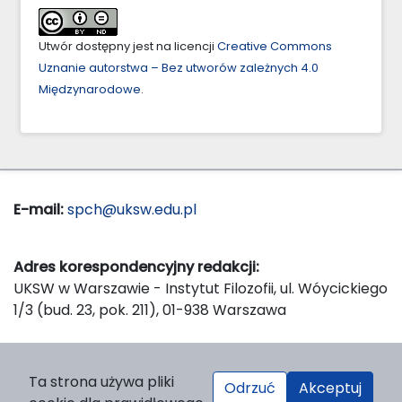
Utwór dostępny jest na licencji
Creative Commons
Uznanie autorstwa – Bez utworów zależnych 4.0
Międzynarodowe
.
E-mail:
spch@uksw.edu.pl
Adres korespondencyjny redakcji:
UKSW w Warszawie - Instytut Filozofii, ul. Wóycickiego
1/3 (bud. 23, pok. 211), 01-938 Warszawa
Wydawca:
Ta strona używa pliki
Odrzuć
Akceptuj
Wydawnictwo Naukowe UKSW, ul. Dewajtis 5, domek