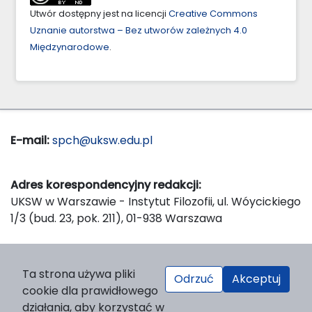
Utwór dostępny jest na licencji
Creative Commons
Uznanie autorstwa – Bez utworów zależnych 4.0
Międzynarodowe
.
E-mail:
spch@uksw.edu.pl
Adres korespondencyjny redakcji:
UKSW w Warszawie - Instytut Filozofii, ul. Wóycickiego
1/3 (bud. 23, pok. 211), 01-938 Warszawa
Wydawca:
Ta strona używa pliki
Odrzuć
Akceptuj
Wydawnictwo Naukowe UKSW, ul. Dewajtis 5, domek
cookie dla prawidłowego
nr 2, 01-815 Warszawa
działania, aby korzystać w