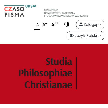
++
A
+
A
Zaloguj
A
Język Polski