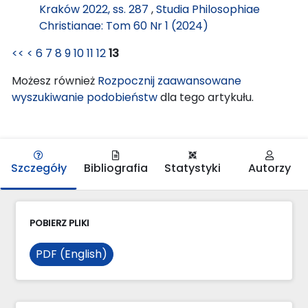
Kraków 2022, ss. 287
,
Studia Philosophiae
Christianae: Tom 60 Nr 1 (2024)
<<
<
6
7
8
9
10
11
12
13
Możesz również
Rozpocznij zaawansowane
wyszukiwanie podobieństw
dla tego artykułu.
Szczegóły
Bibliografia
Statystyki
Autorzy
POBIERZ PLIKI
PDF (English)