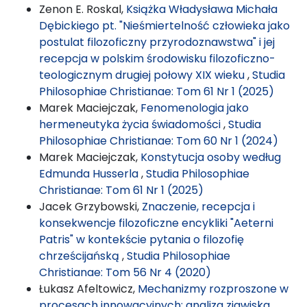
Zenon E. Roskal,
Książka Władysława Michała
Dębickiego pt. "Nieśmiertelność człowieka jako
postulat filozoficzny przyrodoznawstwa" i jej
recepcja w polskim środowisku filozoficzno-
teologicznym drugiej połowy XIX wieku
,
Studia
Philosophiae Christianae: Tom 61 Nr 1 (2025)
Marek Maciejczak,
Fenomenologia jako
hermeneutyka życia świadomości
,
Studia
Philosophiae Christianae: Tom 60 Nr 1 (2024)
Marek Maciejczak,
Konstytucja osoby według
Edmunda Husserla
,
Studia Philosophiae
Christianae: Tom 61 Nr 1 (2025)
Jacek Grzybowski,
Znaczenie, recepcja i
konsekwencje filozoficzne encykliki "Aeterni
Patris" w kontekście pytania o filozofię
chrześcijańską
,
Studia Philosophiae
Christianae: Tom 56 Nr 4 (2020)
Łukasz Afeltowicz,
Mechanizmy rozproszone w
procesach innowacyjnych: analiza zjawiska