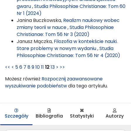
gwaru
,
Studia Philosophiae Christianae: Tom 60
Nr 1 (2024)
Janina Buczkowska,
Realizm naukowy wobec
zmiany teorii w nauce
,
Studia Philosophiae
Christianae: Tom 56 Nr 3 (2020)
Janusz Mączka,
Filozofia w kontekście nauki.
Stare problemy w nowym wydaniu
,
Studia
Philosophiae Christianae: Tom 56 Nr 4 (2020)
<<
<
5
6
7
8
9
10
11
12
13
>
>>
Możesz również
Rozpocznij zaawansowane
wyszukiwanie podobieństw
dla tego artykułu.
Szczegóły
Bibliografia
Statystyki
Autorzy