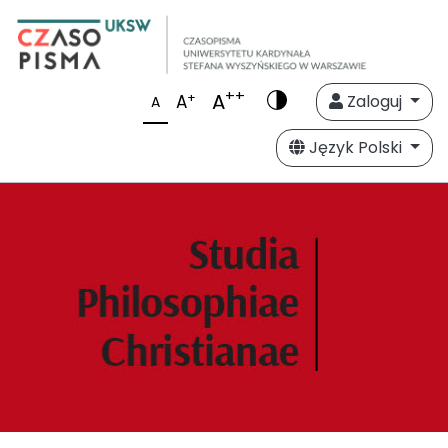
++
A
+
A
Zaloguj
A
Język Polski