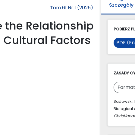
Szczegóły
Tom 61 Nr 1 (2025)
e the Relationship
POBIERZ PL
 Cultural Factors
PDF (En
ZASADY C
Format
Sadowski, R
Biological 
Christiana