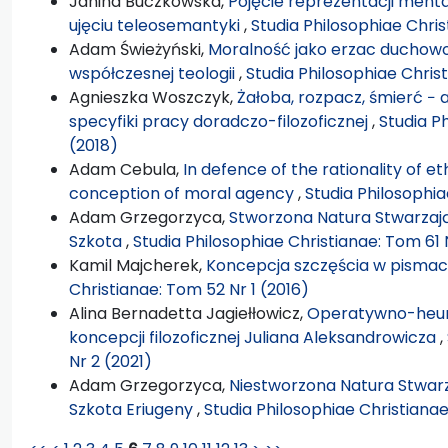
Janina Buczkowska,
Pojęcie reprezentacji ment
ujęciu teleosemantyki
,
Studia Philosophiae Chris
Adam Świeżyński,
Moralność jako erzac duchowoś
współczesnej teologii
,
Studia Philosophiae Chris
Agnieszka Woszczyk,
Żałoba, rozpacz, śmierć − 
specyfiki pracy doradczo-filozoficznej
,
Studia P
(2018)
Adam Cebula,
In defence of the rationality of et
conception of moral agency
,
Studia Philosophia
Adam Grzegorzyca,
Stworzona Natura Stwarzają
Szkota
,
Studia Philosophiae Christianae: Tom 61 
Kamil Majcherek,
Koncepcja szczęścia w pisma
Christianae: Tom 52 Nr 1 (2016)
Alina Bernadetta Jagiełłowicz,
Operatywno-heury
koncepcji filozoficznej Juliana Aleksandrowicza
,
Nr 2 (2021)
Adam Grzegorzyca,
Niestworzona Natura Stwarz
Szkota Eriugeny
,
Studia Philosophiae Christiana