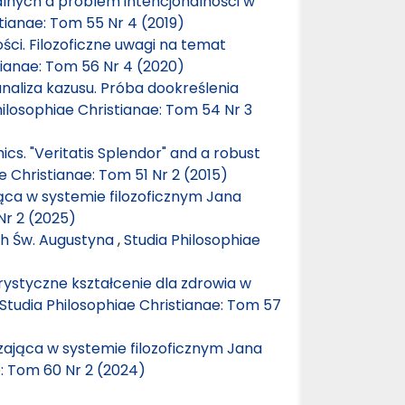
alnych a problem intencjonalności w
tianae: Tom 55 Nr 4 (2019)
ci. Filozoficzne uwagi na temat
tianae: Tom 56 Nr 4 (2020)
analiza kazusu. Próba dookreślenia
hilosophiae Christianae: Tom 54 Nr 3
hics. "Veritatis Splendor" and a robust
e Christianae: Tom 51 Nr 2 (2015)
ca w systemie filozoficznym Jana
Nr 2 (2025)
ch Św. Augustyna
,
Studia Philosophiae
styczne kształcenie dla zdrowia w
Studia Philosophiae Christianae: Tom 57
ająca w systemie filozoficznym Jana
e: Tom 60 Nr 2 (2024)