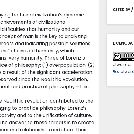
CITED BY /
g technical civilization’s dynamic
chievements of civilizational
ifficulties that humanity and our
oncept of man is the key to analyzing
hreats and indicating possible solutions.
LICENCJA
ins” of civilized humanity, which
ns’ very humanity. Three of Lorenz’s
ice of philosophy: (1) overpopulation, (2)
Utwór dostę
s a result of the significant acceleration
Bez utwor
served since the Neolithic Revolution,
ent and practice of philosophy – this
 Neolithic revolution contributed to the
ing to practice philosophy. Lorenz’s
tivity and to the unification of culture.
 The answer to these threats is to create
rsonal relationships and share their