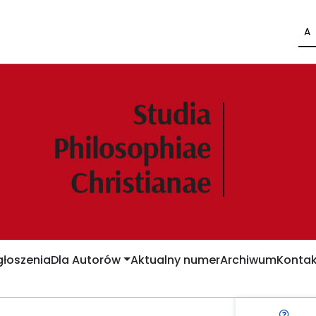
A
łoszenia
Dla Autorów
Aktualny numer
Archiwum
Kontak