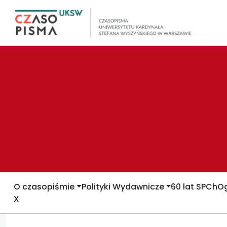
O czasopiśmie
Polityki Wydawnicze
60 lat SPCh
Og
X