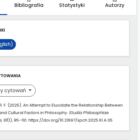
Bibliografia
Statystyki
Autorzy
IKI
glish)
YTOWANIA
y cytowań
. F. (2025). An Attempt to Elucidate the Relationship Between
and Cultural Factors in Philosophy.
Studia Philosophiae
e
,
61
(1), 95–110. https://doi.org/10.21697/spch.2025.61.A.05