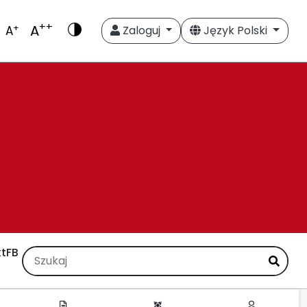
++
A
+
A
Zaloguj
Język Polski
t
FB