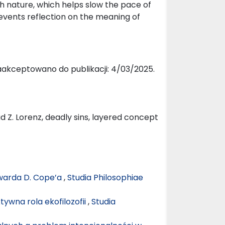
th nature, which helps slow the pace of
events reflection on the meaning of
aakceptowano do publikacji: 4/03/2025.
ad Z. Lorenz, deadly sins, layered concept
dwarda D. Cope’a
,
Studia Philosophiae
ywna rola ekofilozofii
,
Studia