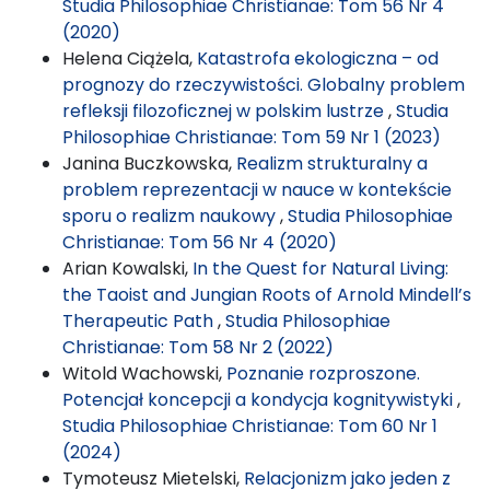
Studia Philosophiae Christianae: Tom 56 Nr 4
(2020)
Helena Ciążela,
Katastrofa ekologiczna – od
prognozy do rzeczywistości. Globalny problem
refleksji filozoficznej w polskim lustrze
,
Studia
Philosophiae Christianae: Tom 59 Nr 1 (2023)
Janina Buczkowska,
Realizm strukturalny a
problem reprezentacji w nauce w kontekście
sporu o realizm naukowy
,
Studia Philosophiae
Christianae: Tom 56 Nr 4 (2020)
Arian Kowalski,
In the Quest for Natural Living:
the Taoist and Jungian Roots of Arnold Mindell’s
Therapeutic Path
,
Studia Philosophiae
Christianae: Tom 58 Nr 2 (2022)
Witold Wachowski,
Poznanie rozproszone.
Potencjał koncepcji a kondycja kognitywistyki
,
Studia Philosophiae Christianae: Tom 60 Nr 1
(2024)
Tymoteusz Mietelski,
Relacjonizm jako jeden z