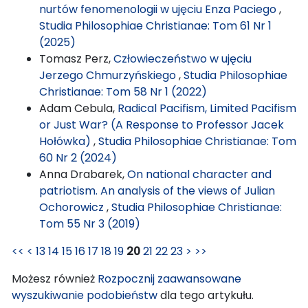
nurtów fenomenologii w ujęciu Enza Paciego
,
Studia Philosophiae Christianae: Tom 61 Nr 1
(2025)
Tomasz Perz,
Człowieczeństwo w ujęciu
Jerzego Chmurzyńskiego
,
Studia Philosophiae
Christianae: Tom 58 Nr 1 (2022)
Adam Cebula,
Radical Pacifism, Limited Pacifism
or Just War? (A Response to Professor Jacek
Hołówka)
,
Studia Philosophiae Christianae: Tom
60 Nr 2 (2024)
Anna Drabarek,
On national character and
patriotism. An analysis of the views of Julian
Ochorowicz
,
Studia Philosophiae Christianae:
Tom 55 Nr 3 (2019)
<<
<
13
14
15
16
17
18
19
20
21
22
23
>
>>
Możesz również
Rozpocznij zaawansowane
wyszukiwanie podobieństw
dla tego artykułu.