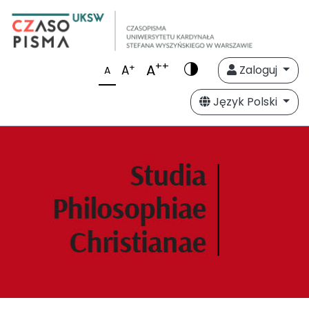
++
A
+
A
Zaloguj
A
Język Polski