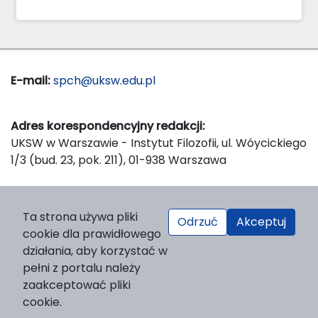
E-mail:
spch@uksw.edu.pl
Adres korespondencyjny redakcji:
UKSW w Warszawie - Instytut Filozofii, ul. Wóycickiego
1/3 (bud. 23, pok. 211), 01-938 Warszawa
Wydawca:
Ta strona używa pliki
Odrzuć
Akceptuj
Wydawnictwo Naukowe UKSW, ul. Dewajtis 5, domek
cookie dla prawidłowego
nr 2, 01-815 Warszawa
działania, aby korzystać w
Strona WWW Wydawnictwa
pełni z portalu należy
e-mail:
wydawnictwo@uksw.edu.pl
zaakceptować pliki
cookie.