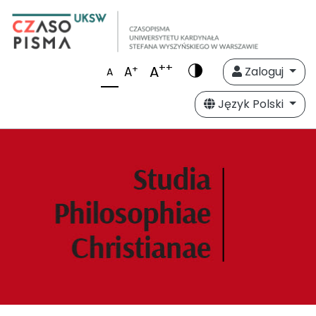
++
A
+
A
Zaloguj
A
Język Polski