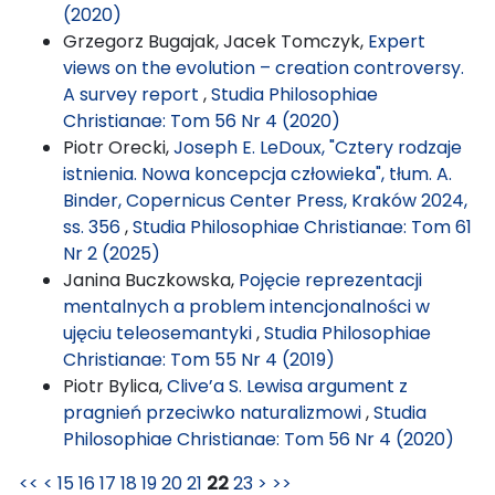
(2020)
Grzegorz Bugajak, Jacek Tomczyk,
Expert
views on the evolution – creation controversy.
A survey report
,
Studia Philosophiae
Christianae: Tom 56 Nr 4 (2020)
Piotr Orecki,
Joseph E. LeDoux, "Cztery rodzaje
istnienia. Nowa koncepcja człowieka", tłum. A.
Binder, Copernicus Center Press, Kraków 2024,
ss. 356
,
Studia Philosophiae Christianae: Tom 61
Nr 2 (2025)
Janina Buczkowska,
Pojęcie reprezentacji
mentalnych a problem intencjonalności w
ujęciu teleosemantyki
,
Studia Philosophiae
Christianae: Tom 55 Nr 4 (2019)
Piotr Bylica,
Clive’a S. Lewisa argument z
pragnień przeciwko naturalizmowi
,
Studia
Philosophiae Christianae: Tom 56 Nr 4 (2020)
<<
<
15
16
17
18
19
20
21
22
23
>
>>