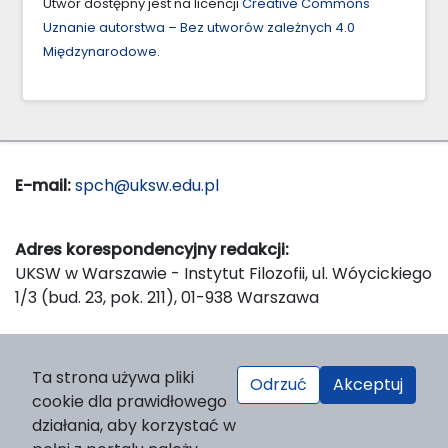
Utwór dostępny jest na licencji
Creative Commons
Uznanie autorstwa – Bez utworów zależnych 4.0
Międzynarodowe
.
E-mail:
spch@uksw.edu.pl
Adres korespondencyjny redakcji:
UKSW w Warszawie - Instytut Filozofii, ul. Wóycickiego
1/3 (bud. 23, pok. 211), 01-938 Warszawa
Wydawca:
Ta strona używa pliki
Odrzuć
Akceptuj
Wydawnictwo Naukowe UKSW, ul. Dewajtis 5, domek
cookie dla prawidłowego
nr 2, 01-815 Warszawa
działania, aby korzystać w
Strona WWW Wydawnictwa