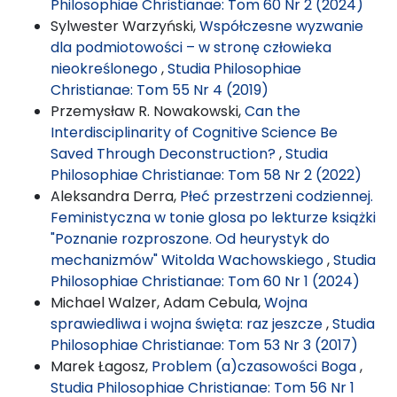
Philosophiae Christianae: Tom 60 Nr 2 (2024)
Sylwester Warzyński,
Współczesne wyzwanie
dla podmiotowości – w stronę człowieka
nieokreślonego
,
Studia Philosophiae
Christianae: Tom 55 Nr 4 (2019)
Przemysław R. Nowakowski,
Can the
Interdisciplinarity of Cognitive Science Be
Saved Through Deconstruction?
,
Studia
Philosophiae Christianae: Tom 58 Nr 2 (2022)
Aleksandra Derra,
Płeć przestrzeni codziennej.
Feministyczna w tonie glosa po lekturze książki
"Poznanie rozproszone. Od heurystyk do
mechanizmów" Witolda Wachowskiego
,
Studia
Philosophiae Christianae: Tom 60 Nr 1 (2024)
Michael Walzer, Adam Cebula,
Wojna
sprawiedliwa i wojna święta: raz jeszcze
,
Studia
Philosophiae Christianae: Tom 53 Nr 3 (2017)
Marek Łagosz,
Problem (a)czasowości Boga
,
Studia Philosophiae Christianae: Tom 56 Nr 1