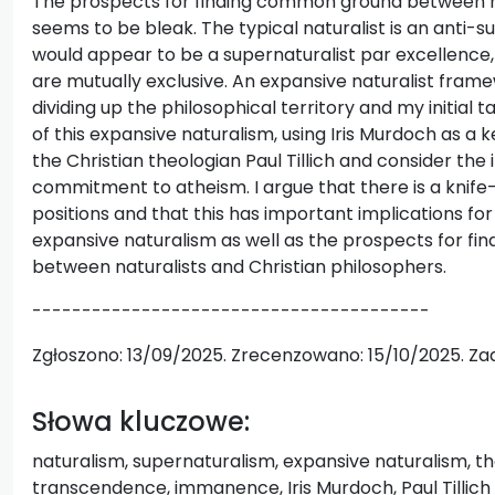
The prospects for finding common ground between na
seems to be bleak. The typical naturalist is an anti-s
would appear to be a supernaturalist par excellence,
are mutually exclusive. An expansive naturalist framew
dividing up the philosophical territory and my initial t
of this expansive naturalism, using Iris Murdoch as a k
the Christian theologian Paul Tillich and consider the
commitment to atheism. I argue that there is a knif
positions and that this has important implications for
expansive naturalism as well as the prospects for f
between naturalists and Christian philosophers.
----------------------------------------
Zgłoszono: 13/09/2025. Zrecenzowano: 15/10/2025. Zaa
Słowa kluczowe:
naturalism, supernaturalism, expansive naturalism, th
transcendence, immanence, Iris Murdoch, Paul Tillich