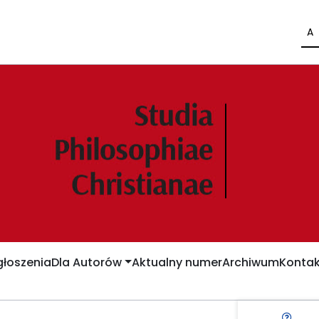
A
łoszenia
Dla Autorów
Aktualny numer
Archiwum
Kontak