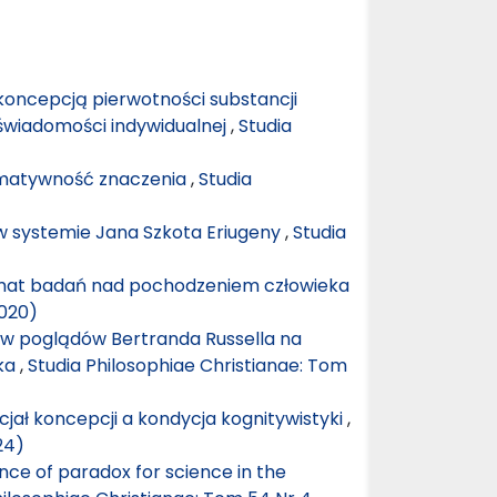
 koncepcją pierwotności substancji
świadomości indywidualnej
,
Studia
ormatywność znaczenia
,
Studia
w systemie Jana Szkota Eriugeny
,
Studia
mat badań nad pochodzeniem człowieka
2020)
yw poglądów Bertranda Russella na
tka
,
Studia Philosophiae Christianae: Tom
jał koncepcji a kondycja kognitywistyki
,
24)
nce of paradox for science in the