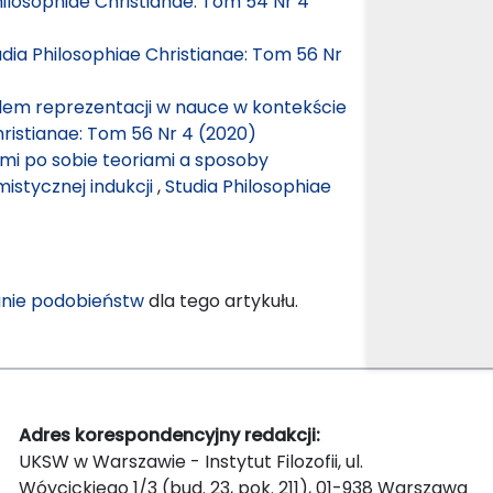
hilosophiae Christianae: Tom 54 Nr 4
udia Philosophiae Christianae: Tom 56 Nr
blem reprezentacji w nauce w kontekście
hristianae: Tom 56 Nr 4 (2020)
mi po sobie teoriami a sposoby
istycznej indukcji
,
Studia Philosophiae
nie podobieństw
dla tego artykułu.
Adres korespondencyjny redakcji:
UKSW w Warszawie - Instytut Filozofii, ul.
Wóycickiego 1/3 (bud. 23, pok. 211), 01-938 Warszawa