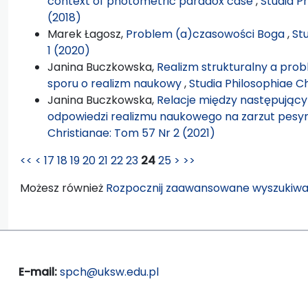
context of photometric paradox case
,
Studia P
(2018)
Marek Łagosz,
Problem (a)czasowości Boga
,
St
1 (2020)
Janina Buczkowska,
Realizm strukturalny a pro
sporu o realizm naukowy
,
Studia Philosophiae C
Janina Buczkowska,
Relacje między następujący
odpowiedzi realizmu naukowego na zarzut pesym
Christianae: Tom 57 Nr 2 (2021)
<<
<
17
18
19
20
21
22
23
24
25
>
>>
Możesz również
Rozpocznij zaawansowane wyszukiwa
E-mail:
spch@uksw.edu.pl