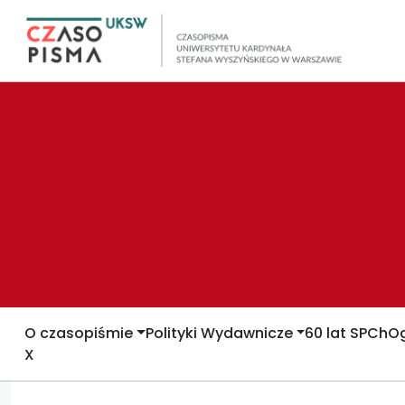
O czasopiśmie
Polityki Wydawnicze
60 lat SPCh
Og
X