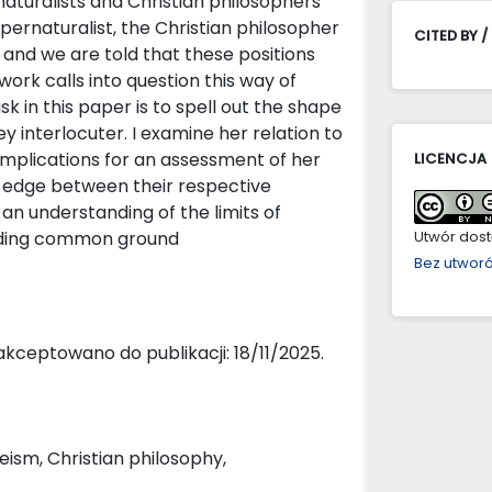
turalists and Christian philosophers
upernaturalist, the Christian philosopher
CITED BY /
 and we are told that these positions
ork calls into question this way of
ask in this paper is to spell out the shape
ey interlocuter. I examine her relation to
 implications for an assessment of her
LICENCJA
e-edge between their respective
 an understanding of the limits of
inding common ground
Utwór dostę
Bez utwor
kceptowano do publikacji: 18/11/2025.
eism, Christian philosophy,