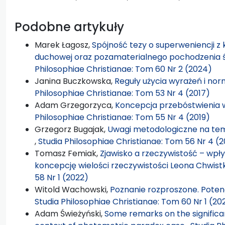
Podobne artykuły
Marek Łagosz,
Spójność tezy o superweniencji z
duchowej oraz pozamaterialnego pochodzenia 
Philosophiae Christianae: Tom 60 Nr 2 (2024)
Janina Buczkowska,
Reguły użycia wyrażeń i n
Philosophiae Christianae: Tom 53 Nr 4 (2017)
Adam Grzegorzyca,
Koncepcja przebóstwienia 
Philosophiae Christianae: Tom 55 Nr 4 (2019)
Grzegorz Bugajak,
Uwagi metodologiczne na te
,
Studia Philosophiae Christianae: Tom 56 Nr 4 (
Tomasz Femiak,
Zjawisko a rzeczywistość – wpł
koncepcję wielości rzeczywistości Leona Chwis
58 Nr 1 (2022)
Witold Wachowski,
Poznanie rozproszone. Potenc
Studia Philosophiae Christianae: Tom 60 Nr 1 (20
Adam Świeżyński,
Some remarks on the significa