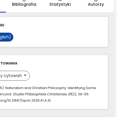
Bibliografia
Statystyki
Autorzy
IKI
glish)
YTOWANIA
y cytowań
2025). Naturalism and Christian Philosophy: Identifying Some
round.
Studia Philosophiae Christianae
,
61
(2), 39–55.
.org/10.21697/spch.2025.61.A.10