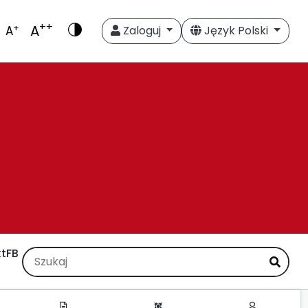
++
A
+
A
Zaloguj
Język Polski
t
FB