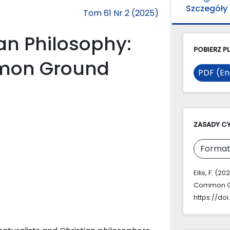
Szczegóły
Tom 61 Nr 2 (2025)
an Philosophy:
POBIERZ PL
mmon Ground
PDF (En
ZASADY C
Format
Ellis, F. (
Common G
https://doi