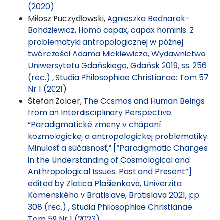
(2020)
Miłosz Puczydłowski,
Agnieszka Bednarek-
Bohdziewicz, Homo capax, capax hominis. Z
problematyki antropologicznej w późnej
twórczości Adama Mickiewicza, Wydawnictwo
Uniwersytetu Gdańskiego, Gdańsk 2019, ss. 256
(rec.)
,
Studia Philosophiae Christianae: Tom 57
Nr 1 (2021)
Štefan Zolcer,
The Cosmos and Human Beings
from an Interdisciplinary Perspective.
“Paradigmatické zmeny v chápaní
kozmologickej a antropologickej problematiky.
Minulosť a súčasnosť,” [“Paradigmatic Changes
in the Understanding of Cosmological and
Anthropological Issues. Past and Present”]
edited by Zlatica Plašienková, Univerzita
Komenského v Bratislave, Bratislava 2021, pp.
308 (rec.)
,
Studia Philosophiae Christianae:
Tom 59 Nr 1 (2023)