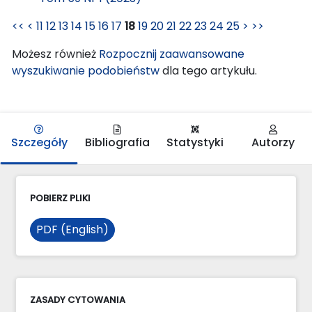
<<
<
11
12
13
14
15
16
17
18
19
20
21
22
23
24
25
>
>>
Możesz również
Rozpocznij zaawansowane
wyszukiwanie podobieństw
dla tego artykułu.
Szczegóły
Bibliografia
Statystyki
Autorzy
POBIERZ PLIKI
PDF (English)
ZASADY CYTOWANIA