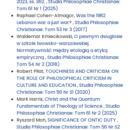
2023, ss. 362.
,
Studia Philosophiae Christianae:
Tom 61 Nr 1 (2025)
Raphael Cohen-Almagor,
Was the 1982
Lebanon war a just war?
,
Studia Philosophiae
Christianae: Tom 53 Nr 3 (2017)
Waldemar Kmiecikowski,
O pewnym dwugłosie
w szkole lwowsko-warszawskiej.
Normatywność między etologią a etyką
empiryczną
,
Studia Philosophiae Christianae:
Tom 54 Nr 2 (2018)
Robert Piłat,
TOUCHINESS AND CRITICISM. ON
THE ROLE OF PHILOSOPHICAL CRITICISM IN
CULTURE AND EDUCATION
,
Studia Philosophiae
Christianae: Tom 56 Nr S1 (2020)
Mark Harris,
Christ and the Quantum:
Fundamentals of Theology of Science
,
Studia
Philosophiae Christianae: Tom 61 Nr 2 (2025)
Ryszard Moń,
SIGNIFICANCE OF ONTIC DUTY
,
Studia Philosophiae Christianae: Tom 56 Nr S2