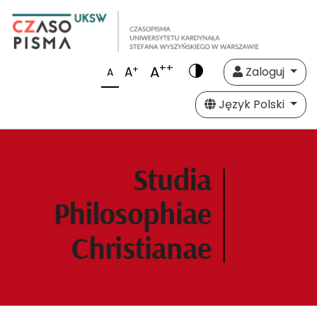
++
A
+
A
Zaloguj
A
Język Polski