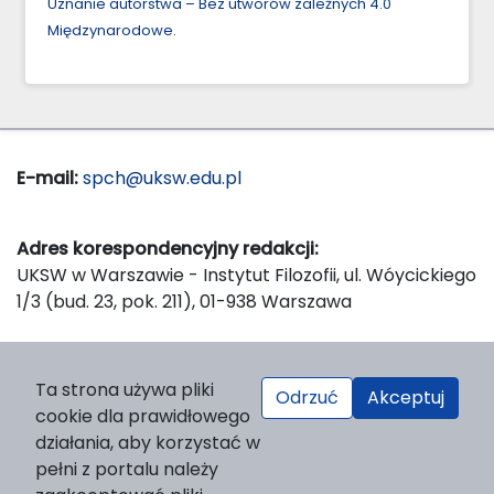
Uznanie autorstwa – Bez utworów zależnych 4.0
Międzynarodowe
.
E-mail:
spch@uksw.edu.pl
Adres korespondencyjny redakcji:
UKSW w Warszawie - Instytut Filozofii, ul. Wóycickiego
1/3 (bud. 23, pok. 211), 01-938 Warszawa
Wydawca:
Ta strona używa pliki
Odrzuć
Akceptuj
Wydawnictwo Naukowe UKSW, ul. Dewajtis 5, domek
cookie dla prawidłowego
nr 2, 01-815 Warszawa
działania, aby korzystać w
Strona WWW Wydawnictwa
pełni z portalu należy
e-mail:
wydawnictwo@uksw.edu.pl