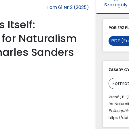
Szczegóły
Tom 61 Nr 2 (2025)
Itself:
POBIERZ PL
 for Naturalism
PDF (En
arles Sanders
ZASADY C
Format
Wesół, B. 
for Natura
Philosophi
https://doi