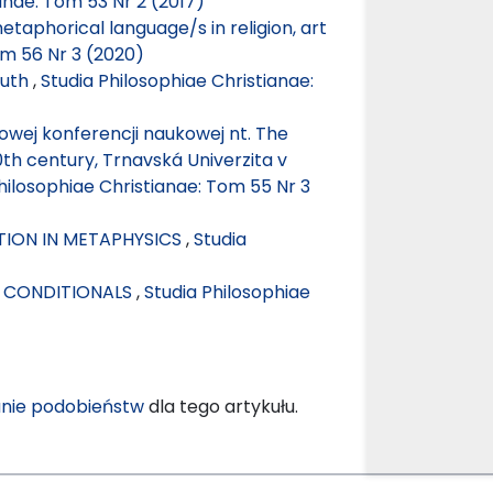
anae: Tom 53 Nr 2 (2017)
aphorical language/s in religion, art
om 56 Nr 3 (2020)
ruth
,
Studia Philosophiae Christianae:
wej konferencji naukowej nt. The
0th century, Trnavská Univerzita v
hilosophiae Christianae: Tom 55 Nr 3
ITION IN METAPHYSICS
,
Studia
F CONDITIONALS
,
Studia Philosophiae
nie podobieństw
dla tego artykułu.