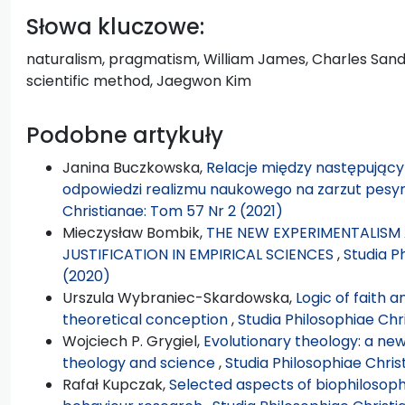
Słowa kluczowe:
naturalism, pragmatism, William James, Charles Sande
scientific method, Jaegwon Kim
Podobne artykuły
Janina Buczkowska,
Relacje między następujący
odpowiedzi realizmu naukowego na zarzut pesym
Christianae: Tom 57 Nr 2 (2021)
Mieczysław Bombik,
THE NEW EXPERIMENTALISM 
JUSTIFICATION IN EMPIRICAL SCIENCES
,
Studia P
(2020)
Urszula Wybraniec-Skardowska,
Logic of faith 
theoretical conception
,
Studia Philosophiae Chr
Wojciech P. Grygiel,
Evolutionary theology: a ne
theology and science
,
Studia Philosophiae Chris
Rafał Kupczak,
Selected aspects of biophilosoph