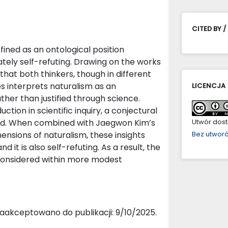
CITED BY /
ined as an ontological position
mately self-refuting. Drawing on the works
that both thinkers, though in different
s interprets naturalism as an
LICENCJA
ther than justified through science.
uction in scientific inquiry, a conjectural
ined. When combined with Jaegwon Kim’s
Utwór dostę
ensions of naturalism, these insights
Bez utwor
d it is also self-refuting. As a result, the
econsidered within more modest
aakceptowano do publikacji: 9/10/2025.