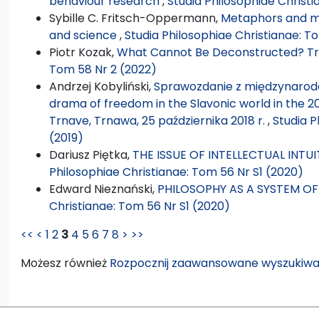
behaviour research
,
Studia Philosophiae Christi
Sybille C. Fritsch-Oppermann,
Metaphors and met
and science
,
Studia Philosophiae Christianae: T
Piotr Kozak,
What Cannot Be Deconstructed? T
Tom 58 Nr 2 (2022)
Andrzej Kobyliński,
Sprawozdanie z międzynarodo
drama of freedom in the Slavonic world in the 2
Trnave, Trnawa, 25 października 2018 r.
,
Studia P
(2019)
Dariusz Piętka,
THE ISSUE OF INTELLECTUAL INTU
Philosophiae Christianae: Tom 56 Nr S1 (2020)
Edward Nieznański,
PHILOSOPHY AS A SYSTEM O
Christianae: Tom 56 Nr S1 (2020)
<<
<
1
2
3
4
5
6
7
8
>
>>
Możesz również
Rozpocznij zaawansowane wyszukiwa