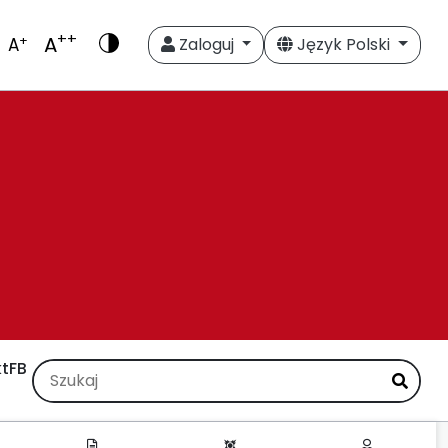
++
A
+
A
Zaloguj
Język Polski
t
FB