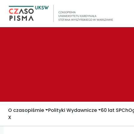
O czasopiśmie
Polityki Wydawnicze
60 lat SPCh
Og
X