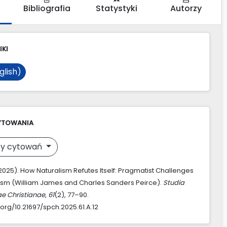
Bibliografia
Statystyki
Autorzy
IKI
glish)
YTOWANIA
y cytowań
(2025). How Naturalism Refutes Itself: Pragmatist Challenges
lism (William James and Charles Sanders Peirce).
Studia
ae Christianae
,
61
(2), 77–90.
.org/10.21697/spch.2025.61.A.12