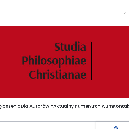
A
łoszenia
Dla Autorów
Aktualny numer
Archiwum
Kontak