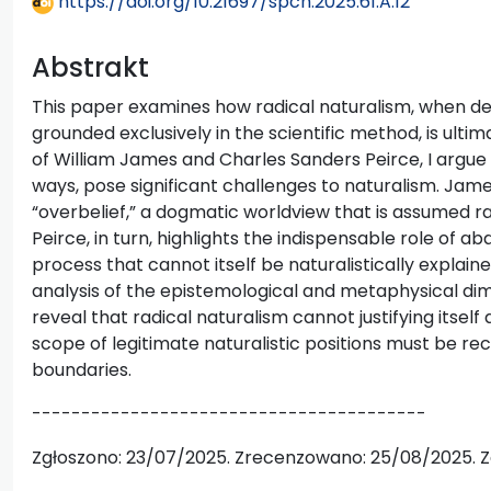
https://doi.org/10.21697/spch.2025.61.A.12
Abstrakt
This paper examines how radical naturalism, when def
grounded exclusively in the scientific method, is ulti
of William James and Charles Sanders Peirce, I argue 
ways, pose significant challenges to naturalism. Jame
“overbelief,” a dogmatic worldview that is assumed ra
Peirce, in turn, highlights the indispensable role of abd
process that cannot itself be naturalistically expla
analysis of the epistemological and metaphysical dim
reveal that radical naturalism cannot justifying itself an
scope of legitimate naturalistic positions must be r
boundaries.
----------------------------------------
Zgłoszono: 23/07/2025. Zrecenzowano: 25/08/2025. Z