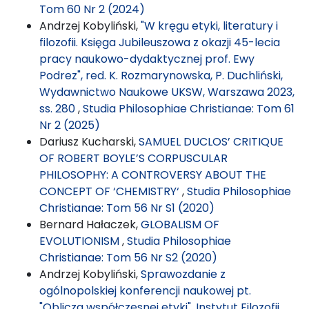
Tom 60 Nr 2 (2024)
Andrzej Kobyliński,
"W kręgu etyki, literatury i
filozofii. Księga Jubileuszowa z okazji 45-lecia
pracy naukowo-dydaktycznej prof. Ewy
Podrez", red. K. Rozmarynowska, P. Duchliński,
Wydawnictwo Naukowe UKSW, Warszawa 2023,
ss. 280
,
Studia Philosophiae Christianae: Tom 61
Nr 2 (2025)
Dariusz Kucharski,
SAMUEL DUCLOS’ CRITIQUE
OF ROBERT BOYLE’S CORPUSCULAR
PHILOSOPHY: A CONTROVERSY ABOUT THE
CONCEPT OF ‘CHEMISTRY‘
,
Studia Philosophiae
Christianae: Tom 56 Nr S1 (2020)
Bernard Hałaczek,
GLOBALISM OF
EVOLUTIONISM
,
Studia Philosophiae
Christianae: Tom 56 Nr S2 (2020)
Andrzej Kobyliński,
Sprawozdanie z
ogólnopolskiej konferencji naukowej pt.
"Oblicza współczesnej etyki", Instytut Filozofii