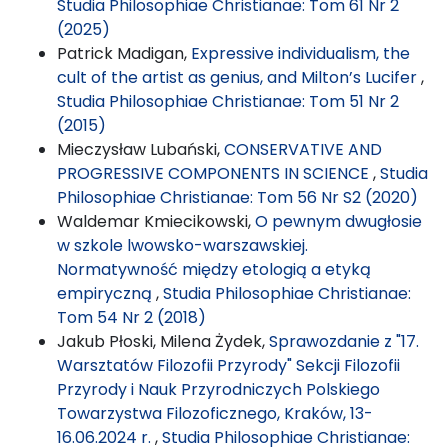
Studia Philosophiae Christianae: Tom 61 Nr 2
(2025)
Patrick Madigan,
Expressive individualism, the
cult of the artist as genius, and Milton’s Lucifer
,
Studia Philosophiae Christianae: Tom 51 Nr 2
(2015)
Mieczysław Lubański,
CONSERVATIVE AND
PROGRESSIVE COMPONENTS IN SCIENCE
,
Studia
Philosophiae Christianae: Tom 56 Nr S2 (2020)
Waldemar Kmiecikowski,
O pewnym dwugłosie
w szkole lwowsko-warszawskiej.
Normatywność między etologią a etyką
empiryczną
,
Studia Philosophiae Christianae:
Tom 54 Nr 2 (2018)
Jakub Płoski, Milena Żydek,
Sprawozdanie z "17.
Warsztatów Filozofii Przyrody" Sekcji Filozofii
Przyrody i Nauk Przyrodniczych Polskiego
Towarzystwa Filozoficznego, Kraków, 13-
16.06.2024 r.
,
Studia Philosophiae Christianae: