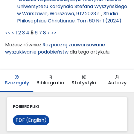
Uniwersytetu Kardynała Stefana Wyszyńskiego
w Warszawie, Warszawa, 9.12.2023 r.
,
Studia
Philosophiae Christianae: Tom 60 Nr 1 (2024)
<<
<
1
2
3
4
5
6
7
8
>
>>
Możesz również
Rozpocznij zaawansowane
wyszukiwanie podobieństw
dla tego artykułu.
Szczegóły
Bibliografia
Statystyki
Autorzy
POBIERZ PLIKI
PDF (English)