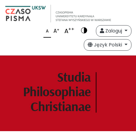
++
A
+
A
Zaloguj
A
Język Polski