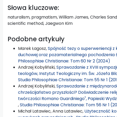
Słowa kluczowe:
naturalism, pragmatism, William James, Charles Sande
scientific method, Jaegwon Kim
Podobne artykuły
Marek Łagosz,
Spójność tezy o superweniencji z
duchowej oraz pozamaterialnego pochodzenia 
Philosophiae Christianae: Tom 60 Nr 2 (2024)
Andrzej Kobyliński,
Sprawozdanie z XVIII sympozjum
teologów, Instytut Teologiczny im. Św. Józefa Bil
Studia Philosophiae Christianae: Tom 55 Nr 1 (20
Andrzej Kobyliński,
Sprawozdanie z międzynarodow
chrześcijaństwo przyszłości? Doświadczenie religi
twórczości Romano Guardiniego", Papieski Wydzia
,
Studia Philosophiae Christianae: Tom 56 Nr 1 (2
Michał Latawiec, Anna Latawiec,
Użyteczność ko