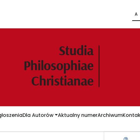
A
łoszenia
Dla Autorów
Aktualny numer
Archiwum
Kontak