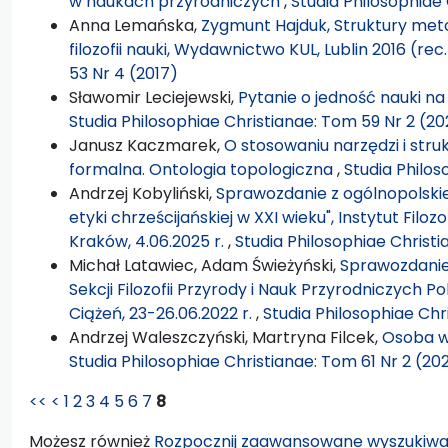
w naukach przyrodniczych
,
Studia Philosophiae
Anna Lemańska,
Zygmunt Hajduk, Struktury met
filozofii nauki, Wydawnictwo KUL, Lublin 2016 (rec
53 Nr 4 (2017)
Sławomir Leciejewski,
Pytanie o jedność nauki na
Studia Philosophiae Christianae: Tom 59 Nr 2 (20
Janusz Kaczmarek,
O stosowaniu narzędzi i struk
formalna. Ontologia topologiczna
,
Studia Philos
Andrzej Kobyliński,
Sprawozdanie z ogólnopolskie
etyki chrześcijańskiej w XXI wieku", Instytut Filo
Kraków, 4.06.2025 r.
,
Studia Philosophiae Christi
Michał Latawiec, Adam Świeżyński,
Sprawozdanie 
Sekcji Filozofii Przyrody i Nauk Przyrodniczych 
Ciążeń, 23-26.06.2022 r.
,
Studia Philosophiae Chr
Andrzej Waleszczyński, Martryna Filcek,
Osoba w
Studia Philosophiae Christianae: Tom 61 Nr 2 (20
<<
<
1
2
3
4
5
6
7
8
Możesz również
Rozpocznij zaawansowane wyszukiwa