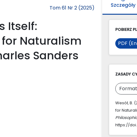
Szczegóły
Tom 61 Nr 2 (2025)
Itself:
POBIERZ PL
 for Naturalism
PDF (En
arles Sanders
ZASADY C
Format
Wesół, B. 
for Natura
Philosophi
https://doi