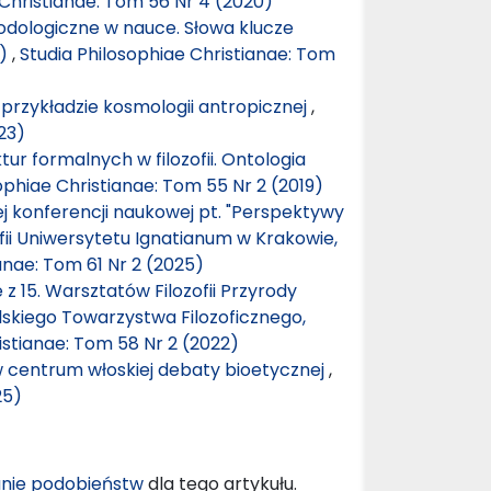
 Christianae: Tom 56 Nr 4 (2020)
odologiczne w nauce. Słowa klucze
.)
,
Studia Philosophiae Christianae: Tom
 przykładzie kosmologii antropicznej
,
23)
tur formalnych w filozofii. Ontologia
ophiae Christianae: Tom 55 Nr 2 (2019)
j konferencji naukowej pt. "Perspektywy
zofii Uniwersytetu Ignatianum w Krakowie,
anae: Tom 61 Nr 2 (2025)
z 15. Warsztatów Filozofii Przyrody
Polskiego Towarzystwa Filozoficznego,
istianae: Tom 58 Nr 2 (2022)
 centrum włoskiej debaty bioetycznej
,
25)
nie podobieństw
dla tego artykułu.