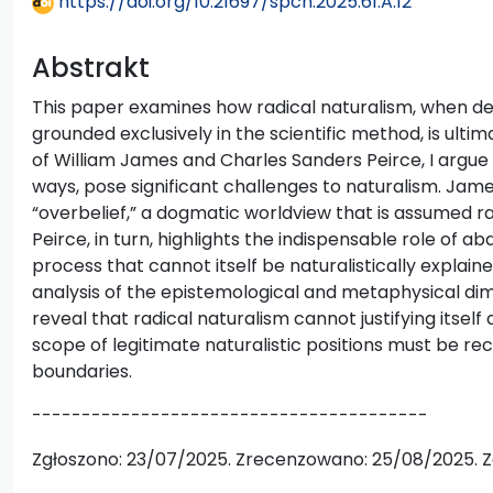
https://doi.org/10.21697/spch.2025.61.A.12
Abstrakt
This paper examines how radical naturalism, when def
grounded exclusively in the scientific method, is ulti
of William James and Charles Sanders Peirce, I argue 
ways, pose significant challenges to naturalism. Jame
“overbelief,” a dogmatic worldview that is assumed ra
Peirce, in turn, highlights the indispensable role of abd
process that cannot itself be naturalistically expla
analysis of the epistemological and metaphysical dim
reveal that radical naturalism cannot justifying itself an
scope of legitimate naturalistic positions must be r
boundaries.
----------------------------------------
Zgłoszono: 23/07/2025. Zrecenzowano: 25/08/2025. Z