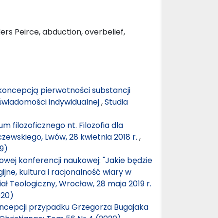
rs Peirce, abduction, overbelief,
 koncepcją pierwotności substancji
świadomości indywidualnej
,
Studia
 filozoficznego nt. Filozofia dla
czewskiego, Lwów, 28 kwietnia 2018 r.
,
19)
ej konferencji naukowej: "Jakie będzie
jne, kultura i racjonalność wiary w
ł Teologiczny, Wrocław, 28 maja 2019 r.
020)
ncepcji przypadku Grzegorza Bugajaka