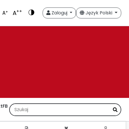
++
A
+
A
Zaloguj
Język Polski
t
FB