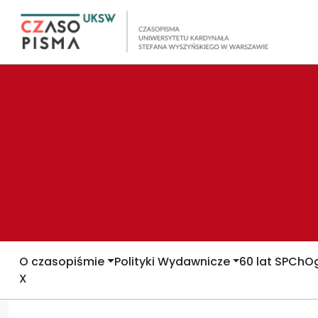
O czasopiśmie
Polityki Wydawnicze
60 lat SPCh
Og
X