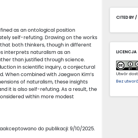
CITED BY /
ined as an ontological position
mately self-refuting. Drawing on the works
that both thinkers, though in different
s interprets naturalism as an
LICENCJA
ther than justified through science.
uction in scientific inquiry, a conjectural
ined. When combined with Jaegwon Kim’s
Utwór dostę
ensions of naturalism, these insights
Bez utwor
d it is also self-refuting. As a result, the
econsidered within more modest
aakceptowano do publikacji: 9/10/2025.