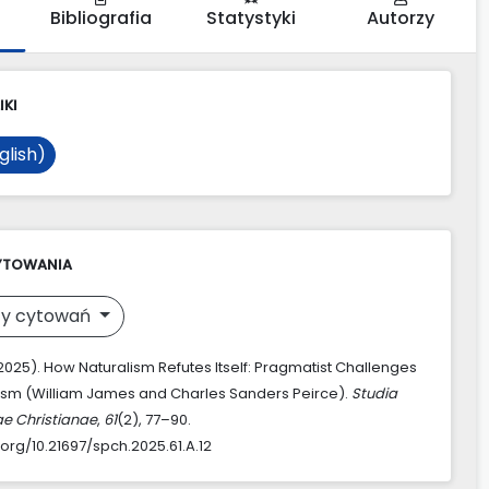
Bibliografia
Statystyki
Autorzy
IKI
glish)
YTOWANIA
y cytowań
(2025). How Naturalism Refutes Itself: Pragmatist Challenges
lism (William James and Charles Sanders Peirce).
Studia
ae Christianae
,
61
(2), 77–90.
.org/10.21697/spch.2025.61.A.12