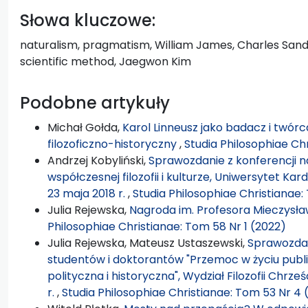
Słowa kluczowe:
naturalism, pragmatism, William James, Charles Sande
scientific method, Jaegwon Kim
Podobne artykuły
Michał Gołda,
Karol Linneusz jako badacz i twór
filozoficzno-historyczny
,
Studia Philosophiae Ch
Andrzej Kobyliński,
Sprawozdanie z konferencji na
współczesnej filozofii i kulturze, Uniwersytet K
23 maja 2018 r.
,
Studia Philosophiae Christianae:
Julia Rejewska,
Nagroda im. Profesora Mieczysł
Philosophiae Christianae: Tom 58 Nr 1 (2022)
Julia Rejewska, Mateusz Ustaszewski,
Sprawozdan
studentów i doktorantów "Przemoc w życiu publi
polityczna i historyczna", Wydział Filozofii Chrz
r.
,
Studia Philosophiae Christianae: Tom 53 Nr 4 