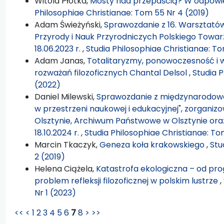
Witold Płotka,
Mosty nad przepaścią? W odpowie
Philosophiae Christianae: Tom 55 Nr 4 (2019)
Adam Świeżyński,
Sprawozdanie z 16. Warsztatów Fi
Przyrody i Nauk Przyrodniczych Polskiego Towarz
18.06.2023 r.
,
Studia Philosophiae Christianae: To
Adam Janas,
Totalitaryzmy, ponowoczesność i 
rozważań filozoficznych Chantal Delsol
,
Studia P
(2022)
Daniel Milewski,
Sprawozdanie z międzynarodowe
w przestrzeni naukowej i edukacyjnej", zorganizo
Olsztynie, Archiwum Państwowe w Olsztynie oraz 
18.10.2024 r.
,
Studia Philosophiae Christianae: Tom
Marcin Tkaczyk,
Geneza koła krakowskiego
,
Stu
2 (2019)
Helena Ciążela,
Katastrofa ekologiczna – od pro
problem refleksji filozoficznej w polskim lustrze
,
Nr 1 (2023)
<<
<
1
2
3
4
5
6
7
8
>
>>