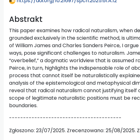
https://doi.org/10.21697/spch.2025.61.A.12
Abstrakt
This paper examines how radical naturalism, when def
grounded exclusively in the scientific method, is ulti
of William James and Charles Sanders Peirce, I argue 
ways, pose significant challenges to naturalism. Jame
“overbelief,” a dogmatic worldview that is assumed ra
Peirce, in turn, highlights the indispensable role of abd
process that cannot itself be naturalistically expla
analysis of the epistemological and metaphysical dim
reveal that radical naturalism cannot justifying itself an
scope of legitimate naturalistic positions must be r
boundaries.
----------------------------------------
Zgłoszono: 23/07/2025. Zrecenzowano: 25/08/2025. Z