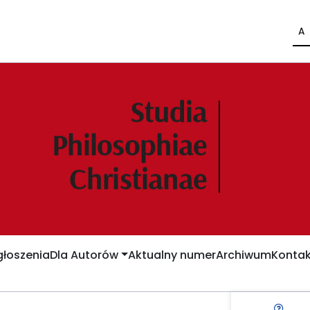
A
łoszenia
Dla Autorów
Aktualny numer
Archiwum
Kontak