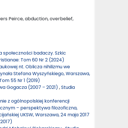
rs Peirce, abduction, overbelief,
ca społeczności badaczy. Szkic
ristianae: Tom 60 Nr 2 (2024)
ukowej nt. Oblicza nihilizmu we
ardynała Stefana Wyszyńskiego, Warszawa,
 Tom 55 Nr 1 (2019)
awa Gogacza (2007 – 2021)
,
Studia
ie z ogólnopolskiej konferencji
cznym – perspektywa filozoficzna,
eścijańskiej UKSW, Warszawa, 24 maja 2017
(2017)