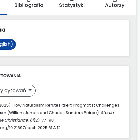
Bibliografia
Statystyki
Autorzy
IKI
glish)
YTOWANIA
y cytowań
(2025). How Naturalism Refutes Itself: Pragmatist Challenges
lism (William James and Charles Sanders Peirce).
Studia
ae Christianae
,
61
(2), 77–90.
.org/10.21697/spch.2025.61.A.12