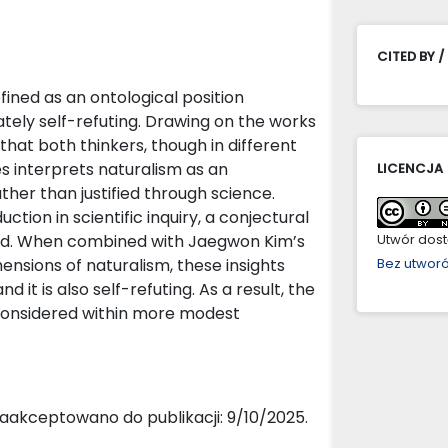
CITED BY /
ined as an ontological position
mately self-refuting. Drawing on the works
that both thinkers, though in different
s interprets naturalism as an
LICENCJA
ther than justified through science.
uction in scientific inquiry, a conjectural
ined. When combined with Jaegwon Kim’s
Utwór dostę
ensions of naturalism, these insights
Bez utwor
d it is also self-refuting. As a result, the
econsidered within more modest
aakceptowano do publikacji: 9/10/2025.