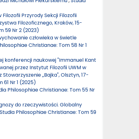
dzi Michałowi Piekarskiemu
,
Studia
lozofii Przyrody Sekcji Filozofii
ystwa Filozoficznego, Kraków, 15-
m 59 Nr 2 (2023)
wychowanie człowieka w świetle
hilosophiae Christianae: Tom 58 Nr 1
j konferencji naukowej "Immanuel Kant
wanej przez Instytut Filozofii UWM w
Stowarzyszenie „Bajka", Olsztyn, 17-
 61 Nr 1 (2025)
dia Philosophiae Christianae: Tom 55 Nr
gnozy do rzeczywistości. Globalny
Studia Philosophiae Christianae: Tom 59