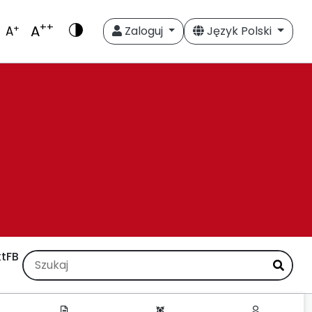
++
A
+
A
Zaloguj
Język Polski
t
FB