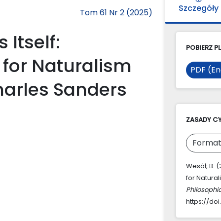
Szczegóły
Tom 61 Nr 2 (2025)
Itself:
POBIERZ PL
 for Naturalism
PDF (En
arles Sanders
ZASADY C
Format
Wesół, B. 
for Natura
Philosophi
https://doi