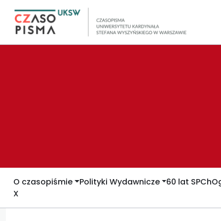
O czasopiśmie
Polityki Wydawnicze
60 lat SPCh
Og
X