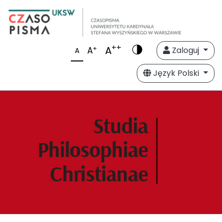
++
A
+
A
Zaloguj
A
Język Polski