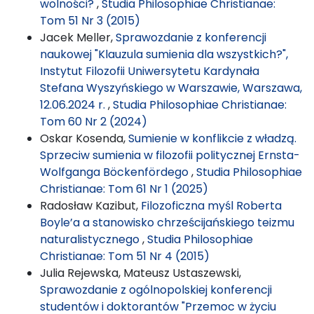
wolności?
,
Studia Philosophiae Christianae:
Tom 51 Nr 3 (2015)
Jacek Meller,
Sprawozdanie z konferencji
naukowej "Klauzula sumienia dla wszystkich?",
Instytut Filozofii Uniwersytetu Kardynała
Stefana Wyszyńskiego w Warszawie, Warszawa,
12.06.2024 r.
,
Studia Philosophiae Christianae:
Tom 60 Nr 2 (2024)
Oskar Kosenda,
Sumienie w konflikcie z władzą.
Sprzeciw sumienia w filozofii politycznej Ernsta-
Wolfganga Böckenfördego
,
Studia Philosophiae
Christianae: Tom 61 Nr 1 (2025)
Radosław Kazibut,
Filozoficzna myśl Roberta
Boyle’a a stanowisko chrześcijańskiego teizmu
naturalistycznego
,
Studia Philosophiae
Christianae: Tom 51 Nr 4 (2015)
Julia Rejewska, Mateusz Ustaszewski,
Sprawozdanie z ogólnopolskiej konferencji
studentów i doktorantów "Przemoc w życiu