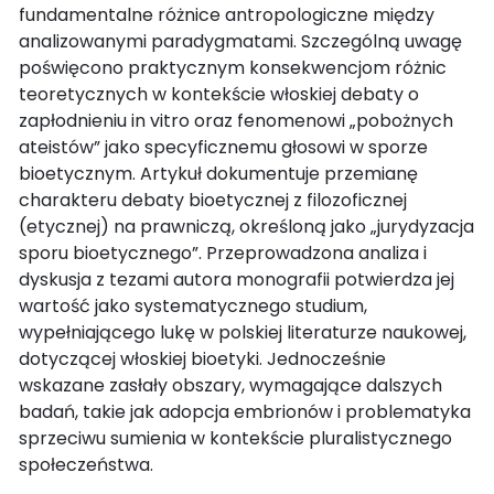
fundamentalne różnice antropologiczne między
analizowanymi paradygmatami. Szczególną uwagę
poświęcono praktycznym konsekwencjom różnic
teoretycznych w kontekście włoskiej debaty o
zapłodnieniu in vitro oraz fenomenowi „pobożnych
ateistów” jako specyficznemu głosowi w sporze
bioetycznym. Artykuł dokumentuje przemianę
charakteru debaty bioetycznej z filozoficznej
(etycznej) na prawniczą, określoną jako „jurydyzacja
sporu bioetycznego”. Przeprowadzona analiza i
dyskusja z tezami autora monografii potwierdza jej
wartość jako systematycznego studium,
wypełniającego lukę w polskiej literaturze naukowej,
dotyczącej włoskiej bioetyki. Jednocześnie
wskazane zasłały obszary, wymagające dalszych
badań, takie jak adopcja embrionów i problematyka
sprzeciwu sumienia w kontekście pluralistycznego
społeczeństwa.