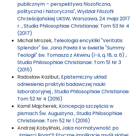
publicznym – perspektywa filozoficzna,
polityczna i historyczna", Wydział Filozofii
Chrześcijańskiej UKSW, Warszawa, 24 maja 2017
r.
,
Studia Philosophiae Christianae: Tom 53 Nr 4
(2017)
Michał Mrozek,
Teleologia encykliki "Veritatis
Splendor" św. Jana Pawła II w świetle "Summy
Teologii" św. Tomasza z Akwinu (I−II, q. 18, a. 6)
,
Studia Philosophiae Christianae: Tom 51 Nr 3
(2015)
Radosław Kazibut,
Epistemiczny układ
odniesienia praktyki badawczej nauki
laboratoryjnej
,
Studia Philosophiae Christianae:
Tom 52 Nr 4 (2016)
Kamil Majcherek,
Koncepcja szczęścia w
pismach Św. Augustyna
,
Studia Philosophiae
Christianae: Tom 52 Nr 1 (2016)
Andrzej Kobyliński,
Jaka normatywność po
„śmierci Boga”? Etyczne implikacje myśli słabej
,