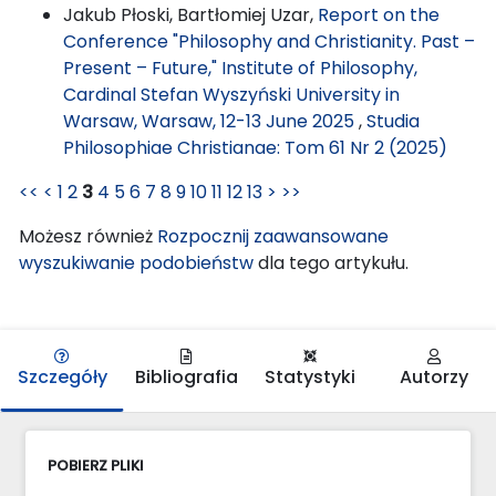
Jakub Płoski, Bartłomiej Uzar,
Report on the
Conference "Philosophy and Christianity. Past –
Present – Future," Institute of Philosophy,
Cardinal Stefan Wyszyński University in
Warsaw, Warsaw, 12-13 June 2025
,
Studia
Philosophiae Christianae: Tom 61 Nr 2 (2025)
<<
<
1
2
3
4
5
6
7
8
9
10
11
12
13
>
>>
Możesz również
Rozpocznij zaawansowane
wyszukiwanie podobieństw
dla tego artykułu.
Szczegóły
Bibliografia
Statystyki
Autorzy
POBIERZ PLIKI