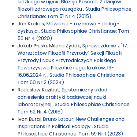
ludzkiego w ujęciu Błażeja Pascala. Z dziejów
filozofii zdrowego rozsądku
,
Studia Philosophiae
Christianae: Tom 51 Nr 4 (2015)
Jan Krokos,
Mówienie - rozmowa - dialog -
dyskusja
,
Studia Philosophiae Christianae: Tom
56 Nr 4 (2020)
Jakub Płoski, Milena Żydek,
Sprawozdanie z "17.
Warsztatów Filozofii Przyrody" Sekcji Filozofii
Przyrody i Nauk Przyrodniczych Polskiego
Towarzystwa Filozoficznego, Kraków, 13-
16.06.2024 r.
,
Studia Philosophiae Christianae:
Tom 60 Nr 2 (2024)
Radosław Kazibut,
Epistemiczny układ
odniesienia praktyki badawczej nauki
laboratoryjnej
,
Studia Philosophiae Christianae:
Tom 52 Nr 4 (2016)
Ivan Buraj,
Bruno Latour: New Challenges and
Inspirations in Political Ecology
,
Studia
Philosophiae Christianae: Tom 59 Nr 1 (2023)