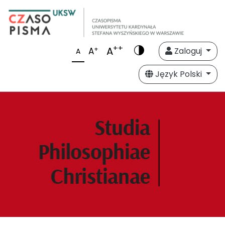
++
A
+
A
Zaloguj
A
Język Polski