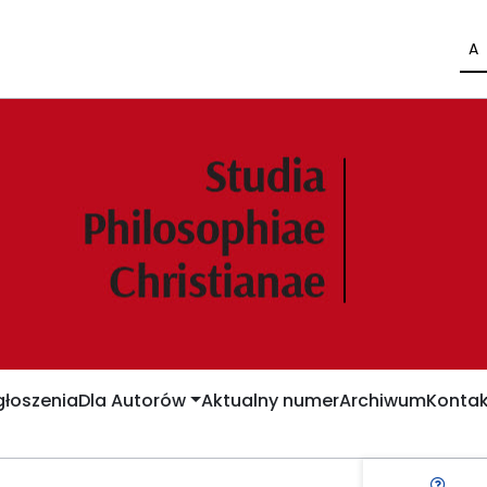
A
łoszenia
Dla Autorów
Aktualny numer
Archiwum
Kontak