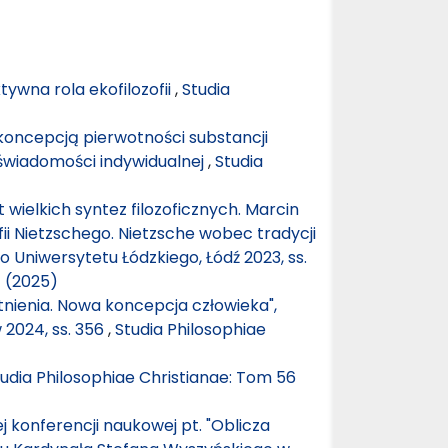
ywna rola ekofilozofii
,
Studia
 koncepcją pierwotności substancji
świadomości indywidualnej
,
Studia
 wielkich syntez filozoficznych. Marcin
fii Nietzschego. Nietzsche wobec tradycji
 Uniwersytetu Łódzkiego, Łódź 2023, ss.
1 (2025)
stnienia. Nowa koncepcja człowieka",
 2024, ss. 356
,
Studia Philosophiae
udia Philosophiae Christianae: Tom 56
 konferencji naukowej pt. "Oblicza