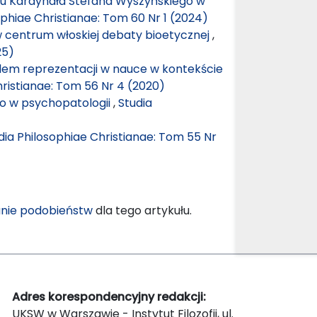
tetu Kardynała Stefana Wyszyńskiego w
ophiae Christianae: Tom 60 Nr 1 (2024)
 centrum włoskiej debaty bioetycznej
,
25)
blem reprezentacji w nauce w kontekście
hristianae: Tom 56 Nr 4 (2020)
o w psychopatologii
,
Studia
dia Philosophiae Christianae: Tom 55 Nr
nie podobieństw
dla tego artykułu.
Adres korespondencyjny redakcji:
UKSW w Warszawie - Instytut Filozofii, ul.