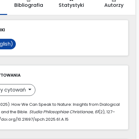
Bibliografia
Statystyki
Autorzy
IKI
glish)
YTOWANIA
y cytowań
(2025). How We Can Speak to Nature: Insights from Dialogical
 and the Bible.
Studia Philosophiae Christianae
,
61
(2), 127–
//doi.org/10.21697/spch.2025.61.A.15