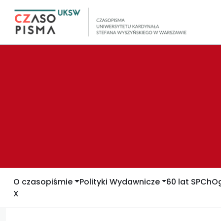
O czasopiśmie
Polityki Wydawnicze
60 lat SPCh
Og
X