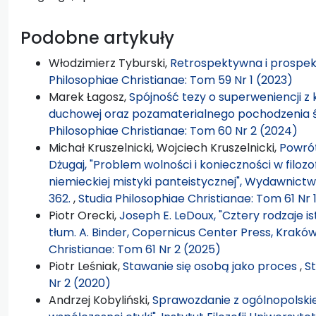
Podobne artykuły
Włodzimierz Tyburski,
Retrospektywna i prospekt
Philosophiae Christianae: Tom 59 Nr 1 (2023)
Marek Łagosz,
Spójność tezy o superweniencji z
duchowej oraz pozamaterialnego pochodzenia 
Philosophiae Christianae: Tom 60 Nr 2 (2024)
Michał Kruszelnicki, Wojciech Kruszelnicki,
Powrót
Dżugaj, "Problem wolności i konieczności w filozo
niemieckiej mistyki panteistycznej", Wydawnictwo
362.
,
Studia Philosophiae Christianae: Tom 61 Nr 
Piotr Orecki,
Joseph E. LeDoux, "Cztery rodzaje i
tłum. A. Binder, Copernicus Center Press, Kraków
Christianae: Tom 61 Nr 2 (2025)
Piotr Leśniak,
Stawanie się osobą jako proces
,
St
Nr 2 (2020)
Andrzej Kobyliński,
Sprawozdanie z ogólnopolskiej