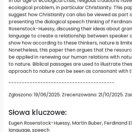
In our age of ecological crisis, religious traditions h
ecological problem, in particular Christianity. This pap
suggest how Christianity can also be viewed as part o
presenting the dialogical speech thinking of Ferdina
Rosenstock-Huessy, discussing their ideas about gr
language to create a relationship between speaker a
show how according to these thinkers, nature is limited 
Nonetheless, this paper then argues that the resources
be applied in renewing our human relations with natu
to nature. Biblical passages are used to illustrate the
approach to nature can be seen as consonant with the
----------------------------------------
Zgłoszono: 19/06/2025. Zrecenzowano: 21/10/2025. Za
Słowa kluczowe:
Eugen Rosenstock-Huessy, Martin Buber, Ferdinand Ebne
language, speech