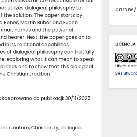
ave been viewed as co-responsible for our
er utilizes dialogical philosophy to
CITED BY /
f the solution. The paper starts by
nd Ebner, Martin Buber and Eugen
ammar, names and the power of
nd hearer. Next, the paper goes on to
in its relational capabilities.
LICENCJA
 of dialogical philosophy can fruitfully
re, exploring what it can mean to speak
se ideas and to show that this dialogical
Utwór dostę
 Christian tradition.
Bez utwor
akceptowano do publikacji: 30/11/2025.
r, nature, Christianity, dialogue,