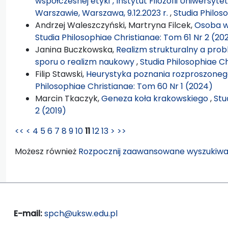
współczesnej etyki", Instytut Filozofii Uniwersy
Warszawie, Warszawa, 9.12.2023 r.
,
Studia Philos
Andrzej Waleszczyński, Martryna Filcek,
Osoba w
Studia Philosophiae Christianae: Tom 61 Nr 2 (20
Janina Buczkowska,
Realizm strukturalny a pro
sporu o realizm naukowy
,
Studia Philosophiae C
Filip Stawski,
Heurystyka poznania rozproszoneg
Philosophiae Christianae: Tom 60 Nr 1 (2024)
Marcin Tkaczyk,
Geneza koła krakowskiego
,
Stu
2 (2019)
<<
<
4
5
6
7
8
9
10
11
12
13
>
>>
Możesz również
Rozpocznij zaawansowane wyszukiwa
E-mail:
spch@uksw.edu.pl