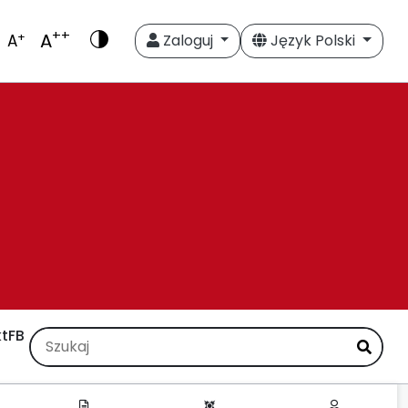
++
A
+
A
Zaloguj
Język Polski
t
FB