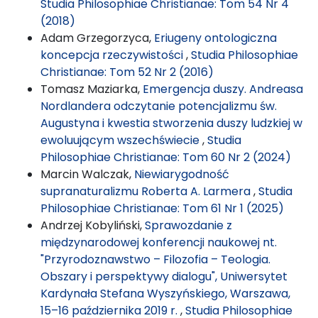
Studia Philosophiae Christianae: Tom 54 Nr 4
(2018)
Adam Grzegorzyca,
Eriugeny ontologiczna
koncepcja rzeczywistości
,
Studia Philosophiae
Christianae: Tom 52 Nr 2 (2016)
Tomasz Maziarka,
Emergencja duszy. Andreasa
Nordlandera odczytanie potencjalizmu św.
Augustyna i kwestia stworzenia duszy ludzkiej w
ewoluującym wszechświecie
,
Studia
Philosophiae Christianae: Tom 60 Nr 2 (2024)
Marcin Walczak,
Niewiarygodność
supranaturalizmu Roberta A. Larmera
,
Studia
Philosophiae Christianae: Tom 61 Nr 1 (2025)
Andrzej Kobyliński,
Sprawozdanie z
międzynarodowej konferencji naukowej nt.
"Przyrodoznawstwo – Filozofia – Teologia.
Obszary i perspektywy dialogu", Uniwersytet
Kardynała Stefana Wyszyńskiego, Warszawa,
15–16 października 2019 r.
,
Studia Philosophiae