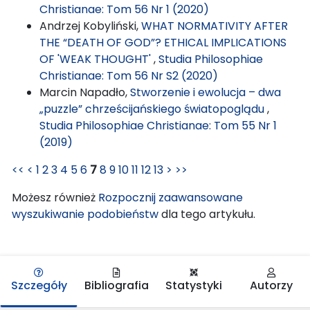
Christianae: Tom 56 Nr 1 (2020)
Andrzej Kobyliński,
WHAT NORMATIVITY AFTER
THE “DEATH OF GOD”? ETHICAL IMPLICATIONS
OF 'WEAK THOUGHT'
,
Studia Philosophiae
Christianae: Tom 56 Nr S2 (2020)
Marcin Napadło,
Stworzenie i ewolucja – dwa
„puzzle” chrześcijańskiego światopoglądu
,
Studia Philosophiae Christianae: Tom 55 Nr 1
(2019)
<<
<
1
2
3
4
5
6
7
8
9
10
11
12
13
>
>>
Możesz również
Rozpocznij zaawansowane
wyszukiwanie podobieństw
dla tego artykułu.
Szczegóły
Bibliografia
Statystyki
Autorzy