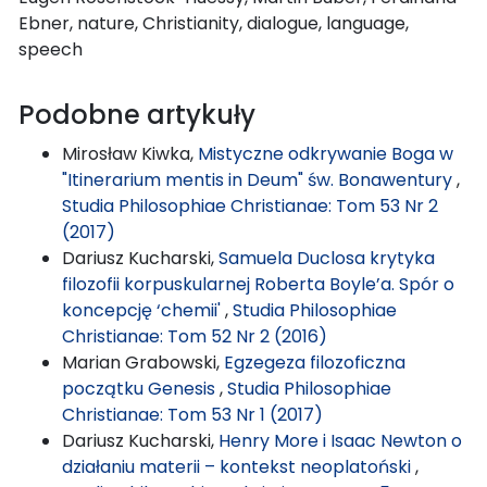
Ebner, nature, Christianity, dialogue, language,
speech
Podobne artykuły
Mirosław Kiwka,
Mistyczne odkrywanie Boga w
"Itinerarium mentis in Deum" św. Bonawentury
,
Studia Philosophiae Christianae: Tom 53 Nr 2
(2017)
Dariusz Kucharski,
Samuela Duclosa krytyka
filozofii korpuskularnej Roberta Boyle’a. Spór o
koncepcję ‘chemii'
,
Studia Philosophiae
Christianae: Tom 52 Nr 2 (2016)
Marian Grabowski,
Egzegeza filozoficzna
początku Genesis
,
Studia Philosophiae
Christianae: Tom 53 Nr 1 (2017)
Dariusz Kucharski,
Henry More i Isaac Newton o
działaniu materii – kontekst neoplatoński
,