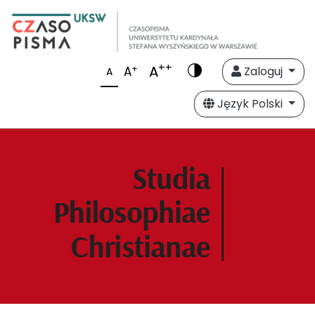
++
A
+
A
Zaloguj
A
Język Polski