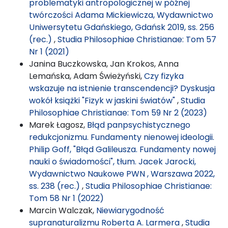
problematyki antropologicznej w późnej
twórczości Adama Mickiewicza, Wydawnictwo
Uniwersytetu Gdańskiego, Gdańsk 2019, ss. 256
(rec.)
,
Studia Philosophiae Christianae: Tom 57
Nr 1 (2021)
Janina Buczkowska, Jan Krokos, Anna
Lemańska, Adam Świeżyński,
Czy fizyka
wskazuje na istnienie transcendencji? Dyskusja
wokół książki "Fizyk w jaskini światów"
,
Studia
Philosophiae Christianae: Tom 59 Nr 2 (2023)
Marek Łagosz,
Błąd panpsychistycznego
redukcjonizmu. Fundamenty nienowej ideologii.
Philip Goff, "Błąd Galileusza. Fundamenty nowej
nauki o świadomości", tłum. Jacek Jarocki,
Wydawnictwo Naukowe PWN , Warszawa 2022,
ss. 238 (rec.)
,
Studia Philosophiae Christianae:
Tom 58 Nr 1 (2022)
Marcin Walczak,
Niewiarygodność
supranaturalizmu Roberta A. Larmera
,
Studia