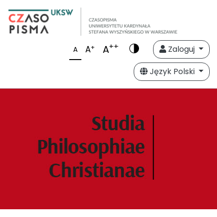
++
A
+
A
Zaloguj
A
Język Polski