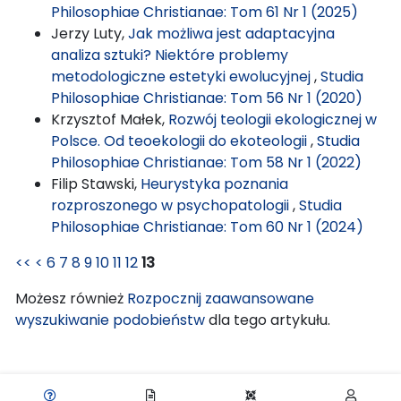
Philosophiae Christianae: Tom 61 Nr 1 (2025)
Jerzy Luty,
Jak możliwa jest adaptacyjna
analiza sztuki? Niektóre problemy
metodologiczne estetyki ewolucyjnej
,
Studia
Philosophiae Christianae: Tom 56 Nr 1 (2020)
Krzysztof Małek,
Rozwój teologii ekologicznej w
Polsce. Od teoekologii do ekoteologii
,
Studia
Philosophiae Christianae: Tom 58 Nr 1 (2022)
Filip Stawski,
Heurystyka poznania
rozproszonego w psychopatologii
,
Studia
Philosophiae Christianae: Tom 60 Nr 1 (2024)
<<
<
6
7
8
9
10
11
12
13
Możesz również
Rozpocznij zaawansowane
wyszukiwanie podobieństw
dla tego artykułu.