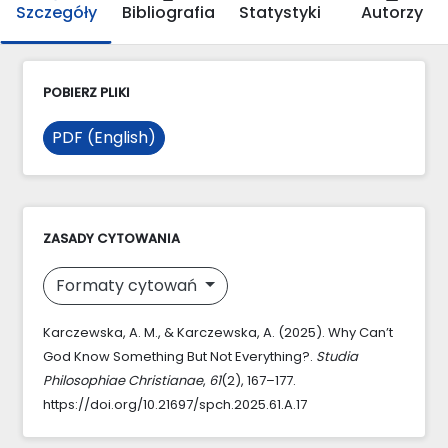
Szczegóły
Bibliografia
Statystyki
Autorzy
POBIERZ PLIKI
PDF (English)
ZASADY CYTOWANIA
Formaty cytowań
Karczewska, A. M., & Karczewska, A. (2025). Why Can’t
God Know Something But Not Everything?.
Studia
Philosophiae Christianae
,
61
(2), 167–177.
https://doi.org/10.21697/spch.2025.61.A.17