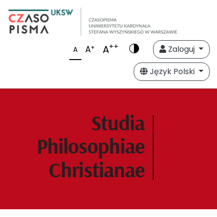
++
A
+
A
Zaloguj
A
Język Polski