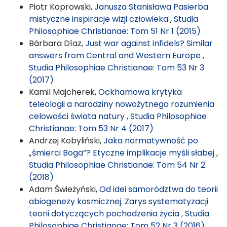
Piotr Koprowski,
Janusza Stanisława Pasierba
mistyczne inspiracje wizji człowieka
,
Studia
Philosophiae Christianae: Tom 51 Nr 1 (2015)
Bárbara Díaz,
Just war against infidels? Similar
answers from Central and Western Europe
,
Studia Philosophiae Christianae: Tom 53 Nr 3
(2017)
Kamil Majcherek,
Ockhamowa krytyka
teleologii a narodziny nowożytnego rozumienia
celowości świata natury
,
Studia Philosophiae
Christianae: Tom 53 Nr 4 (2017)
Andrzej Kobyliński,
Jaka normatywność po
„śmierci Boga”? Etyczne implikacje myśli słabej
,
Studia Philosophiae Christianae: Tom 54 Nr 2
(2018)
Adam Świeżyński,
Od idei samorództwa do teorii
abiogenezy kosmicznej. Zarys systematyzacji
teorii dotyczących pochodzenia życia
,
Studia
Philosophiae Christianae: Tom 52 Nr 3 (2016)