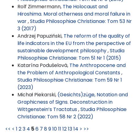
Rolf Zimmermann,
The Holocaust and
Hiroshima. Moral otherness and moral failure in
war
,
Studia Philosophiae Christianae: Tom 53 Nr
3 (2017)
Andrzej Papuziński,
The reform of the quality of
life indicators in the EU from the perspective of
sustainable development philosophy
,
Studia
Philosophiae Christianae: Tom 51 Nr 1 (2015)
Katarína Podušelová,
The Anthropocene and
the Problem of Anthropological Constants
,
Studia Philosophiae Christianae: Tom 59 Nr 1
(2023)
Michał Piekarski,
(Gesichts)züge, Notation and
Graphicness of Signs. Deconstruction in
Wittgenstein’s Tractatus
,
Studia Philosophiae
Christianae: Tom 58 Nr 2 (2022)
<<
<
1
2
3
4
5
6
7
8
9
10
11
12
13
14
>
>>