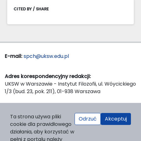
CITED BY / SHARE
E-mail:
spch@uksw.edu.pl
Adres korespondencyjny redakcji:
UKSW w Warszawie - Instytut Filozofii, ul. Wóycickiego
1/3 (bud. 23, pok. 211), 01-938 Warszawa
Wydawca:
Ta strona używa pliki
Odrzuć
Akceptuj
Wydawnictwo Naukowe UKSW, ul. Dewajtis 5, domek
cookie dla prawidłowego
nr 2, 01-815 Warszawa
działania, aby korzystać w
Strona WWW Wydawnictwa
pełni z portalu należy