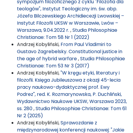
sympozjum filozoficznego z cyklu "Filozofia dla
teologów", Instytut Teologiczny im. św. abp.
Józefa Bilczewskiego Archidiecezji Lwowskiej –
Instytut Filozofii UKSW w Warszawie, Lwów –
Warszawa, 9.04.2022 r.
,
Studia Philosophiae
Christianae: Tom 58 Nr 1 (2022)
Andrzej Kobyliński,
From Paul Vladimiri to
Gustavo Zagrebelsky. Constitutional justice in
the age of hybrid warfare
,
Studia Philosophiae
Christianae: Tom 53 Nr 3 (2017)
Andrzej Kobyliński,
"W kręgu etyki, literatury i
filozofii. Księga Jubileuszowa z okazji 45-lecia
pracy naukowo-dydaktycznej prof. Ewy
Podrez", red. K. Rozmarynowska, P. Duchliński,
Wydawnictwo Naukowe UKSW, Warszawa 2023,
ss. 280
,
Studia Philosophiae Christianae: Tom 61
Nr 2 (2025)
Andrzej Kobyliński,
Sprawozdanie z
międzynarodowej konferencji naukowej: "Jakie