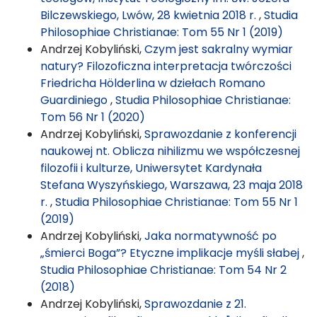
Bilczewskiego, Lwów, 28 kwietnia 2018 r.
,
Studia
Philosophiae Christianae: Tom 55 Nr 1 (2019)
Andrzej Kobyliński,
Czym jest sakralny wymiar
natury? Filozoficzna interpretacja twórczości
Friedricha Hölderlina w dziełach Romano
Guardiniego
,
Studia Philosophiae Christianae:
Tom 56 Nr 1 (2020)
Andrzej Kobyliński,
Sprawozdanie z konferencji
naukowej nt. Oblicza nihilizmu we współczesnej
filozofii i kulturze, Uniwersytet Kardynała
Stefana Wyszyńskiego, Warszawa, 23 maja 2018
r.
,
Studia Philosophiae Christianae: Tom 55 Nr 1
(2019)
Andrzej Kobyliński,
Jaka normatywność po
„śmierci Boga”? Etyczne implikacje myśli słabej
,
Studia Philosophiae Christianae: Tom 54 Nr 2
(2018)
Andrzej Kobyliński,
Sprawozdanie z 21.