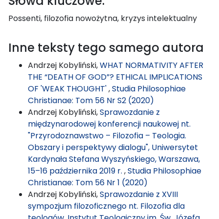
Słowa kluczowe:
Possenti, filozofia nowożytna, kryzys intelektualny
Inne teksty tego samego autora
Andrzej Kobyliński,
WHAT NORMATIVITY AFTER
THE “DEATH OF GOD”? ETHICAL IMPLICATIONS
OF 'WEAK THOUGHT'
,
Studia Philosophiae
Christianae: Tom 56 Nr S2 (2020)
Andrzej Kobyliński,
Sprawozdanie z
międzynarodowej konferencji naukowej nt.
"Przyrodoznawstwo – Filozofia – Teologia.
Obszary i perspektywy dialogu", Uniwersytet
Kardynała Stefana Wyszyńskiego, Warszawa,
15–16 października 2019 r.
,
Studia Philosophiae
Christianae: Tom 56 Nr 1 (2020)
Andrzej Kobyliński,
Sprawozdanie z XVIII
sympozjum filozoficznego nt. Filozofia dla
teologów, Instytut Teologiczny im. Św. Józefa