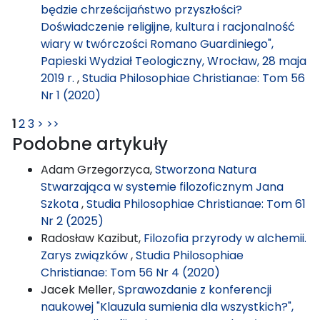
będzie chrześcijaństwo przyszłości?
Doświadczenie religijne, kultura i racjonalność
wiary w twórczości Romano Guardiniego",
Papieski Wydział Teologiczny, Wrocław, 28 maja
2019 r.
,
Studia Philosophiae Christianae: Tom 56
Nr 1 (2020)
1
2
3
>
>>
Podobne artykuły
Adam Grzegorzyca,
Stworzona Natura
Stwarzająca w systemie filozoficznym Jana
Szkota
,
Studia Philosophiae Christianae: Tom 61
Nr 2 (2025)
Radosław Kazibut,
Filozofia przyrody w alchemii.
Zarys związków
,
Studia Philosophiae
Christianae: Tom 56 Nr 4 (2020)
Jacek Meller,
Sprawozdanie z konferencji
naukowej "Klauzula sumienia dla wszystkich?",