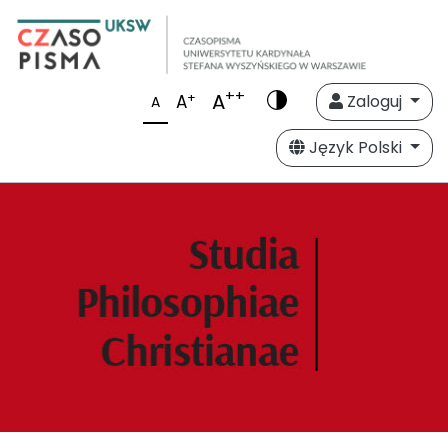
++
A
+
A
Zaloguj
A
Język Polski