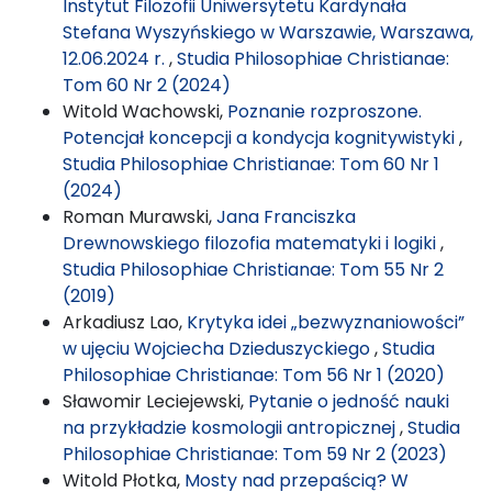
Instytut Filozofii Uniwersytetu Kardynała
Stefana Wyszyńskiego w Warszawie, Warszawa,
12.06.2024 r.
,
Studia Philosophiae Christianae:
Tom 60 Nr 2 (2024)
Witold Wachowski,
Poznanie rozproszone.
Potencjał koncepcji a kondycja kognitywistyki
,
Studia Philosophiae Christianae: Tom 60 Nr 1
(2024)
Roman Murawski,
Jana Franciszka
Drewnowskiego filozofia matematyki i logiki
,
Studia Philosophiae Christianae: Tom 55 Nr 2
(2019)
Arkadiusz Lao,
Krytyka idei „bezwyznaniowości”
w ujęciu Wojciecha Dzieduszyckiego
,
Studia
Philosophiae Christianae: Tom 56 Nr 1 (2020)
Sławomir Leciejewski,
Pytanie o jedność nauki
na przykładzie kosmologii antropicznej
,
Studia
Philosophiae Christianae: Tom 59 Nr 2 (2023)
Witold Płotka,
Mosty nad przepaścią? W