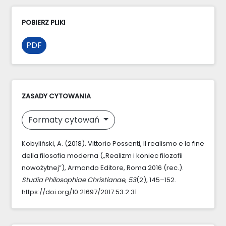
POBIERZ PLIKI
PDF
ZASADY CYTOWANIA
Formaty cytowań
Kobyliński, A. (2018). Vittorio Possenti, Il realismo e la fine
della filosofia moderna („Realizm i koniec filozofii
nowożytnej”), Armando Editore, Roma 2016 (rec.).
Studia Philosophiae Christianae
,
53
(2), 145–152.
https://doi.org/10.21697/2017.53.2.31