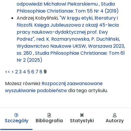
odpowiedzi Michałowi Piekarskiemu
,
Studia
Philosophiae Christianae: Tom 55 Nr 4 (2019)
Andrzej Kobyliński,
"W kręgu etyki, literatury i
filozofii. Księga Jubileuszowa z okazji 45-lecia
pracy naukowo-dydaktycznej prof. Ewy
Podrez", red. K. Rozmarynowska, P. Duchliński,
Wydawnictwo Naukowe UKSW, Warszawa 2023,
ss. 280
,
Studia Philosophiae Christianae: Tom 61
Nr 2 (2025)
<<
<
2
3
4
5
6
7
8
9
Możesz również
Rozpocznij zaawansowane
wyszukiwanie podobieństw
dla tego artykułu.
Szczegóły
Bibliografia
Statystyki
Autorzy