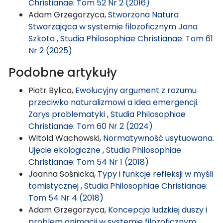
Christianae: Tom 52 Nr 2 (2016)
Adam Grzegorzyca,
Stworzona Natura
Stwarzająca w systemie filozoficznym Jana
Szkota
,
Studia Philosophiae Christianae: Tom 61
Nr 2 (2025)
Podobne artykuły
Piotr Bylica,
Ewolucyjny argument z rozumu
przeciwko naturalizmowi a idea emergencji.
Zarys problematyki
,
Studia Philosophiae
Christianae: Tom 60 Nr 2 (2024)
Witold Wachowski,
Normatywność usytuowana.
Ujęcie ekologiczne
,
Studia Philosophiae
Christianae: Tom 54 Nr 1 (2018)
Joanna Sośnicka,
Typy i funkcje refleksji w myśli
tomistycznej
,
Studia Philosophiae Christianae:
Tom 54 Nr 4 (2018)
Adam Grzegorzyca,
Koncepcja ludzkiej duszy i
problem animacji w systemie filozoficznym