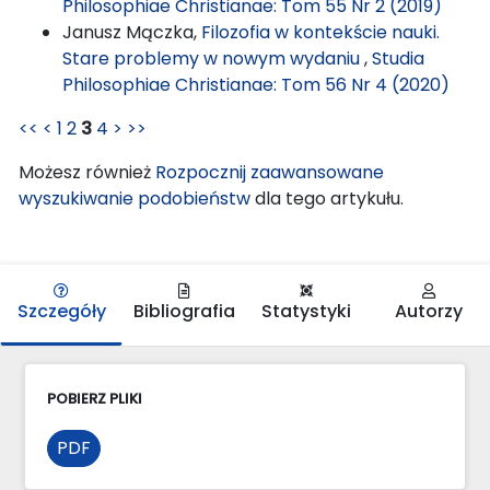
Philosophiae Christianae: Tom 55 Nr 2 (2019)
Janusz Mączka,
Filozofia w kontekście nauki.
Stare problemy w nowym wydaniu
,
Studia
Philosophiae Christianae: Tom 56 Nr 4 (2020)
<<
<
1
2
3
4
>
>>
Możesz również
Rozpocznij zaawansowane
wyszukiwanie podobieństw
dla tego artykułu.
Szczegóły
Bibliografia
Statystyki
Autorzy
POBIERZ PLIKI
PDF