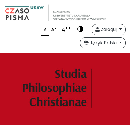
++
A
+
A
Zaloguj
A
Język Polski