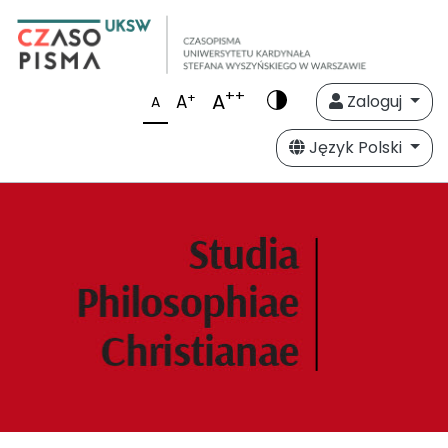
++
A
+
A
Zaloguj
A
Język Polski