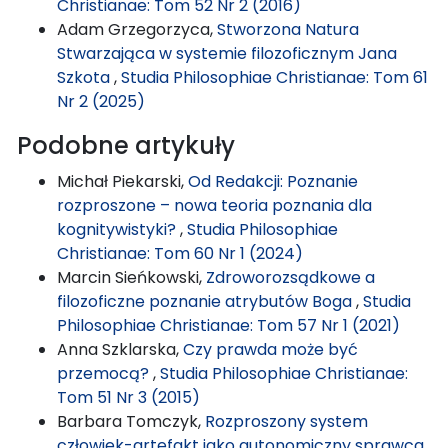
Christianae: Tom 52 Nr 2 (2016)
Adam Grzegorzyca,
Stworzona Natura
Stwarzająca w systemie filozoficznym Jana
Szkota
,
Studia Philosophiae Christianae: Tom 61
Nr 2 (2025)
Podobne artykuły
Michał Piekarski,
Od Redakcji: Poznanie
rozproszone – nowa teoria poznania dla
kognitywistyki?
,
Studia Philosophiae
Christianae: Tom 60 Nr 1 (2024)
Marcin Sieńkowski,
Zdroworozsądkowe a
filozoficzne poznanie atrybutów Boga
,
Studia
Philosophiae Christianae: Tom 57 Nr 1 (2021)
Anna Szklarska,
Czy prawda może być
przemocą?
,
Studia Philosophiae Christianae:
Tom 51 Nr 3 (2015)
Barbara Tomczyk,
Rozproszony system
człowiek-artefakt jako autonomiczny sprawca.