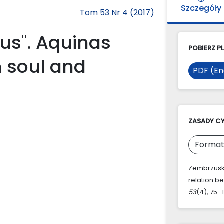
Szczegóły
Tom 53 Nr 4 (2017)
tus". Aquinas
POBIERZ PL
n soul and
PDF (En
ZASADY C
Format
Zembrzuski
relation be
53
(4), 75–