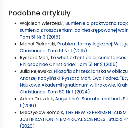
Podobne artykuły
Wojciech Wierzejski,
Sumienie a praktyczna racjo
sumienia z roszczeniami do nieskrępowanej wol
Tom 51 Nr 3 (2015)
Michał Piekarski,
Problem formy logicznej: Wittge
Christianae: Tom 51 Nr 1 (2015)
Ryszard Moń,
To what extent do circumstances a
Philosophiae Christianae: Tom 51 Nr 2 (2015)
Julia Rejewska,
Filozofia chrześcijańska w oblicz
Andrzej Kobyliński, Ryszard Moń, Ewa Podrez, "
Naukowe Akademii Ignatianum w Krakowie, Krakó
Christianae: Tom 60 Nr 1 (2024)
Adam Drozdek,
Augustine’s Socratic method
,
St
1 (2016)
Mieczysław Bombik,
THE NEW EXPERIMENTALISM 
JUSTIFICATION IN EMPIRICAL SCIENCES
,
Studia P
(2020)