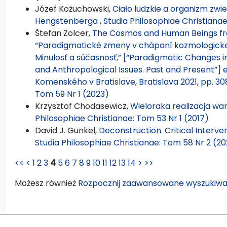
Józef Kożuchowski,
Ciało ludzkie a organizm zwi
Hengstenberga
,
Studia Philosophiae Christianae
Štefan Zolcer,
The Cosmos and Human Beings from
“Paradigmatické zmeny v chápaní kozmologickej
Minulosť a súčasnosť,” [“Paradigmatic Changes 
and Anthropological Issues. Past and Present”] e
Komenského v Bratislave, Bratislava 2021, pp. 30
Tom 59 Nr 1 (2023)
Krzysztof Chodasewicz,
Wieloraka realizacja wa
Philosophiae Christianae: Tom 53 Nr 1 (2017)
David J. Gunkel,
Deconstruction. Critical Interv
Studia Philosophiae Christianae: Tom 58 Nr 2 (2
<<
<
1
2
3
4
5
6
7
8
9
10
11
12
13
14
>
>>
Możesz również
Rozpocznij zaawansowane wyszukiwa