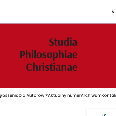
A
łoszenia
Dla Autorów
Aktualny numer
Archiwum
Kontak