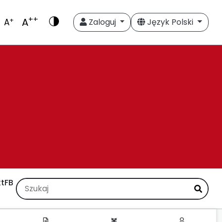
++
A
+
A
Zaloguj
Język Polski
t
FB