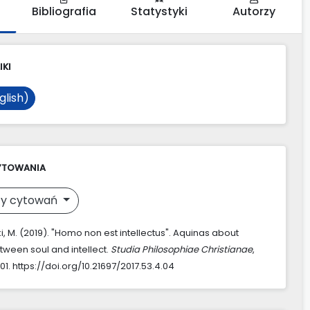
Bibliografia
Statystyki
Autorzy
IKI
glish)
YTOWANIA
y cytowań
, M. (2019). "Homo non est intellectus". Aquinas about
tween soul and intellect.
Studia Philosophiae Christianae
,
101. https://doi.org/10.21697/2017.53.4.04