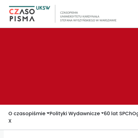
O czasopiśmie
Polityki Wydawnicze
60 lat SPCh
Og
X