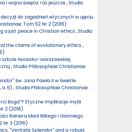
a i wojna święta: raz jeszcze
,
Studia
 decyzji do zagadnień etycznych w ujęciu
ristianae: Tom 52 Nr 2 (2016)
g a just peace in Christian ethics
,
Studia
nd the claims of evolutionary ethics
,
15)
szkole lwowsko-warszawskiej.
yczną
,
Studia Philosophiae Christianae:
lendor" św. Jana Pawła II w świetle
, a. 6)
,
Studia Philosophiae Christianae:
ci Boga”? Etyczne implikacje myśli
Nr 2 (2018)
ości Rainera Marii Rilkego i Gianniego
2 Nr 3 (2016)
hics. "Veritatis Splendor" and a robust