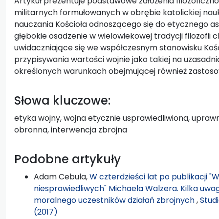
Artykuł prezentuje podstawowe założenia filozoficzn
militarnych formułowanych w obrębie katolickiej nauk
nauczania Kościoła odnoszącego się do etycznego as
głębokie osadzenie w wielowiekowej tradycji filozofii 
uwidaczniające się we współczesnym stanowisku Kośc
przypisywania wartości wojnie jako takiej na uzasadn
określonych warunkach obejmującej również zastoso
Słowa kluczowe:
etyka wojny, wojna etycznie usprawiedliwiona, upra
obronna, interwencja zbrojna
Podobne artykuły
Adam Cebula,
W czterdzieści lat po publikacji "
niesprawiedliwych" Michaela Walzera. Kilka uw
moralnego uczestników działań zbrojnych
,
Stud
(2017)