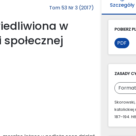
Szczegóły
Tom 53 Nr 3 (2017)
iedliwiona w
POBIERZ PL
i społecznej
PDF
ZASADY C
Format
Skorowski,
katolickiej
187–194. ht