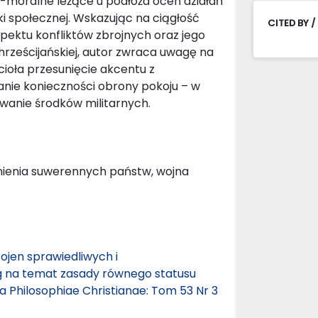
o-moralne leżące u podłoża ocen działań
i społecznej. Wskazując na ciągłość
CITED BY /
pektu konfliktów zbrojnych oraz jego
chrześcijańskiej, autor zwraca uwagę na
ioła przesunięcie akcentu z
ianie konieczności obrony pokoju – w
wanie środków militarnych.
wnienia suwerennych państw, wojna
Wojen sprawiedliwych i
ag na temat zasady równego statusu
ia Philosophiae Christianae: Tom 53 Nr 3