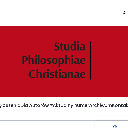
A
łoszenia
Dla Autorów
Aktualny numer
Archiwum
Kontak