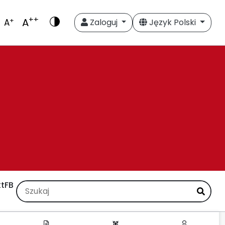
++
A
+
A
Zaloguj
Język Polski
t
FB