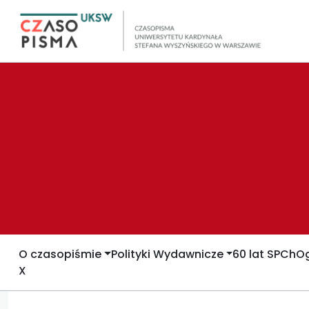
O czasopiśmie
Polityki Wydawnicze
60 lat SPCh
Og
X