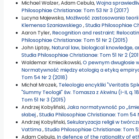
Michael Walzer, Adam Cebula,
Wojna sprawiedliw
Philosophiae Christianae: Tom 53 Nr 3 (2017)
Lucyna Majewska,
Możliwość zastosowania teorii
Klemensa Szaniawskiego
,
Studia Philosophiae Ch
Aaron Tyler,
Recognition and restraint: Relocatin
Philosophiae Christianae: Tom 51 Nr 2 (2015)
John Liptay,
Natural law, biological knowledge, a
Studia Philosophiae Christianae: Tom 51 Nr 2 (20
Waldemar Kmiecikowski,
O pewnym dwugłosie w 
Normatywność między etologią a etyką empir
Tom 54 Nr 2 (2018)
Michał Mrozek,
Teleologia encykliki "Veritatis Sp
"Summy Teologii" św. Tomasza z Akwinu (I−II, q. 18
Tom 51 Nr 3 (2015)
Andrzej Kobyliński,
Jaka normatywność po „śmier
słabej
,
Studia Philosophiae Christianae: Tom 54 
Andrzej Kobyliński,
Sekularyzacja religii w twórcz
Vattima
,
Studia Philosophiae Christianae: Tom 5
Adam Cebula,
In defence of the rationality of et