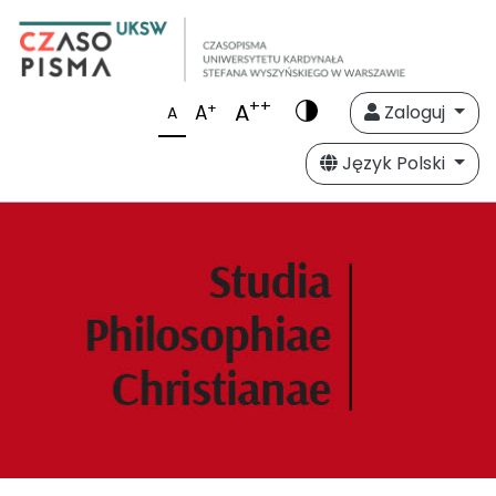
++
A
+
A
Zaloguj
A
Język Polski