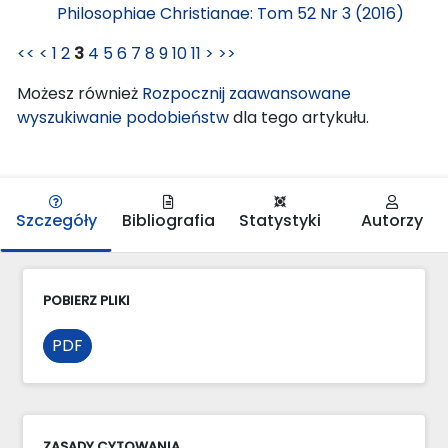
Philosophiae Christianae: Tom 52 Nr 3 (2016)
<<
<
1
2
3
4
5
6
7
8
9
10
11
>
>>
Możesz również
Rozpocznij zaawansowane
wyszukiwanie podobieństw
dla tego artykułu.
Szczegóły
Bibliografia
Statystyki
Autorzy
POBIERZ PLIKI
PDF
ZASADY CYTOWANIA