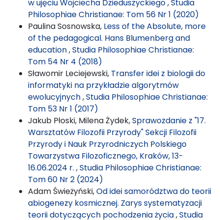
w ujęciu Wojciecha Dzieduszyckiego
,
Studia
Philosophiae Christianae: Tom 56 Nr 1 (2020)
Paulina Sosnowska,
Less of the Absolute, more
of the pedagogical. Hans Blumenberg and
education
,
Studia Philosophiae Christianae:
Tom 54 Nr 4 (2018)
Sławomir Leciejewski,
Transfer idei z biologii do
informatyki na przykładzie algorytmów
ewolucyjnych
,
Studia Philosophiae Christianae:
Tom 53 Nr 1 (2017)
Jakub Płoski, Milena Żydek,
Sprawozdanie z "17.
Warsztatów Filozofii Przyrody" Sekcji Filozofii
Przyrody i Nauk Przyrodniczych Polskiego
Towarzystwa Filozoficznego, Kraków, 13-
16.06.2024 r.
,
Studia Philosophiae Christianae:
Tom 60 Nr 2 (2024)
Adam Świeżyński,
Od idei samorództwa do teorii
abiogenezy kosmicznej. Zarys systematyzacji
teorii dotyczących pochodzenia życia
,
Studia