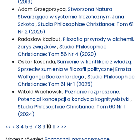
(2019)
Adam Grzegorzyca,
Stworzona Natura
Stwarzająca w systemie filozoficznym Jana
Szkota
,
Studia Philosophiae Christianae: Tom 61
Nr 2 (2025)
Radosław Kazibut,
Filozofia przyrody w alchemii.
Zarys związków
,
Studia Philosophiae
Christianae: Tom 56 Nr 4 (2020)
Oskar Kosenda,
Sumienie w konflikcie z władzą.
Sprzeciw sumienia w filozofii politycznej Ernsta-
Wolfganga Böckenfördego
,
Studia Philosophiae
Christianae: Tom 61 Nr 1 (2025)
Witold Wachowski,
Poznanie rozproszone.
Potencjał koncepcji a kondycja kognitywistyki
,
Studia Philosophiae Christianae: Tom 60 Nr 1
(2024)
<<
<
3
4
5
6
7
8
9
10
11
>
>>
Możesz również
Rozpocznij zaawansowane