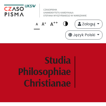
++
A
+
A
Zaloguj
A
Język Polski