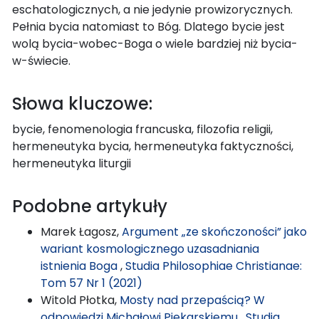
eschatologicznych, a nie jedynie prowizorycznych.
Pełnia bycia natomiast to Bóg. Dlatego bycie jest
wolą bycia-wobec-Boga o wiele bardziej niż bycia-
w-świecie.
Słowa kluczowe:
bycie, fenomenologia francuska, filozofia religii,
hermeneutyka bycia, hermeneutyka faktyczności,
hermeneutyka liturgii
Podobne artykuły
Marek Łagosz,
Argument „ze skończoności” jako
wariant kosmologicznego uzasadniania
istnienia Boga
,
Studia Philosophiae Christianae:
Tom 57 Nr 1 (2021)
Witold Płotka,
Mosty nad przepaścią? W
odpowiedzi Michałowi Piekarskiemu
,
Studia