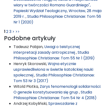
wiary w twórczości Romano Guardiniego",
Papieski Wydział Teologiczny, Wrocław, 28 maja
2019 r.
,
Studia Philosophiae Christianae: Tom 56
Nr 1 (2020)
1
2
3
>
>>
Podobne artykuły
Tadeusz Pabjan,
Uwagi o teistycznej
interpretacji zasady antropicznej
,
Studia
Philosophiae Christianae: Tom 55 Nr 1 (2019)
Henryk Skorowski,
Wojna etycznie
usprawiedliwiona w świetle katolickiej nauki
społecznej
,
Studia Philosophiae Christianae:
Tom 53 Nr 3 (2017)
Witold Płotka,
Zarys fenomenologii solidarności:
O genezie konstytuowania się grup
,
Studia
Philosophiae Christianae: Tom 54 Nr 4 (2018)
Andrzej Kobyliński,
Sprawozdanie z