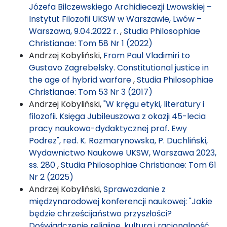
Józefa Bilczewskiego Archidiecezji Lwowskiej –
Instytut Filozofii UKSW w Warszawie, Lwów –
Warszawa, 9.04.2022 r.
,
Studia Philosophiae
Christianae: Tom 58 Nr 1 (2022)
Andrzej Kobyliński,
From Paul Vladimiri to
Gustavo Zagrebelsky. Constitutional justice in
the age of hybrid warfare
,
Studia Philosophiae
Christianae: Tom 53 Nr 3 (2017)
Andrzej Kobyliński,
"W kręgu etyki, literatury i
filozofii. Księga Jubileuszowa z okazji 45-lecia
pracy naukowo-dydaktycznej prof. Ewy
Podrez", red. K. Rozmarynowska, P. Duchliński,
Wydawnictwo Naukowe UKSW, Warszawa 2023,
ss. 280
,
Studia Philosophiae Christianae: Tom 61
Nr 2 (2025)
Andrzej Kobyliński,
Sprawozdanie z
międzynarodowej konferencji naukowej: "Jakie
będzie chrześcijaństwo przyszłości?
Doświadczenie religijne, kultura i racjonalność