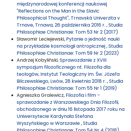
międzynarodowej konferencji naukowej
"Reflections on the Man in the Slavic
Philosophical Thought", Trnavská Univerzita v
Trnave, Trnawa, 26 października 2016 r.
,
Studia
Philosophiae Christianae: Tom 53 Nr 2 (2017)
Sławomir Leciejewski,
Pytanie o jedność nauki
na przykładzie kosmologii antropicznej
,
Studia
Philosophiae Christianae: Tom 59 Nr 2 (2023)
Andrzej Kobyliński,
Sprawozdanie z XVIII
sympozjum filozoficznego nt. Filozofia dla
teologów, Instytut Teologiczny im. Św. Józefa
Bilczewskiego, Lwów, 28 kwietnia 2018 r.
,
Studia
Philosophiae Christianae: Tom 55 Nr 1 (2019)
Agnieszka Gralewicz,
Filozofia i film –
sprawozdanie z Warszawskiego Dnia Filozofii,
obchodzonego w dniu 16 listopada 2017 roku na
Uniwersytecie Kardynała Stefana
Wyszyńskiego w Warszawie
,
Studia
Philosophiae Christianae: Tom 54 Nr 4 (2018)