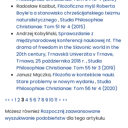
Radosław Kazibut,
Filozoficzna myśl Roberta
Boyle’a a stanowisko chrześcijańskiego teizmu
naturalistycznego
,
Studia Philosophiae
Christianae: Tom 51 Nr 4 (2015)
Andrzej Kobyliński,
Sprawozdanie z
międzynarodowej konferencji naukowej nt. The
drama of freedom in the Slavonic world in the
20th century, Trnavská Univerzita v Trnave,
Trnawa, 25 października 2018 r.
,
Studia
Philosophiae Christianae: Tom 55 Nr 3 (2019)
Janusz Mączka,
Filozofia w kontekście nauki.
Stare problemy w nowym wydaniu
,
Studia
Philosophiae Christianae: Tom 56 Nr 4 (2020)
<<
<
1
2
3
4
5
6
7
8
9
10
11
>
>>
Możesz również
Rozpocznij zaawansowane
wyszukiwanie podobieństw
dla tego artykułu.