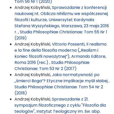
Tom 56 Nr 1 (2020)
Andrzej Kobyliński,
Sprawozdanie z konferencji
naukowej nt. Oblicza nihilizmu we współczesnej
filozofii i kulturze, Uniwersytet Kardynała
Stefana Wyszyńskiego, Warszawa, 23 maja 2018
r.
,
Studia Philosophiae Christianae: Tom 55 Nr 1
(2019)
Andrzej Kobyliński,
Vittorio Possenti, Il realismo
e la fine della filosofia moderna („Realizm i
koniec filozofii nowożytnej”), Armando Editore,
Roma 2016 (rec.)
,
Studia Philosophiae
Christianae: Tom 53 Nr 2 (2017)
Andrzej Kobyliński,
Jaka normatywność po
„śmierci Boga”? Etyczne implikacje myśli słabej
,
Studia Philosophiae Christianae: Tom 54 Nr 2
(2018)
Andrzej Kobyliński,
Sprawozdanie z 21.
sympozjum filozoficznego z cyklu "Filozofia dla
teologów", Instytut Teologiczny im. św. abp.