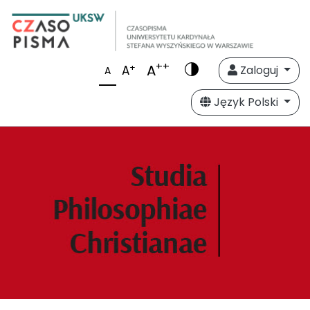
++
A
+
A
Zaloguj
A
Język Polski