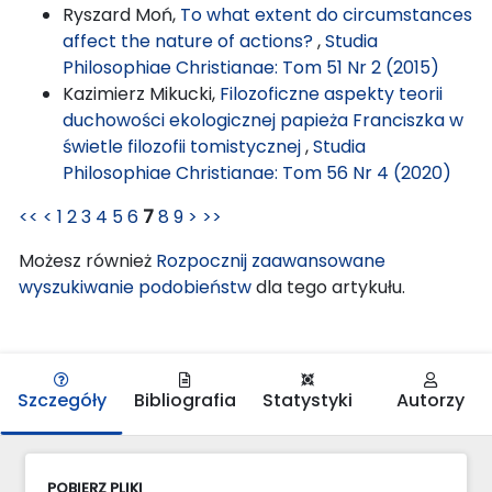
Ryszard Moń,
To what extent do circumstances
affect the nature of actions?
,
Studia
Philosophiae Christianae: Tom 51 Nr 2 (2015)
Kazimierz Mikucki,
Filozoficzne aspekty teorii
duchowości ekologicznej papieża Franciszka w
świetle filozofii tomistycznej
,
Studia
Philosophiae Christianae: Tom 56 Nr 4 (2020)
<<
<
1
2
3
4
5
6
7
8
9
>
>>
Możesz również
Rozpocznij zaawansowane
wyszukiwanie podobieństw
dla tego artykułu.
Szczegóły
Bibliografia
Statystyki
Autorzy
POBIERZ PLIKI