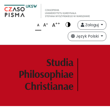
++
A
+
A
Zaloguj
A
Język Polski