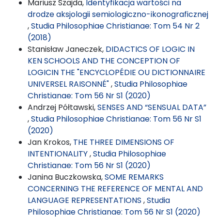
Mariusz Szajda,
Identyfikacja wartości na
drodze aksjologii semiologiczno-ikonograficznej
,
Studia Philosophiae Christianae: Tom 54 Nr 2
(2018)
Stanisław Janeczek,
DIDACTICS OF LOGIC IN
KEN SCHOOLS AND THE CONCEPTION OF
LOGICIN THE "ENCYCLOPÉDIE OU DICTIONNAIRE
UNIVERSEL RAISONNÉ"
,
Studia Philosophiae
Christianae: Tom 56 Nr S1 (2020)
Andrzej Półtawski,
SENSES AND “SENSUAL DATA”
,
Studia Philosophiae Christianae: Tom 56 Nr S1
(2020)
Jan Krokos,
THE THREE DIMENSIONS OF
INTENTIONALITY
,
Studia Philosophiae
Christianae: Tom 56 Nr S1 (2020)
Janina Buczkowska,
SOME REMARKS
CONCERNING THE REFERENCE OF MENTAL AND
LANGUAGE REPRESENTATIONS
,
Studia
Philosophiae Christianae: Tom 56 Nr S1 (2020)