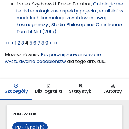
Marek Szydłowski, Paweł Tambor,
Ontologiczne
i epistemologiczne aspekty pojęcia „ex nihilo” w
modelach kosmologicznych kwantowej
kosmogenezy
,
Studia Philosophiae Christianae:
Tom 51 Nr 1 (2015)
<<
<
1
2
3
4
5
6
7
8
9
>
>>
Możesz również
Rozpocznij zaawansowane
wyszukiwanie podobieństw
dla tego artykułu.
Szczegóły
Bibliografia
Statystyki
Autorzy
POBIERZ PLIKI
PDF (English)