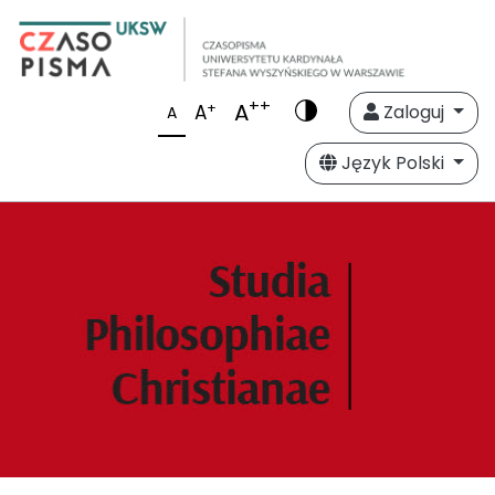
++
A
+
A
Zaloguj
A
Język Polski