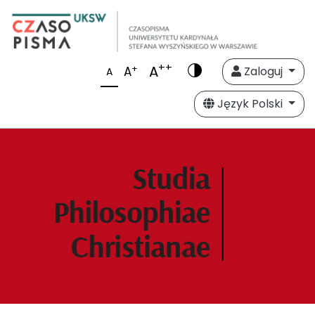
++
A
+
A
Zaloguj
A
Język Polski