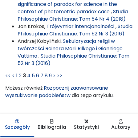
significance of paradox for science in the
context of photometric paradox case
,
Studia
Philosophiae Christianae: Tom 54 Nr 4 (2018)
Jan Krokos,
Trójwymiar intencjonalności
,
Studia
Philosophiae Christianae: Tom 52 Nr 3 (2016)
Andrzej Kobyliński,
Sekularyzacja religii w
twórczości Rainera Marii Rilkego i Gianniego
Vattima
,
Studia Philosophiae Christianae: Tom
52 Nr 3 (2016)
<<
<
1
2
3
4
5
6
7
8
9
>
>>
Możesz również
Rozpocznij zaawansowane
wyszukiwanie podobieństw
dla tego artykułu.
Szczegóły
Bibliografia
Statystyki
Autorzy