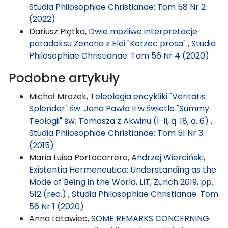
Studia Philosophiae Christianae: Tom 58 Nr 2
(2022)
Dariusz Piętka,
Dwie możliwe interpretacje
paradoksu Zenona z Elei "Korzec prosa"
,
Studia
Philosophiae Christianae: Tom 56 Nr 4 (2020)
Podobne artykuły
Michał Mrozek,
Teleologia encykliki "Veritatis
Splendor" św. Jana Pawła II w świetle "Summy
Teologii" św. Tomasza z Akwinu (I−II, q. 18, a. 6)
,
Studia Philosophiae Christianae: Tom 51 Nr 3
(2015)
Maria Luisa Portocarrero,
Andrzej Wierciński,
Existentia Hermeneutica: Understanding as the
Mode of Being in the World, LIT, Zürich 2019, pp.
512 (rec.)
,
Studia Philosophiae Christianae: Tom
56 Nr 1 (2020)
Anna Latawiec,
SOME REMARKS CONCERNING