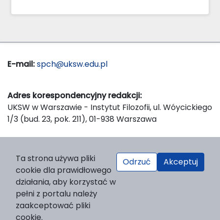
E-mail:
spch@uksw.edu.pl
Adres korespondencyjny redakcji:
UKSW w Warszawie - Instytut Filozofii, ul. Wóycickiego
1/3 (bud. 23, pok. 211), 01-938 Warszawa
Wydawca:
Ta strona używa pliki
Odrzuć
Akceptuj
Wydawnictwo Naukowe UKSW, ul. Dewajtis 5, domek
cookie dla prawidłowego
nr 2, 01-815 Warszawa
działania, aby korzystać w
Strona WWW Wydawnictwa
pełni z portalu należy
e-mail:
wydawnictwo@uksw.edu.pl
zaakceptować pliki
cookie.