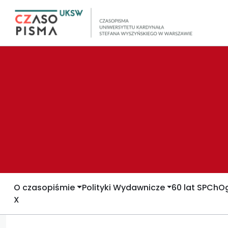
O czasopiśmie
Polityki Wydawnicze
60 lat SPCh
Og
X