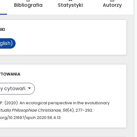
Bibliografia
Statystyki
Autorzy
IKI
glish)
YTOWANIA
y cytowań
 P. (2020). An ecological perspective in the evolutionary
tudia Philosophiae Christianae
,
56
(4), 277–292.
.org/10.21697/spch.2020.56.4.13