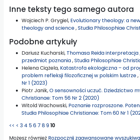
Inne teksty tego samego autora
Wojciech P. Grygiel,
Evolutionary theology: a ne
theology and science
,
Studia Philosophiae Chris
Podobne artykuły
Dariusz Kucharski,
Thomasa Reida interpretacja „t
przedmiot poznania
,
Studia Philosophiae Christ
Helena Ciążela,
Katastrofa ekologiczna – od pro
problem refleksji filozoficznej w polskim lustrze
,
Nr 1 (2023)
Piotr Janik,
O sensowności uczuć. Dziedzictwo my
Christianae: Tom 56 Nr 2 (2020)
Witold Wachowski,
Poznanie rozproszone. Potenc
Studia Philosophiae Christianae: Tom 60 Nr 1 (20
<<
<
3
4
5
6
7
8
9
10
Możesz również
Rozpocznij zaawansowane wyszukiwa