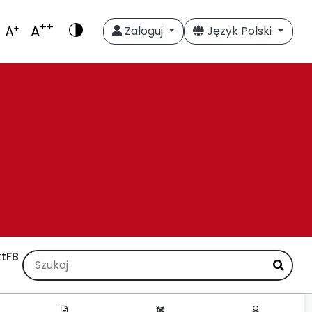
++
A
+
A
Zaloguj
Język Polski
t
FB