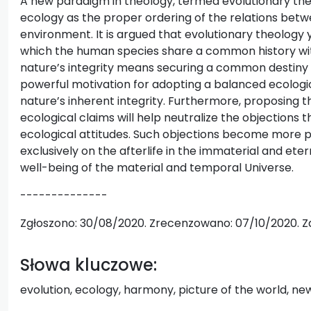
A new paradigm in theology, termed evolutionary the
ecology as the proper ordering of the relations betw
environment. It is argued that evolutionary theology
which the human species share a common history wit
nature’s integrity means securing a common destiny to
powerful motivation for adopting a balanced ecologi
nature’s inherent integrity. Furthermore, proposing 
ecological claims will help neutralize the objections 
ecological attitudes. Such objections become more p
exclusively on the afterlife in the immaterial and et
well-being of the material and temporal Universe.
--------------
Zgłoszono: 30/08/2020. Zrecenzowano: 07/10/2020. Za
Słowa kluczowe:
evolution, ecology, harmony, picture of the world, ne