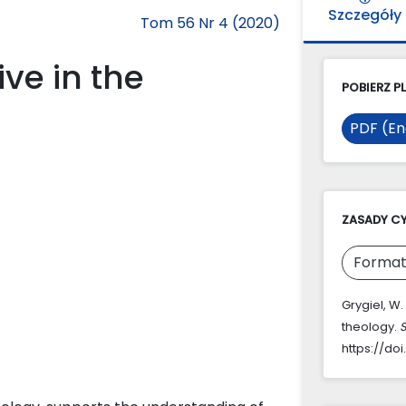
Szczegóły
Tom 56 Nr 4 (2020)
ve in the
POBIERZ PL
PDF (En
ZASADY C
Format
Grygiel, W.
theology.
S
https://doi