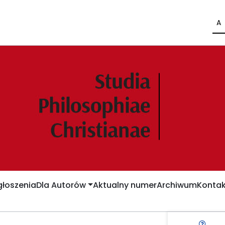
A
łoszenia
Dla Autorów
Aktualny numer
Archiwum
Kontak