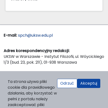
E-mail:
spch@uksw.edu.pl
Adres korespondencyjny redakcji:
UKSW w Warszawie - Instytut Filozofii, ul. Wóycickiego
1/3 (bud. 23, pok. 211), 01-938 Warszawa
Wydawca:
Ta strona używa pliki
Odrzuć
Akceptuj
Wydawnictwo Naukowe UKSW, ul. Dewajtis 5, domek
cookie dla prawidłowego
nr 2, 01-815 Warszawa
działania, aby korzystać w
Strona WWW Wydawnictwa
pełni z portalu należy
e-mail:
wydawnictwo@uksw.edu.pl
zaakceptować pliki