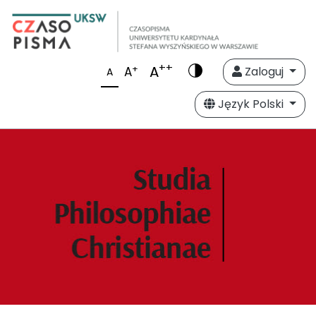
++
A
+
A
Zaloguj
A
Język Polski