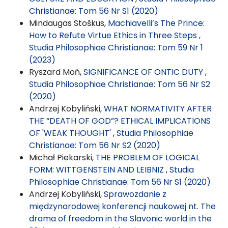
Christianae: Tom 56 Nr S1 (2020)
Mindaugas Stoškus,
Machiavelli’s The Prince:
How to Refute Virtue Ethics in Three Steps
,
Studia Philosophiae Christianae: Tom 59 Nr 1
(2023)
Ryszard Moń,
SIGNIFICANCE OF ONTIC DUTY
,
Studia Philosophiae Christianae: Tom 56 Nr S2
(2020)
Andrzej Kobyliński,
WHAT NORMATIVITY AFTER
THE “DEATH OF GOD”? ETHICAL IMPLICATIONS
OF 'WEAK THOUGHT'
,
Studia Philosophiae
Christianae: Tom 56 Nr S2 (2020)
Michał Piekarski,
THE PROBLEM OF LOGICAL
FORM: WITTGENSTEIN AND LEIBNIZ
,
Studia
Philosophiae Christianae: Tom 56 Nr S1 (2020)
Andrzej Kobyliński,
Sprawozdanie z
międzynarodowej konferencji naukowej nt. The
drama of freedom in the Slavonic world in the