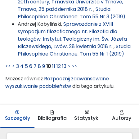
20th century, Trnavská Univerzita v Trnave,
Trnawa, 25 października 2018 r.
,
Studia
Philosophiae Christianae: Tom 55 Nr 3 (2019)
Andrzej Kobyliński,
Sprawozdanie z XVIII
sympozjum filozoficznego nt. Filozofia dla
teologów, Instytut Teologiczny im. Św. Józefa
Bilczewskiego, Lwów, 28 kwietnia 2018 r.
,
Studia
Philosophiae Christianae: Tom 55 Nr 1 (2019)
<<
<
3
4
5
6
7
8
9
10
11
12
13
>
>>
Możesz również
Rozpocznij zaawansowane
wyszukiwanie podobieństw
dla tego artykułu.
Szczegóły
Bibliografia
Statystyki
Autorzy