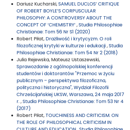
Dariusz Kucharski,
SAMUEL DUCLOS’ CRITIQUE
OF ROBERT BOYLE’S CORPUSCULAR
PHILOSOPHY: A CONTROVERSY ABOUT THE
CONCEPT OF ‘CHEMISTRY‘
,
Studia Philosophiae
Christianae: Tom 56 Nr S1 (2020)
Robert Piłat,
Drażliwość i krytycyzm. O roli
filozoficznej krytyki w kulturze i edukacji
,
Studia
Philosophiae Christianae: Tom 54 Nr 2 (2018)
Julia Rejewska, Mateusz Ustaszewski,
Sprawozdanie z ogólnopolskiej konferencji
studentów i doktorantów "Przemoc w życiu
publicznym – perspektywa filozoficzna,
polityczna i historyczna", Wydział Filozofii
Chrześcijańskiej UKSW, Warszawa, 24 maja 2017
r.
,
Studia Philosophiae Christianae: Tom 53 Nr 4
(2017)
Robert Piłat,
TOUCHINESS AND CRITICISM. ON
THE ROLE OF PHILOSOPHICAL CRITICISM IN
CULTURE AND EDUCATION
,
Studia Philosophiae