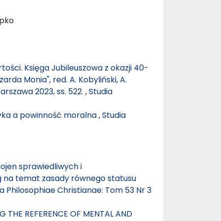
ipko
tości. Księga Jubileuszowa z okazji 40-
arda Monia", red. A. Kobyliński, A.
rszawa 2023, ss. 522.
,
Studia
yka a powinność moralna
,
Studia
Wojen sprawiedliwych i
ag na temat zasady równego statusu
ia Philosophiae Christianae: Tom 53 Nr 3
G THE REFERENCE OF MENTAL AND