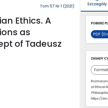
Szczegóły
Tom 57 Nr 1 (2021)
an Ethics. A
POBIERZ PL
tions as
PDF (En
cept of Tadeusz
ZASADY C
Format
Rozmarynows
of Ethical 
Philosophi
https://doi