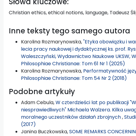
Słowa kluczowe:
Christian ethics, ethical notions, language, Tadeusz Śl
Inne teksty tego samego autora
Karolina Rozmarynowska,
"Etyka obowiązku i war
lecia pracy naukowej i dydaktycznej ks. prof. Rysz
Waleszczyński, Wydawnictwo Naukowe UKSW, Wa
Philosophiae Christianae: Tom 61 Nr 1 (2025)
Karolina Rozmarynowska,
Performatywność jęz
Philosophiae Christianae: Tom 54 Nr 2 (2018)
Podobne artykuły
Adam Cebula,
W czterdzieści lat po publikacji "
niesprawiedliwych" Michaela Walzera. Kilka uw
moralnego uczestników działań zbrojnych
,
Stud
(2017)
Janina Buczkowska,
SOME REMARKS CONCERNIN