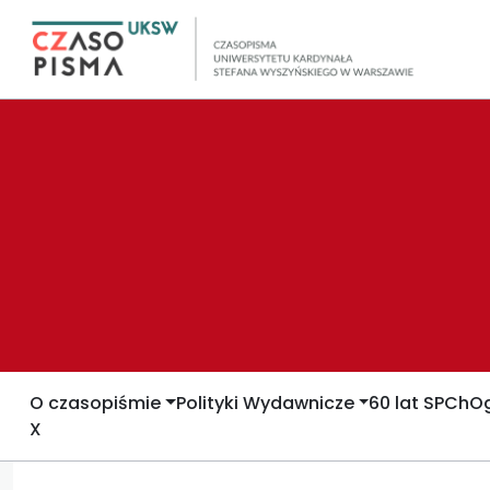
O czasopiśmie
Polityki Wydawnicze
60 lat SPCh
Og
X