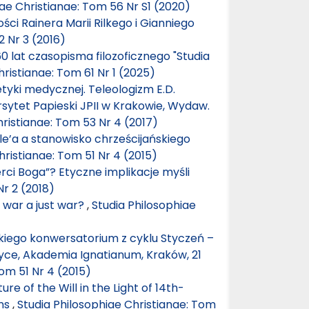
iae Christianae: Tom 56 Nr S1 (2020)
ości Rainera Marii Rilkego i Gianniego
2 Nr 3 (2016)
60 lat czasopisma filozoficznego "Studia
hristianae: Tom 61 Nr 1 (2025)
tyki medycznej. Teleologizm E.D.
rsytet Papieski JPII w Krakowie, Wydaw.
hristianae: Tom 53 Nr 4 (2017)
le’a a stanowisko chrześcijańskiego
hristianae: Tom 51 Nr 4 (2015)
ci Boga”? Etyczne implikacje myśli
Nr 2 (2018)
 war a just war?
,
Studia Philosophiae
kiego konwersatorium z cyklu Styczeń –
etyce, Akademia Ignatianum, Kraków, 21
om 51 Nr 4 (2015)
ure of the Will in the Light of 14th-
ons
,
Studia Philosophiae Christianae: Tom