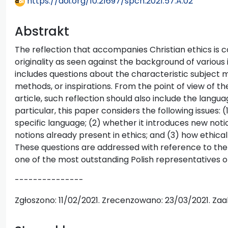
https://doi.org/10.21697/spch.2021.57.A.02
Abstrakt
The reflection that accompanies Christian ethics is 
originality as seen against the background of various i
includes questions about the characteristic subject ma
methods, or inspirations. From the point of view of th
article, such reflection should also include the langu
particular, this paper considers the following issues: (
specific language; (2) whether it introduces new noti
notions already present in ethics; and (3) how ethical 
These questions are addressed with reference to the 
one of the most outstanding Polish representatives of
---------------
Zgłoszono: 11/02/2021. Zrecenzowano: 23/03/2021. Zaa