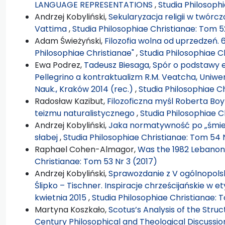
LANGUAGE REPRESENTATIONS
,
Studia Philosoph
Andrzej Kobyliński,
Sekularyzacja religii w twórcz
Vattima
,
Studia Philosophiae Christianae: Tom 5
Adam Świeżyński,
Filozofia wolna od uprzedzeń. 
Philosophiae Christianae"
,
Studia Philosophiae C
Ewa Podrez,
Tadeusz Biesaga, Spór o podstawy e
Pellegrino a kontraktualizm R.M. Veatcha, Uniwe
Nauk., Kraków 2014 (rec.)
,
Studia Philosophiae C
Radosław Kazibut,
Filozoficzna myśl Roberta Boy
teizmu naturalistycznego
,
Studia Philosophiae C
Andrzej Kobyliński,
Jaka normatywność po „śmier
słabej
,
Studia Philosophiae Christianae: Tom 54 
Raphael Cohen-Almagor,
Was the 1982 Lebanon
Christianae: Tom 53 Nr 3 (2017)
Andrzej Kobyliński,
Sprawozdanie z V ogólnopols
Ślipko – Tischner. Inspiracje chrześcijańskie w 
kwietnia 2015
,
Studia Philosophiae Christianae: T
Martyna Koszkało,
Scotus’s Analysis of the Struct
Century Philosophical and Theological Discussi