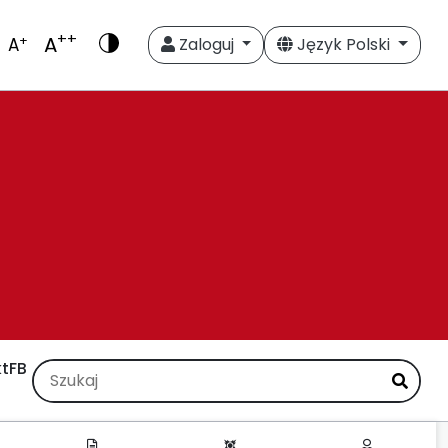
++
A
+
A
Zaloguj
Język Polski
t
FB