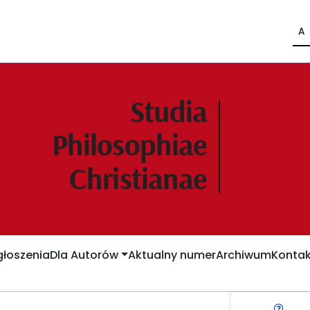
A
łoszenia
Dla Autorów
Aktualny numer
Archiwum
Kontak