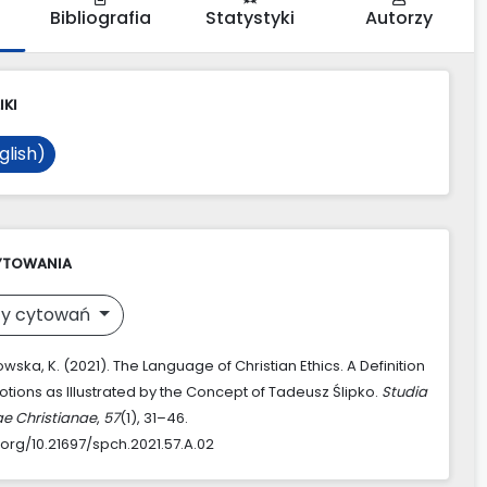
Bibliografia
Statystyki
Autorzy
IKI
glish)
YTOWANIA
y cytowań
ka, K. (2021). The Language of Christian Ethics. A Definition
Notions as Illustrated by the Concept of Tadeusz Ślipko.
Studia
ae Christianae
,
57
(1), 31–46.
.org/10.21697/spch.2021.57.A.02