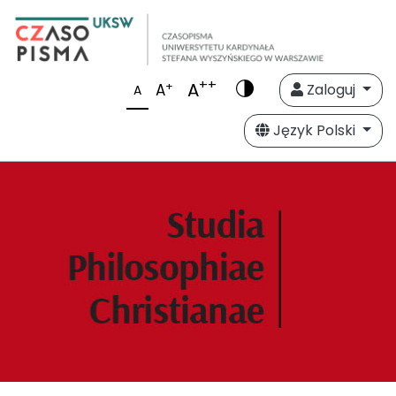
++
A
+
A
Zaloguj
A
Język Polski