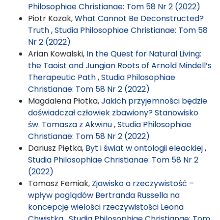
Philosophiae Christianae: Tom 58 Nr 2 (2022)
Piotr Kozak,
What Cannot Be Deconstructed?
Truth
,
Studia Philosophiae Christianae: Tom 58
Nr 2 (2022)
Arian Kowalski,
In the Quest for Natural Living:
the Taoist and Jungian Roots of Arnold Mindell’s
Therapeutic Path
,
Studia Philosophiae
Christianae: Tom 58 Nr 2 (2022)
Magdalena Płotka,
Jakich przyjemności będzie
doświadczał człowiek zbawiony? Stanowisko
św. Tomasza z Akwinu
,
Studia Philosophiae
Christianae: Tom 58 Nr 2 (2022)
Dariusz Piętka,
Byt i świat w ontologii eleackiej
,
Studia Philosophiae Christianae: Tom 58 Nr 2
(2022)
Tomasz Femiak,
Zjawisko a rzeczywistość –
wpływ poglądów Bertranda Russella na
koncepcję wielości rzeczywistości Leona
Chwistka
,
Studia Philosophiae Christianae: Tom