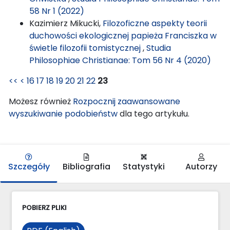
58 Nr 1 (2022)
Kazimierz Mikucki,
Filozoficzne aspekty teorii
duchowości ekologicznej papieża Franciszka w
świetle filozofii tomistycznej
,
Studia
Philosophiae Christianae: Tom 56 Nr 4 (2020)
<<
<
16
17
18
19
20
21
22
23
Możesz również
Rozpocznij zaawansowane
wyszukiwanie podobieństw
dla tego artykułu.
Szczegóły
Bibliografia
Statystyki
Autorzy
POBIERZ PLIKI