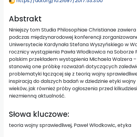
https://doi.org/10.21697/2017.53.3.00
Abstrakt
Niniejszy tom Studia Philosophiae Christianae zawie
podczas międzynarodowej konferencji zorganizowanej 
Uniwersytecie Kardynała Stefana Wyszyńskiego w Wa
rocznicy wystąpienia Pawła Włodkowica na Soborze 
polskim przekładem wystąpienia Michaela Walzera – 
stanowią one próbkę rozważań dotyczących zaledwie 
problematyki łączącej się z teorią wojny sprawiedliwe
inspiracją do dalszych badań w dziedzinie etyki wojn
wieków, jak również próby ogłoszenia przed kilkudziesię
niezmienną aktualność.
Słowa kluczowe:
teoria wojny sprawiedliwej, Paweł Włodkowic, etyka