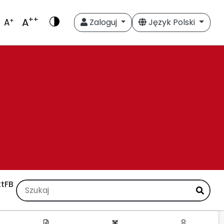
++
A
+
A
Zaloguj
Język Polski
t
FB