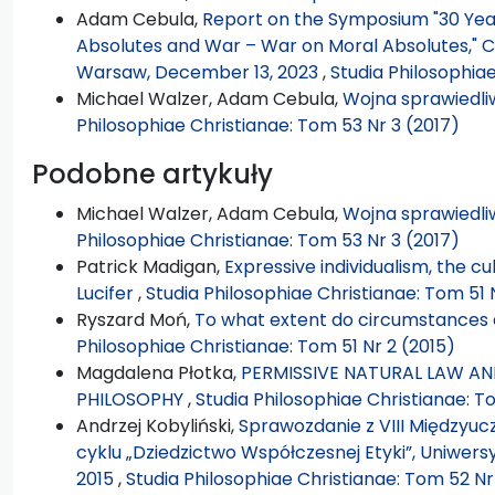
Adam Cebula,
Report on the Symposium "30 Years
Absolutes and War – War on Moral Absolutes," Ca
Warsaw, December 13, 2023
,
Studia Philosophia
Michael Walzer, Adam Cebula,
Wojna sprawiedliw
Philosophiae Christianae: Tom 53 Nr 3 (2017)
Podobne artykuły
Michael Walzer, Adam Cebula,
Wojna sprawiedliw
Philosophiae Christianae: Tom 53 Nr 3 (2017)
Patrick Madigan,
Expressive individualism, the cul
Lucifer
,
Studia Philosophiae Christianae: Tom 51 
Ryszard Moń,
To what extent do circumstances a
Philosophiae Christianae: Tom 51 Nr 2 (2015)
Magdalena Płotka,
PERMISSIVE NATURAL LAW AND
PHILOSOPHY
,
Studia Philosophiae Christianae: T
Andrzej Kobyliński,
Sprawozdanie z VIII Międzyu
cyklu „Dziedzictwo Współczesnej Etyki”, Uniwersy
2015
,
Studia Philosophiae Christianae: Tom 52 Nr 