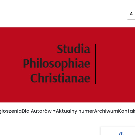
A
łoszenia
Dla Autorów
Aktualny numer
Archiwum
Kontak