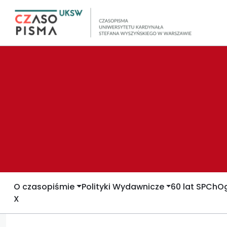
O czasopiśmie
Polityki Wydawnicze
60 lat SPCh
Og
X