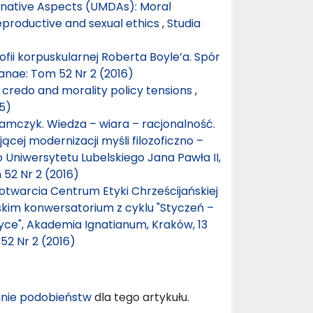
native Aspects (UMDAs): Moral
reproductive and sexual ethics
,
Studia
ofii korpuskularnej Roberta Boyle’a. Spór
ianae: Tom 52 Nr 2 (2016)
 credo and morality policy tensions
,
15)
damczyk. Wiedza – wiara – racjonalność.
cej modernizacji myśli filozoficzno –
 Uniwersytetu Lubelskiego Jana Pawła II,
 52 Nr 2 (2016)
otwarcia Centrum Etyki Chrześcijańskiej
lskim konwersatorium z cyklu "Styczeń –
etyce", Akademia Ignatianum, Kraków, 13
52 Nr 2 (2016)
nie podobieństw
dla tego artykułu.