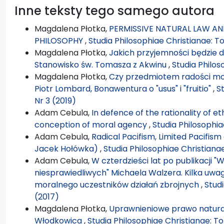
Inne teksty tego samego autora
Magdalena Płotka,
PERMISSIVE NATURAL LAW AND
PHILOSOPHY
,
Studia Philosophiae Christianae: T
Magdalena Płotka,
Jakich przyjemności będzie 
Stanowisko św. Tomasza z Akwinu
,
Studia Philos
Magdalena Płotka,
Czy przedmiotem radości moż
Piotr Lombard, Bonawentura o "usus" i "fruitio"
,
S
Nr 3 (2019)
Adam Cebula,
In defence of the rationality of et
conception of moral agency
,
Studia Philosophia
Adam Cebula,
Radical Pacifism, Limited Pacifis
Jacek Hołówka)
,
Studia Philosophiae Christiana
Adam Cebula,
W czterdzieści lat po publikacji "
niesprawiedliwych" Michaela Walzera. Kilka uw
moralnego uczestników działań zbrojnych
,
Stud
(2017)
Magdalena Płotka,
Uprawnieniowe prawo naturalne
Włodkowica
,
Studia Philosophiae Christianae: To