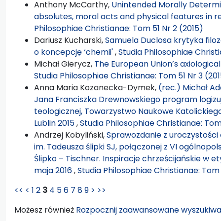
Anthony McCarthy,
Unintended Morally Determi
absolutes, moral acts and physical features in 
Philosophiae Christianae: Tom 51 Nr 2 (2015)
Dariusz Kucharski,
Samuela Duclosa krytyka filoz
o koncepcję ‘chemii'
,
Studia Philosophiae Christ
Michał Gierycz,
The European Union’s axiological
Studia Philosophiae Christianae: Tom 51 Nr 3 (20
Anna Maria Kozanecka-Dymek,
(rec.) Michał A
Jana Franciszka Drewnowskiego program logizują
teologicznej, Towarzystwo Naukowe Katolickiego
Lublin 2015
,
Studia Philosophiae Christianae: Tom
Andrzej Kobyliński,
Sprawozdanie z uroczystości 
im. Tadeusza ślipki SJ, połączonej z VI ogólnopo
Ślipko – Tischner. Inspiracje chrześcijańskie w 
maja 2016
,
Studia Philosophiae Christianae: Tom 
<<
<
1
2
3
4
5
6
7
8
9
>
>>
Możesz również
Rozpocznij zaawansowane wyszukiwa