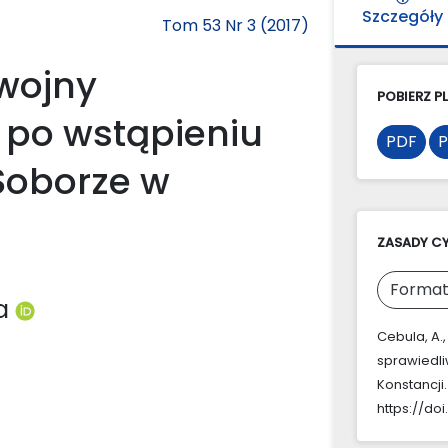
Szczegóły
Tom 53 Nr 3 (2017)
wojny
POBIERZ PL
t po wstąpieniu
PDF
P
Soborze w
ZASADY C
Format
ka
Cebula, A.,
sprawiedli
Konstancji
https://doi