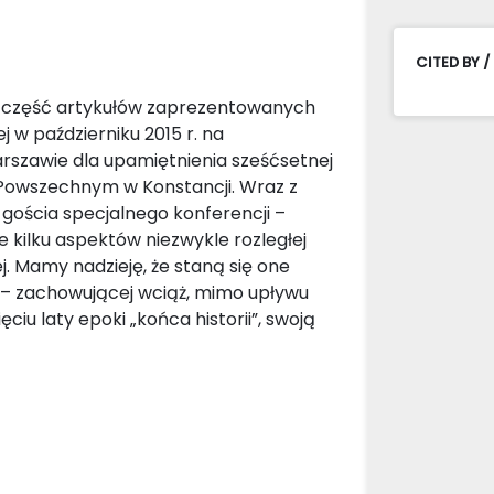
CITED BY /
ra część artykułów zaprezentowanych
w październiku 2015 r. na
rszawie dla upamiętnienia sześćsetnej
Powszechnym w Konstancji. Wraz z
gościa specjalnego konferencji –
kilku aspektów niezwykle rozległej
j. Mamy nadzieję, że staną się one
y – zachowującej wciąż, mimo upływu
ciu laty epoki „końca historii”, swoją