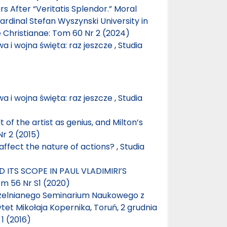
 After “Veritatis Splendor.” Moral
rdinal Stefan Wyszynski University in
e Christianae: Tom 60 Nr 2 (2024)
a i wojna święta: raz jeszcze
,
Studia
a i wojna święta: raz jeszcze
,
Studia
t of the artist as genius, and Milton’s
Nr 2 (2015)
ffect the nature of actions?
,
Studia
 ITS SCOPE IN PAUL VLADIMIRI’S
om 56 Nr S1 (2020)
czelnianego Seminarium Naukowego z
tet Mikołaja Kopernika, Toruń, 2 grudnia
1 (2016)