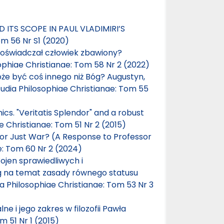
 ITS SCOPE IN PAUL VLADIMIRI’S
om 56 Nr S1 (2020)
doświadczał człowiek zbawiony?
ophiae Christianae: Tom 58 Nr 2 (2022)
e być coś innego niż Bóg? Augustyn,
tudia Philosophiae Christianae: Tom 55
hics. "Veritatis Splendor" and a robust
e Christianae: Tom 51 Nr 2 (2015)
m or Just War? (A Response to Professor
e: Tom 60 Nr 2 (2024)
Wojen sprawiedliwych i
ag na temat zasady równego statusu
ia Philosophiae Christianae: Tom 53 Nr 3
 i jego zakres w filozofii Pawła
m 51 Nr 1 (2015)