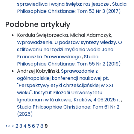
sprawiedliwa i wojna święta: raz jeszcze
,
Studia
Philosophiae Christianae: Tom 53 Nr 3 (2017)
Podobne artykuły
Kordula Świętorzecka, Michał Adamczyk,
Wprowadzenie. U podstaw syntezy wiedzy. O
szlifowaniu narzędzi myślenia wedle Jana
Franciszka Drewnowskiego
,
Studia
Philosophiae Christianae: Tom 55 Nr 2 (2019)
Andrzej Kobyliński,
Sprawozdanie z
ogólnopolskiej konferencji naukowej pt.
"Perspektywy etyki chrześcijańskiej w XXI
wieku", Instytut Filozofii Uniwersytetu
Ignatianum w Krakowie, Kraków, 4.06.2025 r.
,
Studia Philosophiae Christianae: Tom 61 Nr 2
(2025)
<<
<
2
3
4
5
6
7
8
9