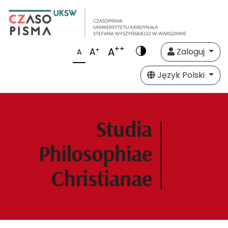
++
A
+
A
Zaloguj
A
Język Polski