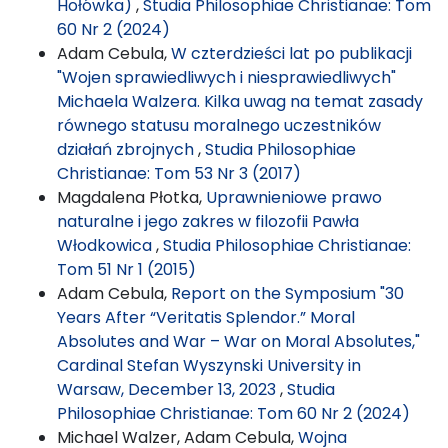
Hołówka)
,
Studia Philosophiae Christianae: Tom
60 Nr 2 (2024)
Adam Cebula,
W czterdzieści lat po publikacji
"Wojen sprawiedliwych i niesprawiedliwych"
Michaela Walzera. Kilka uwag na temat zasady
równego statusu moralnego uczestników
działań zbrojnych
,
Studia Philosophiae
Christianae: Tom 53 Nr 3 (2017)
Magdalena Płotka,
Uprawnieniowe prawo
naturalne i jego zakres w filozofii Pawła
Włodkowica
,
Studia Philosophiae Christianae:
Tom 51 Nr 1 (2015)
Adam Cebula,
Report on the Symposium "30
Years After “Veritatis Splendor.” Moral
Absolutes and War – War on Moral Absolutes,"
Cardinal Stefan Wyszynski University in
Warsaw, December 13, 2023
,
Studia
Philosophiae Christianae: Tom 60 Nr 2 (2024)
Michael Walzer, Adam Cebula,
Wojna