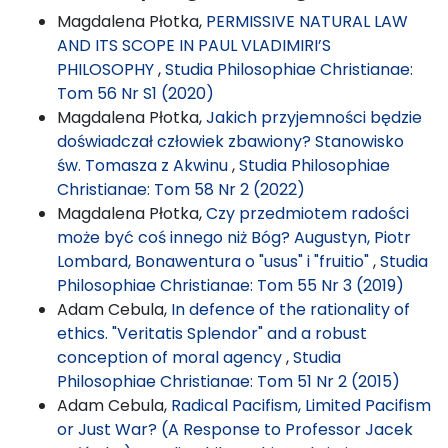
Magdalena Płotka,
PERMISSIVE NATURAL LAW
AND ITS SCOPE IN PAUL VLADIMIRI’S
PHILOSOPHY
,
Studia Philosophiae Christianae:
Tom 56 Nr S1 (2020)
Magdalena Płotka,
Jakich przyjemności będzie
doświadczał człowiek zbawiony? Stanowisko
św. Tomasza z Akwinu
,
Studia Philosophiae
Christianae: Tom 58 Nr 2 (2022)
Magdalena Płotka,
Czy przedmiotem radości
może być coś innego niż Bóg? Augustyn, Piotr
Lombard, Bonawentura o "usus" i "fruitio"
,
Studia
Philosophiae Christianae: Tom 55 Nr 3 (2019)
Adam Cebula,
In defence of the rationality of
ethics. "Veritatis Splendor" and a robust
conception of moral agency
,
Studia
Philosophiae Christianae: Tom 51 Nr 2 (2015)
Adam Cebula,
Radical Pacifism, Limited Pacifism
or Just War? (A Response to Professor Jacek